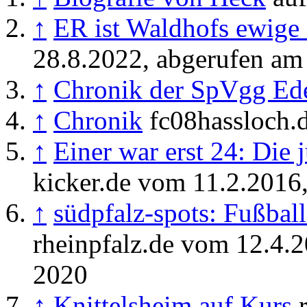
↑
ER ist Waldhofs ewig
28.8.2022, abgerufen am 
↑
Chronik der SpVgg Ed
↑
Chronik
fc08hassloch.d
↑
Einer war erst 24: Die 
kicker.de vom 11.2.2016
↑
südpfalz-spots: Fußbal
rheinpfalz.de vom 12.4.2
2020
↑
Knittelsheim auf Kurs
r