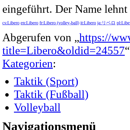
eingeführt. Der Name lehnt 
cs:Libero
en:Libero
fr:Libero (volley-ball)
it:Libero
ja:リベロ
pl:Libe
Abgerufen von „
https://ww
title=Libero&oldid=24557
“
Kategorien
:
Taktik (Sport)
Taktik (Fußball)
Volleyball
Navigationsmenü