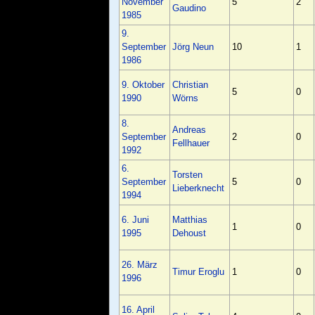
November
5
2
Gaudino
1985
9.
September
Jörg Neun
10
1
1986
9. Oktober
Christian
5
0
1990
Wörns
8.
Andreas
September
2
0
Fellhauer
1992
6.
Torsten
September
5
0
Lieberknecht
1994
6. Juni
Matthias
1
0
1995
Dehoust
26. März
Timur Eroglu
1
0
1996
16. April