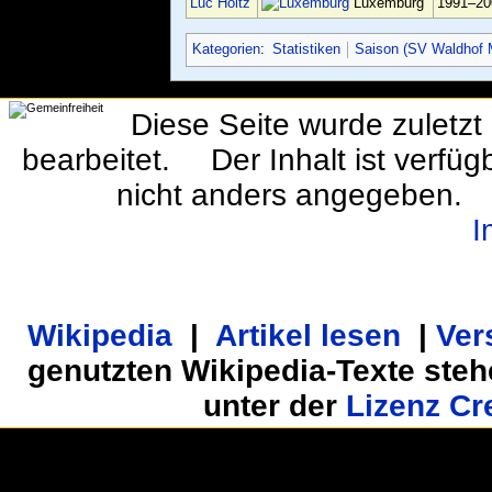
Luc Holtz
Luxemburg
1991–20
Kategorien
:
Statistiken
Saison (SV Waldhof
Diese Seite wurde zuletzt
bearbeitet.
Der Inhalt ist verfü
nicht anders angegeben.
I
Wikipedia
|
Artikel lesen
|
Ver
genutzten Wikipedia-Texte steh
unter der
Lizenz Cr