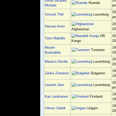
Leroy-Jacques
20
Ruanda
Mickels
je
20
Vincent Thill
Luxenburg
je
20
Hassan Amin
20
Afghanistan
DR
20
Yann Mabella
20
Kongo
Mounir
19
Tunesien
Boukadida
20
20
Maurice Deville
Luxemburg
20
19
Bulgarien
Zanko Zvetanov
19
20
Laurent Jans
Luxemburg
je
19
Finnland
Kari Laukkanen
19
19
Vilmos Sebök
Ungarn
20