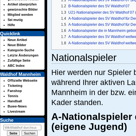
1.1
A-Nationalspieler des SV Waldhof 07 (e
Artikel überprüfen
1.2
B-Nationalspieler des SV Waldhof 07
gewünschte Bilder
1.3
U21-Nationalspieler des SV Waldhof 07 
Mitglied werden
1.4
A-Nationalspieler des SV Waldhof für De
Sei mutig
1.5
A-Nationalspieler des SV Waldhof für De
Hilfe
1.6
A-Nationalspieler die in Mannheim gebo
Quicklink
1.7
A-Nationalspieler des SV Waldhof weltwei
Neue Artikel
1.8
A-Nationalspieler des SV Waldhof weltwei
Neue Bilder
Kategorie-Suche
Nationalspieler
Letzte Änderungen
Zufällige Seite
ABC Index
Hier werden nur Spieler b
Waldhof Mannheim
während Ihrer aktiven L
Offizielle Webseite
Ticketing
Mannheim in der bzw. ei
Fanshop
Tennis
Kader standen.
Handball
Buwe-News
Livestream
A-Nationalspieler
Suche
(eigene Jugend)