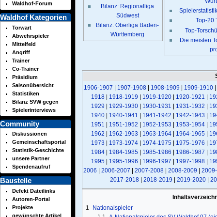
Wür
Waldhof-Forum
Bilanz: Regionalliga
Spielerstatist
Südwest
Waldhof Kategorien
Top-20 
Bilanz: Oberliga Baden-
Torwart
Top-Torschü
Württemberg
Abwehrspieler
Die meisten T
Mittelfeld
pr
Angriff
Trainer
Co-Trainer
Präsidium
Saisonübersicht
1906-1907
|
1907-1908
|
1908-1909
|
1909-1910
Statistiken
1918
|
1918-1919
|
1919-1920
|
1920-1921
|
19
Bilanz SVW gegen
1929
|
1929-1930
|
1930-1931
|
1931-1932
|
19
Spielerinterviews
1940
|
1940-1941
|
1941-1942
|
1942-1943
|
19
Community
1951
|
1951-1952
|
1952-1953
|
1953-1954
|
19
1962
|
1962-1963
|
1963-1964
|
1964-1965
|
19
Diskussionen
Gemeinschaftsportal
1973
|
1973-1974
|
1974-1975
|
1975-1976
|
19
Statistik-Geschichte
1984
|
1984-1985
|
1985-1986
|
1986-1987
|
19
unsere Partner
1995
|
1995-1996
|
1996-1997
|
1997-1998
|
19
Spendenaufruf
2006
|
2006-2007
|
2007-2008
|
2008-2009
|
2009
2017-2018
|
2018-2019
|
2019-2020
|
20
Baustelle
Defekt Dateilinks
Inhaltsverzeich
Autoren-Portal
Projekte
1
Nationalspieler
gewünschte Artikel