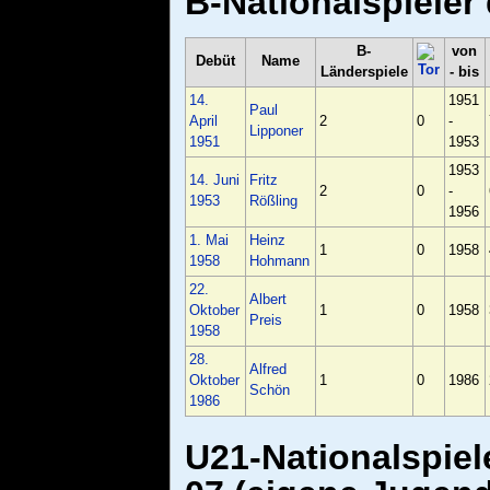
B-Nationalspieler
B-
von
Debüt
Name
Länderspiele
- bis
14.
1951
Paul
April
2
0
-
Lipponer
1951
1953
1953
14. Juni
Fritz
2
0
-
1953
Rößling
1956
1. Mai
Heinz
1
0
1958
1958
Hohmann
22.
Albert
Oktober
1
0
1958
Preis
1958
28.
Alfred
Oktober
1
0
1986
Schön
1986
U21-Nationalspiel