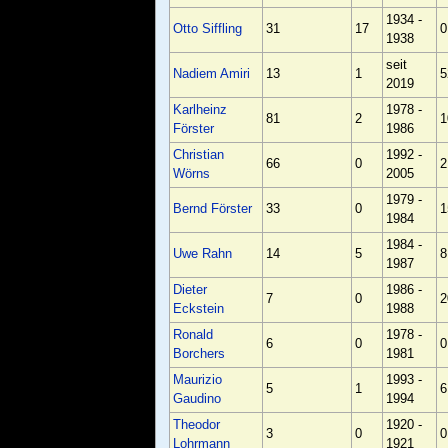
1934 -
Otto Siffling
31
17
0
1938
seit
Nadiem Amiri
13
1
5
2019
Karlheinz
1978 -
81
2
1
Förster
1986
Christian
1992 -
66
0
2
Wörns
2005
1979 -
Bernd Förster
33
0
1
1984
1984 -
Uwe Rahn
14
5
8
1987
Dieter
1986 -
7
0
2
Eckstein
1988
Ronald
1978 -
6
0
0
Borchers
1981
Maurizio
1993 -
5
1
6
Gaudino
1994
Theodor
1920 -
3
0
0
Lohrmann
1921