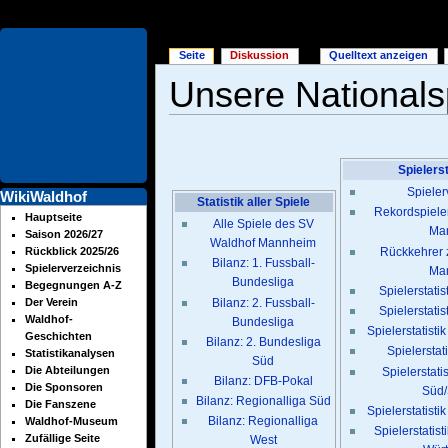
Seite
Diskussion
Quelltext anzeigen
Unsere Nationals
Wechseln zu:
Navigation
,
Suche
Spielers
Spieler
WikiWaldhof
Statistik aller Spiele
Rekordspiele
Hauptseite
Alle Spiele des SV
Ma
Saison 2026/27
Waldhof Mannheim
Rückkehrer
Rückblick 2025/26
Bilanz: 1. Fussball-
Spielerverzeichnis
Ma
Bundesliga
Begegnungen A-Z
Spielerstatis
Bilanz: 2. Fussball-
Der Verein
Spielerstatis
Waldhof-
Bundesliga
Spielerstatisti
Geschichten
Bilanz: 2. Bundesliga
Spielerstat
Statistikanalysen
Süd
Die Abteilungen
Spielerstati
Bilanz: DFB-Pokal
Die Sponsoren
Süd/
Bilanz: Regionalliga Süd
Die Fanszene
Spielerstatisti
Bilanz: Regionalliga
Waldhof-Museum
Spielerstatis
Zufällige Seite
West