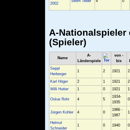
Selim Teber
4
0
2002
A-Nationalspieler
(Spieler)
A-
von -
Name
Länderspiele
bis
Seppl
1
2
1921
2
Herberger
Karl Höger
2
1
1921
2
Willi Hutter
1
0
1921
1
1934-
Oskar Rohr
4
5
0
1935
1986 -
Jürgen Kohler
4
0
1
1987
Helmut
1
0
1940
0
Schneider