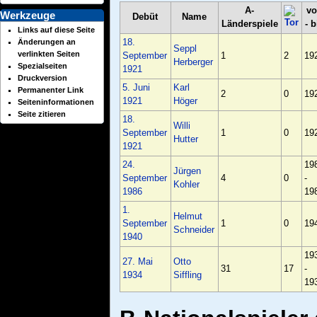
A-
v
Werkzeuge
Debüt
Name
Länderspiele
- b
Links auf diese Seite
18.
Änderungen an
Seppl
verlinkten Seiten
September
1
2
19
Herberger
Spezialseiten
1921
Druckversion
5. Juni
Karl
Permanenter Link
2
0
19
1921
Höger
Seiten­informationen
Seite zitieren
18.
Willi
September
1
0
19
Hutter
1921
24.
19
Jürgen
September
4
0
-
Kohler
1986
19
1.
Helmut
September
1
0
19
Schneider
1940
19
27. Mai
Otto
31
17
-
1934
Siffling
19