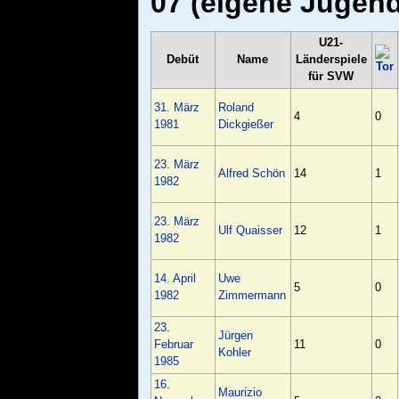
07 (eigene Jugend
U21-
Debüt
Name
Länderspiele
für SVW
31. März
Roland
4
0
1981
Dickgießer
23. März
Alfred Schön
14
1
1982
23. März
Ulf Quaisser
12
1
1982
14. April
Uwe
5
0
1982
Zimmermann
23.
Jürgen
Februar
11
0
Kohler
1985
16.
Maurizio