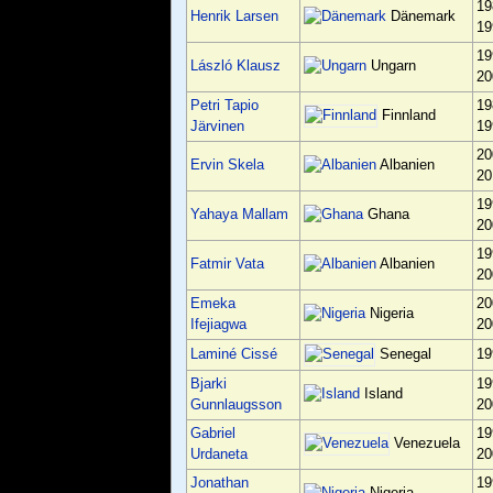
19
Henrik Larsen
Dänemark
19
19
László Klausz
Ungarn
20
Petri Tapio
19
Finnland
Järvinen
19
20
Ervin Skela
Albanien
20
19
Yahaya Mallam
Ghana
20
19
Fatmir Vata
Albanien
20
Emeka
20
Nigeria
Ifejiagwa
20
Senegal
Laminé Cissé
19
Bjarki
19
Island
Gunnlaugsson
20
Gabriel
19
Venezuela
Urdaneta
20
Jonathan
19
Nigeria