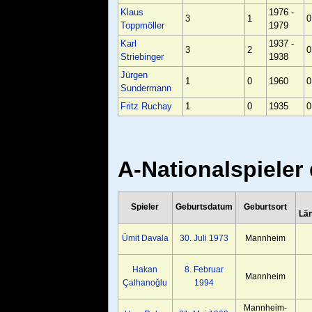
Klaus
1976 -
3
1
0
Toppmöller
1979
Karl
1937 -
3
2
0
Striebinger
1938
Jürgen
1
0
1960
0
Sundermann
Fritz Ruchay
1
0
1935
0
A-Nationalspiele
Spieler
Geburtsdatum
Geburtsort
Län
Ümit Davala
30. Juli
1973
Mannheim
Hakan
8. Februar
Mannheim
Çalhanoğlu
1994
Mannheim-