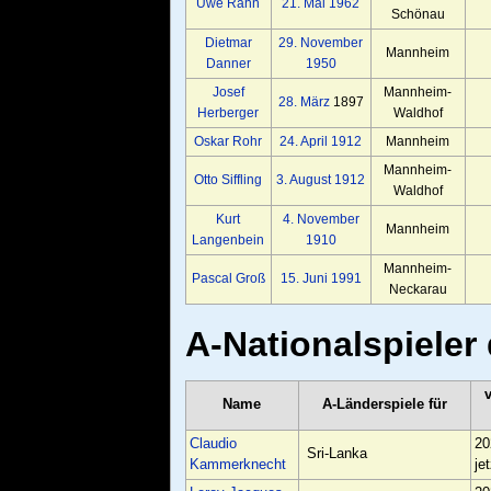
Uwe Rahn
21. Mai
1962
Schönau
Dietmar
29. November
Mannheim
Danner
1950
Josef
Mannheim-
28. März
1897
Herberger
Waldhof
Oskar Rohr
24. April
1912
Mannheim
Mannheim-
Otto Siffling
3. August
1912
Waldhof
Kurt
4. November
Mannheim
Langenbein
1910
Mannheim-
Pascal Groß
15. Juni
1991
Neckarau
A-Nationalspieler 
Name
A-Länderspiele für
Claudio
20
Sri-Lanka
Kammerknecht
je