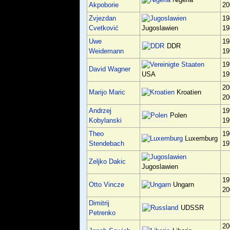
Akpoborie
20
Zvjezdan
19
Cvetković
19
Jugoslawien
Uwe
19
DDR
Weidemann
19
19
David Wagner
19
USA
20
Marijo Maric
Kroatien
20
Andrzej
19
Polen
Kobylanski
19
Theo
19
Luxemburg
Stendebach
19
Zeljko Dakic
Jugoslawien
19
Otto Vincze
Ungarn
20
Dimitrij
UDSSR
Petrenko
20