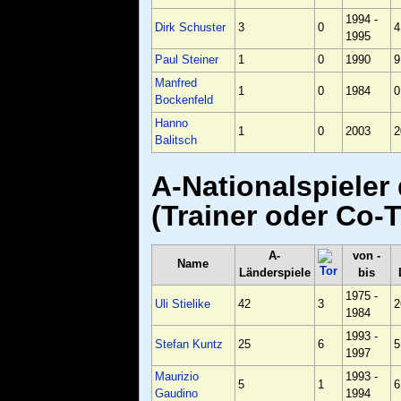
1994 -
Dirk Schuster
3
0
4
1995
Paul Steiner
1
0
1990
9
Manfred
1
0
1984
0
Bockenfeld
Hanno
1
0
2003
2
Balitsch
A-Nationalspieler
(Trainer oder Co-T
A-
von -
Name
Länderspiele
bis
1975 -
Uli Stielike
42
3
2
1984
1993 -
Stefan Kuntz
25
6
5
1997
Maurizio
1993 -
5
1
6
Gaudino
1994