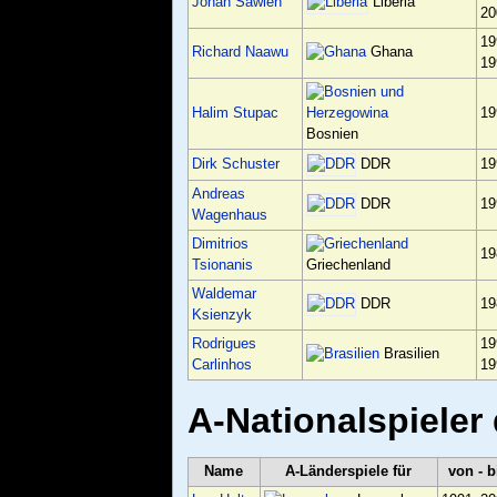
Liberia
Jonah Sawieh
20
19
Richard Naawu
Ghana
19
Halim Stupac
19
Bosnien
DDR
Dirk Schuster
19
Andreas
DDR
19
Wagenhaus
Dimitrios
19
Tsionanis
Griechenland
Waldemar
DDR
19
Ksienzyk
Rodrigues
19
Brasilien
Carlinhos
19
A-Nationalspieler 
Name
A-Länderspiele für
von - b