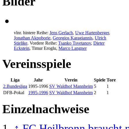
Bilder
vlnr. hintere Reihe:
Jens Gerlach
,
Uwe Hartenberger
,
Jonathan Akpoborie
,
Georgios Karagiannis
,
Ulrich
Stielike
. Vordere Reihe:
Tsanko Tsvetanov
,
Dieter
Eckstein
,
Timur Eroglu
,
Marco Langner
Vereinsspiele
Liga
Jahr
Verein
Spiele
Tore
2.Bundesliga
1995-1996
SV Waldhof Mannheim
5
1
DFB-Pokal
1995-1996
SV Waldhof Mannheim
2
1
Einzelnachweise
↑
FC Heilbronn braucht 