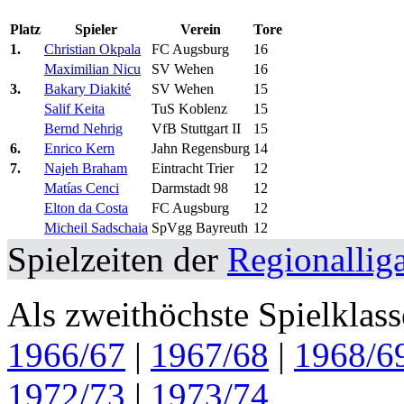
Platz
Spieler
Verein
Tore
1.
Christian Okpala
FC Augsburg
16
Maximilian Nicu
SV Wehen
16
3.
Bakary Diakité
SV Wehen
15
Salif Keita
TuS Koblenz
15
Bernd Nehrig
VfB Stuttgart II
15
6.
Enrico Kern
Jahn Regensburg
14
7.
Najeh Braham
Eintracht Trier
12
Matías Cenci
Darmstadt 98
12
Elton da Costa
FC Augsburg
12
Micheil Sadschaia
SpVgg Bayreuth
12
Spielzeiten der
Regionallig
Als zweithöchste Spielklas
1966/67
|
1967/68
|
1968/6
1972/73
|
1973/74