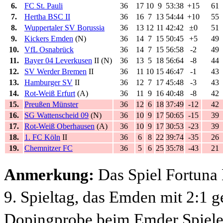
6.
FC St. Pauli
36
17
10
9
53:38
+15
61
7.
Hertha BSC II
36
16
7
13
54:44
+10
55
8.
Wuppertaler SV Borussia
36
13
12
11
42:42
±0
51
9.
Kickers Emden
(N)
36
14
7
15
50:45
+5
49
10.
VfL Osnabrück
36
14
7
15
56:58
-2
49
11.
Bayer 04 Leverkusen
II (N)
36
13
5
18
56:64
-8
44
12.
SV Werder Bremen
II
36
11
10
15
46:47
-1
43
13.
Hamburger SV
II
36
12
7
17
45:48
-3
43
14.
Rot-Weiß Erfurt
(A)
36
11
9
16
40:48
-8
42
15.
Preußen Münster
36
12
6
18
37:49
-12
42
16.
SG Wattenscheid 09
(N)
36
10
9
17
50:65
-15
39
17.
Rot-Weiß Oberhausen
(A)
36
10
9
17
30:53
-23
39
18.
1. FC Köln
II
36
6
8
22
39:74
-35
26
19.
Chemnitzer FC
36
5
6
25
35:78
-43
21
Anmerkung:
Das Spiel Fortuna
9. Spieltag, das Emden mit 2:1 
Dopingprobe beim Emder Spiel