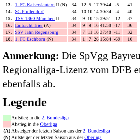
13.
1. FC Kaiserslautern
II (N)
34
12
5
17
39:44
-5
41
14.
SC Pfullendorf
34
10
10
14
30:34
-4
40
15.
TSV 1860 München
II
34
9
10
15
39:51
-12
37
16.
Eintracht Trier
(A)
34
9
9
16
41:58
-17
36
17.
SSV Jahn Regensburg
34
7
11
16
37:48
-11
32
18.
1. FC Eschborn
(N)
34
1
7
26
15:84
-69
10
Anmerkung:
Die SpVgg Bayreut
Regionalliga-Lizenz vom DFB er
ebenfalls ab.
Legende
Aufstieg in die
2. Bundesliga
Abstieg in die
Oberliga
(A)
Absteiger der letzten Saison aus der
2. Bundesliga
(N)
Aufsteiger der letzten Saison aus der
Oberliga