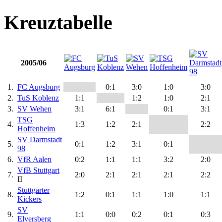
Kreuztabelle
2005/06
1.
FC Augsburg
0:1
3:0
1:0
3:0
2.
TuS Koblenz
1:1
1:2
1:0
2:1
3.
SV Wehen
3:1
6:1
0:1
3:1
TSG
4.
1:3
1:2
2:1
2:2
Hoffenheim
SV Darmstadt
5.
0:1
1:2
3:1
0:1
98
6.
VfR Aalen
0:2
1:1
1:1
3:2
2:0
VfB Stuttgart
7.
2:0
2:1
2:1
2:1
2:2
II
Stuttgarter
8.
1:2
0:1
1:1
1:0
1:1
Kickers
SV
9.
1:1
0:0
0:2
0:1
0:3
Elversberg