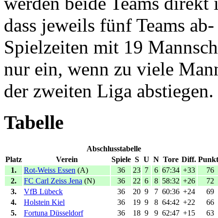
werden beide Teams direkt i
dass jeweils fünf Teams ab-
Spielzeiten mit 19 Mannsch
nur ein, wenn zu viele Man
der zweiten Liga abstiegen.
Tabelle
Abschlusstabelle
Platz
Verein
Spiele
S
U
N
Tore
Diff.
Punkt
1.
Rot-Weiss Essen
(A)
36
23
7
6
67:34
+33
76
2.
FC Carl Zeiss Jena
(N)
36
22
6
8
58:32
+26
72
3.
VfB Lübeck
36
20
9
7
60:36
+24
69
4.
Holstein Kiel
36
19
9
8
64:42
+22
66
5.
Fortuna Düsseldorf
36
18
9
9
62:47
+15
63