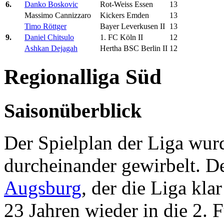
6.
Danko Boskovic
Rot-Weiss Essen
13
Massimo Cannizzaro
Kickers Emden
13
Timo Röttger
Bayer Leverkusen II
13
9.
Daniel Chitsulo
1. FC Köln II
12
Ashkan Dejagah
Hertha BSC Berlin II
12
Regionalliga Süd
Saisonüberblick
Der Spielplan der Liga wur
durcheinander gewirbelt. 
Augsburg
, der die Liga kla
23 Jahren wieder in die 2.