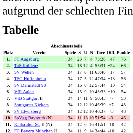
aufgrund der schlechten Fin
Tabelle
Abschlusstabelle
Platz
Verein
Spiele
S
U
N
Tore
Diff.
Punkte
1.
FC Augsburg
34
23
7
4
73:26
+47
76
2.
TuS Koblenz
34
18
12
4
55:31
+24
66
3.
SV Wehen
34
17
6
11
63:46
+17
57
4.
TSG Hoffenheim
34
17
5
12
47:34
+13
56
5.
SV Darmstadt 98
34
16
6
12
57:44
+13
54
6.
VfR Aalen
34
15
9
10
43:33
+10
54
7.
VfB Stuttgart
II
34
14
11
9
50:43
+7
53
8.
Stuttgarter Kickers
34
12
12
10
46:39
+7
48
9.
SV Elversberg
34
12
12
10
40:37
+3
48
10.
SpVgg Bayreuth
(N)
34
11
13
10
51:54
-3
46
11.
Karlsruher SC
II (N)
34
12
6
16
41:51
-10
42
12.
FC Bayern München
II
34
11
9
14
34:44
-10
42