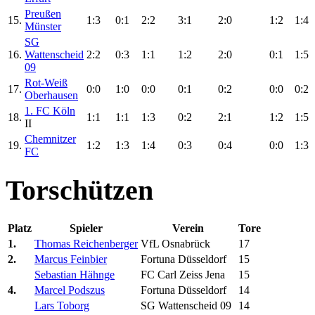
Preußen
15.
1:3
0:1
2:2
3:1
2:0
1:2
1:4
Münster
SG
16.
Wattenscheid
2:2
0:3
1:1
1:2
2:0
0:1
1:5
09
Rot-Weiß
17.
0:0
1:0
0:0
0:1
0:2
0:0
0:2
Oberhausen
1. FC Köln
18.
1:1
1:1
1:3
0:2
2:1
1:2
1:5
II
Chemnitzer
19.
1:2
1:3
1:4
0:3
0:4
0:0
1:3
FC
Torschützen
Platz
Spieler
Verein
Tore
1.
Thomas Reichenberger
VfL Osnabrück
17
2.
Marcus Feinbier
Fortuna Düsseldorf
15
Sebastian Hähnge
FC Carl Zeiss Jena
15
4.
Marcel Podszus
Fortuna Düsseldorf
14
Lars Toborg
SG Wattenscheid 09
14