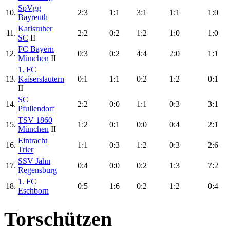
SpVgg
10.
2:3
1:1
3:1
1:1
1:0
Bayreuth
Karlsruher
11.
2:2
0:2
1:2
1:0
1:0
SC
II
FC Bayern
12.
0:3
0:2
4:4
2:0
1:1
München
II
1. FC
13.
Kaiserslautern
0:1
1:1
0:2
1:2
0:1
II
SC
14.
2:2
0:0
1:1
0:3
3:1
Pfullendorf
TSV 1860
15.
1:2
0:1
0:0
0:4
2:1
München
II
Eintracht
16.
1:1
0:3
1:2
0:3
2:6
Trier
SSV Jahn
17.
0:4
0:0
0:2
1:3
7:2
Regensburg
1. FC
18.
0:5
1:6
0:2
1:2
0:4
Eschborn
Torschützen