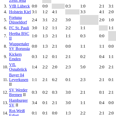
Zeiss Jena
3.
VfB Lübeck
0:0
0:0
0:3
1:0
2:1
3:1
4.
Holstein Kiel
3:1
1:2
4:1
3:3
4:1
2:0
Fortuna
5.
2:4
3:1
2:2
3:0
2:0
1:0
Düsseldorf
6.
FC St. Pauli
3:0
1:2
1:1
2:2
1:1
1:1
Hertha BSC
7.
1:0
1:3
2:1
1:1
0:3
0:0
II
Wuppertaler
8.
0:0
1:3
2:1
0:0
1:1
1:1
0:0
SV Borussia
Kickers
9.
0:3
1:2
0:1
2:1
0:2
0:4
1:1
Emden
VfL
10.
1:4
2:2
2:0
2:3
5:0
2:0
2:1
Osnabrück
Bayer 04
11.
Leverkusen
1:1
2:1
6:2
0:1
2:3
2:1
0:1
II
SV Werder
12.
0:3
0:2
0:3
3:0
2:1
0:1
2:1
Bremen
II
Hamburger
13.
3:4
0:1
2:1
3:0
1:1
0:4
0:0
SV
II
Rot-Weiß
14.
0:1
0:1
0:0
1:3
2:2
2:1
2:0
Erfurt