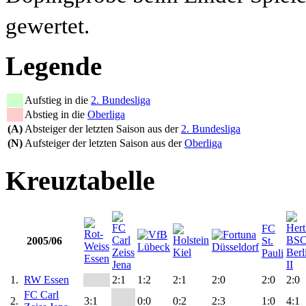
gewertet.
Legende
Aufstieg in die
2. Bundesliga
Abstieg in die
Oberliga
(A)
Absteiger der letzten Saison aus der
2. Bundesliga
(N)
Aufsteiger der letzten Saison aus der
Oberliga
Kreuztabelle
FC
2005/06
St.
Pauli
1.
RW Essen
2:1
1:2
2:1
2:0
2:0
2:0
FC Carl
2.
3:1
0:0
0:2
2:3
1:0
4:1