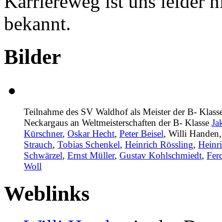
Karriereweg ist uns leider n
bekannt.
Bilder
Teilnahme des SV Waldhof als Meister der B- Klass
Neckargaus an Weltmeisterschaften der B- Klasse
Ja
Kürschner
,
Oskar Hecht
,
Peter Beisel
,
Willi Handen
Strauch
,
Tobias Schenkel
,
Heinrich Rössling
,
Heinr
Schwärzel
,
Ernst Müller
,
Gustav Kohlschmiedt
,
Fer
Woll
Weblinks