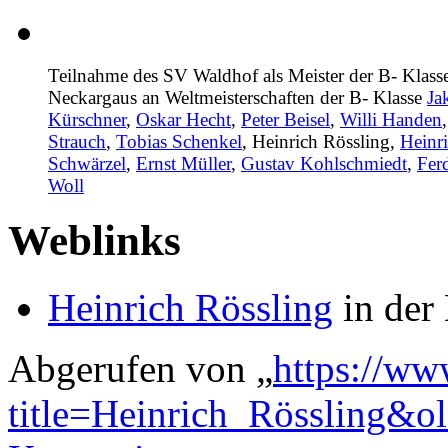
Teilnahme des SV Waldhof als Meister der B- Klass
Neckargaus an Weltmeisterschaften der B- Klasse
Ja
Kürschner
,
Oskar Hecht
,
Peter Beisel
,
Willi Handen
Strauch
,
Tobias Schenkel
,
Heinrich Rössling
,
Heinr
Schwärzel
,
Ernst Müller
,
Gustav Kohlschmiedt
,
Fer
Woll
Weblinks
Heinrich Rössling
in der
Abgerufen von „
https://ww
title=Heinrich_Rössling&o