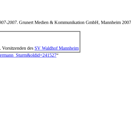
907-2007
. Grunert Medien & Kommunikation GmbH, Mannheim 2007
 Vorsitzenden des
SV Waldhof Mannheim
._Hermann_Sturm&oldid=241527
“