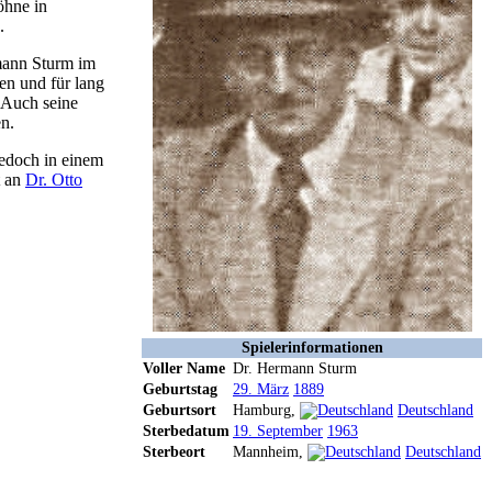
öhne in
.
mann Sturm im
en und für lang
. Auch seine
n.
edoch in einem
t an
Dr. Otto
Spielerinformationen
Voller Name
Dr. Hermann Sturm
Geburtstag
29. März
1889
Geburtsort
Hamburg,
Deutschland
Sterbedatum
19. September
1963
Sterbeort
Mannheim,
Deutschland