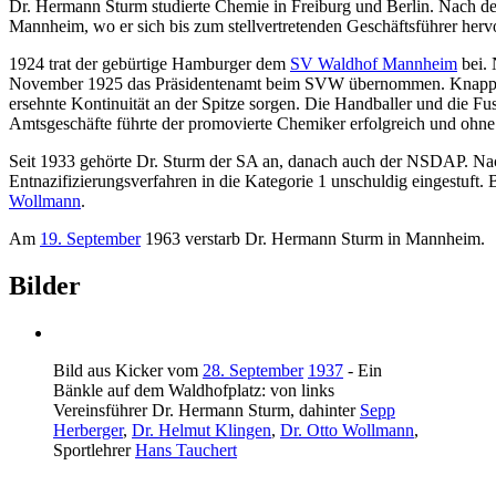
Dr. Hermann Sturm studierte Chemie in Freiburg und Berlin. Nach de
Mannheim, wo er sich bis zum stellvertretenden Geschäftsführer hervor
1924 trat der gebürtige Hamburger dem
SV Waldhof Mannheim
bei. 
November 1925 das Präsidentenamt beim SVW übernommen. Knapp 1
ersehnte Kontinuität an der Spitze sorgen. Die Handballer und die Fu
Amtsgeschäfte führte der promovierte Chemiker erfolgreich und ohne
Seit 1933 gehörte Dr. Sturm der SA an, danach auch der NSDAP. Na
Entnazifizierungsverfahren in die Kategorie 1 unschuldig eingestuft
Wollmann
.
Am
19. September
1963 verstarb Dr. Hermann Sturm in Mannheim.
Bilder
Bild aus Kicker vom
28. September
1937
- Ein
Bänkle auf dem Waldhofplatz: von links
Vereinsführer
Dr. Hermann Sturm
, dahinter
Sepp
Herberger
,
Dr. Helmut Klingen
,
Dr. Otto Wollmann
,
Sportlehrer
Hans Tauchert