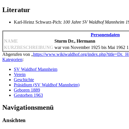
Literatur
Karl-Heinz Schwarz-Pich:
100 Jahre SV Waldhof Mannheim 1
Personendaten
NAME
Sturm Dr., Hermann
KURZBESCHREIBUNG
war von November 1925 bis Mai 1962 1.
Abgerufen von „
https://www.wikiwaldhof.org/index.php?title=Dr
Kategorien
:
SV Waldhof Mannheim
Verein
Geschichte
Präsidium (SV Waldhof Mannheim)
Geboren 1889
Gestorben 1963
Navigationsmenü
Ansichten