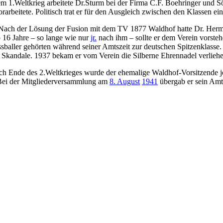
m 1.Weltkrieg arbeitete Dr.Sturm bei der Firma C.F. Boehringer und S
arbeitete. Politisch trat er für den Ausgleich zwischen den Klassen ein
Nach der Lösung der Fusion mit dem TV 1877 Waldhof hatte Dr. Her
6 Jahre – so lange wie nur
jr.
nach ihm – sollte er dem Verein vorsteh
ssballer gehörten während seiner Amtszeit zur deutschen Spitzenklasse
 Skandale. 1937 bekam er vom Verein die Silberne Ehrennadel verliehe
ch Ende des 2.Weltkrieges wurde der ehemalige Waldhof-Vorsitzende j
. Bei der Mitgliederversammlung am
8. August
1941
übergab er sein Am