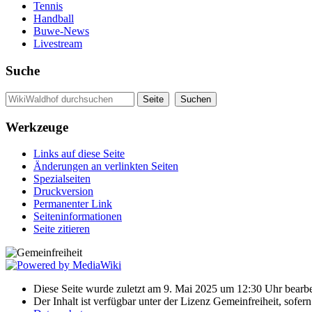
Tennis
Handball
Buwe-News
Livestream
Suche
Werkzeuge
Links auf diese Seite
Änderungen an verlinkten Seiten
Spezialseiten
Druckversion
Permanenter Link
Seiten­informationen
Seite zitieren
Diese Seite wurde zuletzt am 9. Mai 2025 um 12:30 Uhr bearbei
Der Inhalt ist verfügbar unter der Lizenz Gemeinfreiheit, sofer