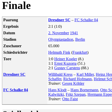
Finale
Paarung
Dresdner SC
–
FC Schalke 04
Ergebnis
2:1 (1:0)
Datum
2. November
1941
Stadion
Olympiastadion
,
Berlin
Zuschauer
65.000
Schiedsrichter
Helmuth Fink
(
Frankfurt
)
Tore
1:0
Heiner Kugler
(8.)
1:1
Ernst Kuzorra
(51.)
2:1
Gustav Carstens
(88.)
Dresdner SC
Willibald Kress
–
Karl Miller
,
Heinz He
Schaffer
,
Richard Hofmann
,
Helmut Sc
Trainer:
Georg Köhler
FC Schalke 04
Hans Klodt
–
Hans Bornemann
,
Otto S
Kalwitzki
,
Fritz Szepan
,
Hermann Eppe
Trainer:
Otto Faist