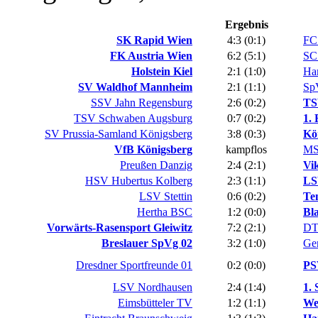
Ergebnis
SK Rapid Wien
4:3 (0:1)
FC
FK Austria Wien
6:2 (5:1)
SC
Holstein Kiel
2:1 (1:0)
Ha
SV Waldhof Mannheim
2:1 (1:1)
Sp
SSV Jahn Regensburg
2:6 (0:2)
TS
TSV Schwaben Augsburg
0:7 (0:2)
1.
SV Prussia-Samland Königsberg
3:8 (0:3)
Kö
VfB Königsberg
kampflos
MSV
Preußen Danzig
2:4 (2:1)
Vik
HSV Hubertus Kolberg
2:3 (1:1)
LS
LSV Stettin
0:6 (0:2)
Ten
Hertha BSC
1:2 (0:0)
Bl
Vorwärts-Rasensport Gleiwitz
7:2 (2:1)
DT
Breslauer SpVg 02
3:2 (1:0)
Ge
Dresdner Sportfreunde 01
0:2 (0:0)
PS
LSV Nordhausen
2:4 (1:4)
1.
Eimsbütteler TV
1:2 (1:1)
We