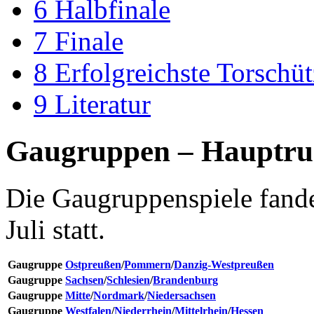
6
Halbfinale
7
Finale
8
Erfolgreichste Torschü
9
Literatur
Gaugruppen – Hauptrun
Die Gaugruppenspiele fande
Juli statt.
Gaugruppe
Ostpreußen
/
Pommern
/
Danzig-Westpreußen
Gaugruppe
Sachsen
/
Schlesien
/
Brandenburg
Gaugruppe
Mitte
/
Nordmark
/
Niedersachsen
Gaugruppe
Westfalen
/
Niederrhein
/
Mittelrhein
/
Hessen