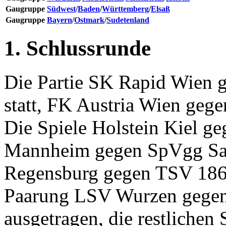
Gaugruppe
Südwest
/
Baden
/
Württemberg
/
Elsaß
Gaugruppe
Bayern
/
Ostmark
/
Sudetenland
1. Schlussrunde
Die Partie SK Rapid Wien g
statt, FK Austria Wien geg
Die Spiele Holstein Kiel 
Mannheim gegen SpVgg Sa
Regensburg gegen TSV 186
Paarung LSV Wurzen gegen 
ausgetragen, die restlichen 