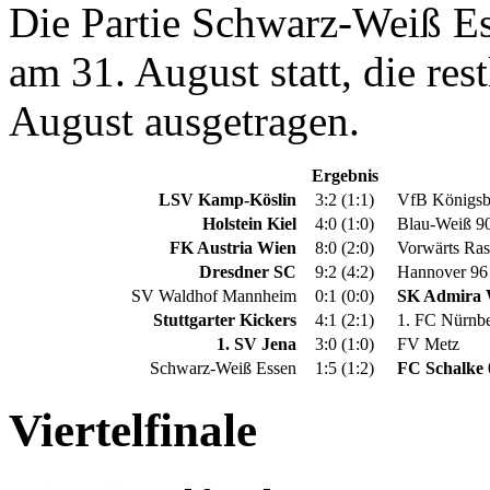
Die Partie Schwarz-Weiß E
am 31. August statt, die re
August ausgetragen.
Ergebnis
LSV Kamp-Köslin
3:2 (1:1)
VfB Königsb
Holstein Kiel
4:0 (1:0)
Blau-Weiß 90
FK Austria Wien
8:0 (2:0)
Vorwärts Ras
Dresdner SC
9:2 (4:2)
Hannover 96
SV Waldhof Mannheim
0:1 (0:0)
SK Admira 
Stuttgarter Kickers
4:1 (2:1)
1. FC Nürnb
1. SV Jena
3:0 (1:0)
FV Metz
Schwarz-Weiß Essen
1:5 (1:2)
FC Schalke 
Viertelfinale