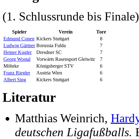
(1. Schlussrunde bis Finale)
Spieler
Verein
Tore
Edmund Conen
Kickers Stuttgart
8
Ludwig Gärtner
Borussia Fulda
7
Heiner Kugler
Dresdner SC
7
Georg Wostal
Vorwärts Rasensport Gleiwitz
7
Möhrke
Königsberger STV
6
Franz Riegler
Austria Wien
6
Albert Sing
Kickers Stuttgart
6
Literatur
Matthias Weinrich,
Hard
deutschen Ligafußballs.
B