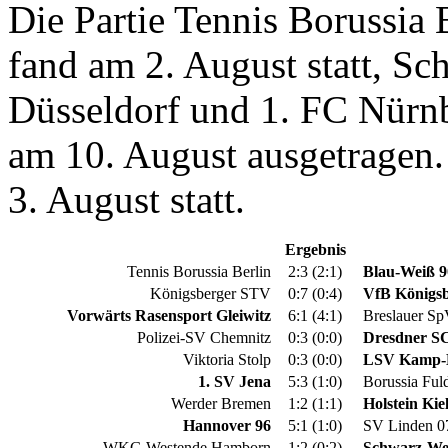
Die Partie Tennis Borussia
fand am 2. August statt, Sc
Düsseldorf und 1. FC Nürn
am 10. August ausgetragen. 
3. August statt.
Ergebnis
Tennis Borussia Berlin
2:3 (2:1)
Blau-Weiß 9
Königsberger STV
0:7 (0:4)
VfB Königs
Vorwärts Rasensport Gleiwitz
6:1 (4:1)
Breslauer Sp
Polizei-SV Chemnitz
0:3 (0:0)
Dresdner S
Viktoria Stolp
0:3 (0:0)
LSV Kamp-K
1. SV Jena
5:3 (1:0)
Borussia Ful
Werder Bremen
1:2 (1:1)
Holstein Kie
Hannover 96
5:1 (1:0)
SV Linden 0
WKG Westende Hamborn
1:2 (0:2)
Schwarz-We