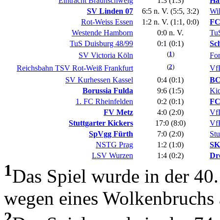
Eintracht Braunschweig
1:3 (1:3)
Ha
SV Linden 07
6:5 n. V. (5:5, 3:2)
Wi
Rot-Weiss Essen
1:2 n. V. (1:1, 0:0)
FC
Westende Hamborn
0:0 n. V.
TuS
TuS Duisburg 48/99
0:1 (0:1)
Sc
(
1
)
SV Victoria Köln
For
(
2
)
Reichsbahn TSV Rot-Weiß Frankfurt
Vf
SV Kurhessen Kassel
0:4 (0:1)
BC
Borussia Fulda
9:6 (1:5)
Ki
1. FC Rheinfelden
0:2 (0:1)
FC
FV Metz
4:0 (2:0)
Vf
Stuttgarter Kickers
17:0 (8:0)
Vf
SpVgg Fürth
7:0 (2:0)
Stu
NSTG Prag
1:2 (1:0)
SK
LSV Wurzen
1:4 (0:2)
Dr
1
Das Spiel wurde in der 40
wegen eines Wolkenbruchs 
2