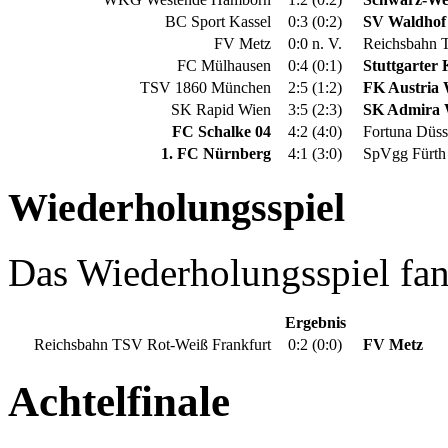
BC Sport Kassel
0:3 (0:2)
SV Waldhof
FV Metz
0:0 n. V.
Reichsbahn T
FC Mülhausen
0:4 (0:1)
Stuttgarter 
TSV 1860 München
2:5 (1:2)
FK Austria
SK Rapid Wien
3:5 (2:3)
SK Admira 
FC Schalke 04
4:2 (4:0)
Fortuna Düss
1. FC Nürnberg
4:1 (3:0)
SpVgg Fürth
Wiederholungsspiel
Das Wiederholungsspiel fan
Ergebnis
Reichsbahn TSV Rot-Weiß Frankfurt
0:2 (0:0)
FV Metz
Achtelfinale