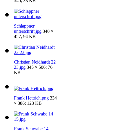
345; 33 KB
Schlappner
unterschrift.jpg
340 ×
457; 94 KB
Christian Neidhardt 22
23.jpg
345 × 506; 76
KB
Frank Hettrich.png
334
× 386; 123 KB
Frank Schwabe 14