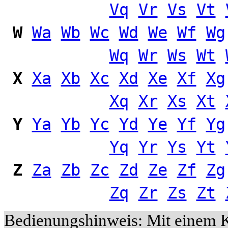
Vq
Vr
Vs
Vt
W
Wa
Wb
Wc
Wd
We
Wf
Wg
Wq
Wr
Ws
Wt
X
Xa
Xb
Xc
Xd
Xe
Xf
Xg
Xq
Xr
Xs
Xt
Y
Ya
Yb
Yc
Yd
Ye
Yf
Yg
Yq
Yr
Ys
Yt
Z
Za
Zb
Zc
Zd
Ze
Zf
Zg
Zq
Zr
Zs
Zt
Bedienungshinweis: Mit einem 