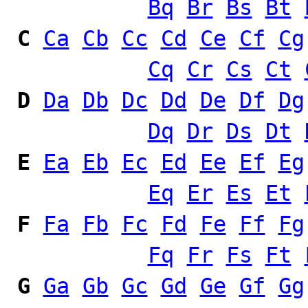
Bq
Br
Bs
Bt
C
Ca
Cb
Cc
Cd
Ce
Cf
Cg
Cq
Cr
Cs
Ct
D
Da
Db
Dc
Dd
De
Df
Dg
Dq
Dr
Ds
Dt
E
Ea
Eb
Ec
Ed
Ee
Ef
Eg
Eq
Er
Es
Et
F
Fa
Fb
Fc
Fd
Fe
Ff
Fg
Fq
Fr
Fs
Ft
G
Ga
Gb
Gc
Gd
Ge
Gf
Gg