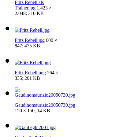
Fritz Rebell als
Trainer.jpg
1.423 ×
2.048; 310 KB
Fritz Rebell.jpg
600 ×
847; 475 KB
Fritz Rebell.png
264 ×
335; 201 KB
Gaudinomaurizio20050730.jpg
150 × 150; 14 KB