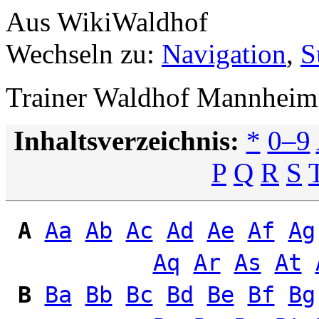
Aus WikiWaldhof
Wechseln zu:
Navigation
,
S
Trainer Waldhof Mannheim
Inhaltsverzeichnis:
*
0–9
P
Q
R
S
A
Aa
Ab
Ac
Ad
Ae
Af
Ag
Aq
Ar
As
At
B
Ba
Bb
Bc
Bd
Be
Bf
Bg