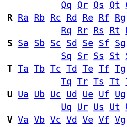
Qq
Qr
Qs
Qt
R
Ra
Rb
Rc
Rd
Re
Rf
Rg
Rq
Rr
Rs
Rt
S
Sa
Sb
Sc
Sd
Se
Sf
Sg
Sq
Sr
Ss
St
T
Ta
Tb
Tc
Td
Te
Tf
Tg
Tq
Tr
Ts
Tt
U
Ua
Ub
Uc
Ud
Ue
Uf
Ug
Uq
Ur
Us
Ut
V
Va
Vb
Vc
Vd
Ve
Vf
Vg