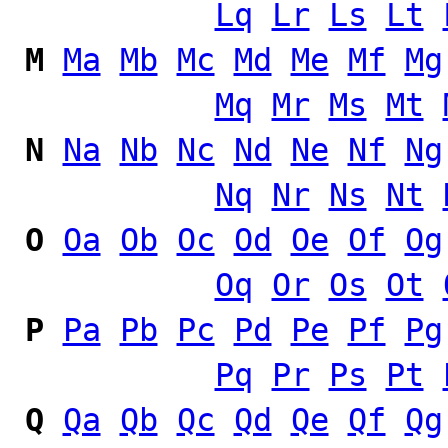
Lq
Lr
Ls
Lt
M
Ma
Mb
Mc
Md
Me
Mf
Mg
Mq
Mr
Ms
Mt
N
Na
Nb
Nc
Nd
Ne
Nf
Ng
Nq
Nr
Ns
Nt
O
Oa
Ob
Oc
Od
Oe
Of
Og
Oq
Or
Os
Ot
P
Pa
Pb
Pc
Pd
Pe
Pf
Pg
Pq
Pr
Ps
Pt
Q
Qa
Qb
Qc
Qd
Qe
Qf
Qg