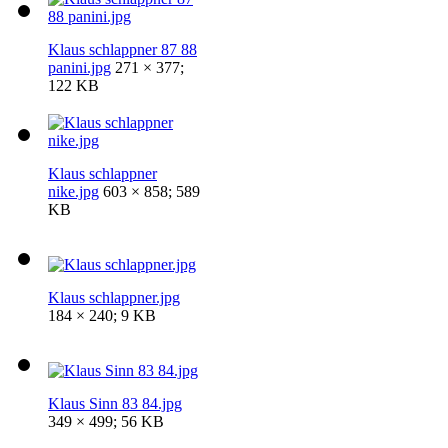
Klaus schlappner 87 88
panini.jpg
271 × 377;
122 KB
Klaus schlappner
nike.jpg
603 × 858; 589
KB
Klaus schlappner.jpg
184 × 240; 9 KB
Klaus Sinn 83 84.jpg
349 × 499; 56 KB