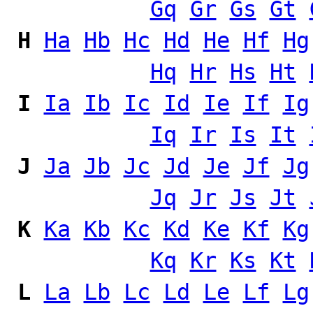
Gq
Gr
Gs
Gt
H
Ha
Hb
Hc
Hd
He
Hf
Hg
Hq
Hr
Hs
Ht
I
Ia
Ib
Ic
Id
Ie
If
Ig
Iq
Ir
Is
It
J
Ja
Jb
Jc
Jd
Je
Jf
Jg
Jq
Jr
Js
Jt
K
Ka
Kb
Kc
Kd
Ke
Kf
Kg
Kq
Kr
Ks
Kt
L
La
Lb
Lc
Ld
Le
Lf
Lg