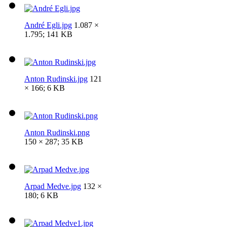
André Egli.jpg
1.087 ×
1.795; 141 KB
Anton Rudinski.jpg
121
× 166; 6 KB
Anton Rudinski.png
150 × 287; 35 KB
Arpad Medve.jpg
132 ×
180; 6 KB