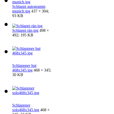
Schlappi autogramm
munich.jpg
437 × 304;
93 KB
Schlappi räp.jpg
498 ×
492; 195 KB
Schlappner hut
468x345.jpg
468 × 345;
30 KB
Schlappner
solo468x345.jpg
468 ×