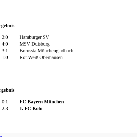
rgebnis
2:0
Hamburger SV
4:0
MSV Duisburg
3:1
Borussia Mönchengladbach
1:0
Rot-Weiß Oberhausen
rgebnis
0:1
FC Bayern München
2:3
1. FC Köln
n