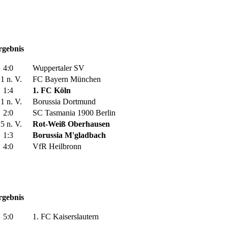
rgebnis
4:0
Wuppertaler SV
:1 n. V.
FC Bayern München
1:4
1. FC Köln
:1 n. V.
Borussia Dortmund
2:0
SC Tasmania 1900 Berlin
:5 n. V.
Rot-Weiß Oberhausen
1:3
Borussia M'gladbach
4:0
VfR Heilbronn
rgebnis
5:0
1. FC Kaiserslautern