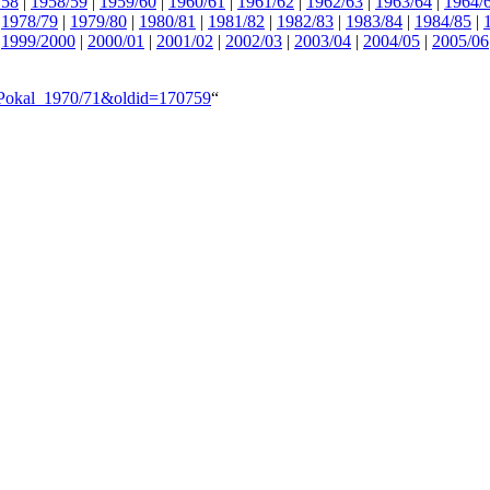
/58
|
1958/59
|
1959/60
|
1960/61
|
1961/62
|
1962/63
|
1963/64
|
1964/
|
1978/79
|
1979/80
|
1980/81
|
1981/82
|
1982/83
|
1983/84
|
1984/85
|
|
1999/2000
|
2000/01
|
2001/02
|
2002/03
|
2003/04
|
2004/05
|
2005/06
B-Pokal_1970/71&oldid=170759
“