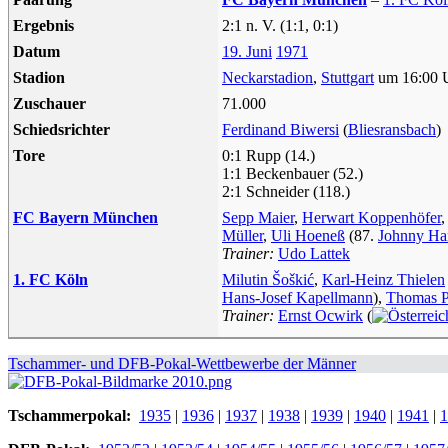
Ergebnis
2:1 n. V. (1:1, 0:1)
Datum
19. Juni
1971
Stadion
Neckarstadion
,
Stuttgart
um 16:00 
Zuschauer
71.000
Schiedsrichter
Ferdinand Biwersi
(
Bliesransbach
)
Tore
0:1 Rupp (14.)
1:1 Beckenbauer (52.)
2:1 Schneider (118.)
FC Bayern München
Sepp Maier
,
Herwart Koppenhöfer
Müller
,
Uli Hoeneß
(87.
Johnny Ha
Trainer:
Udo Lattek
1. FC Köln
Milutin Šoškić
,
Karl-Heinz Thielen
Hans-Josef Kapellmann
),
Thomas P
Trainer:
Ernst Ocwirk
(
Tschammer- und DFB-Pokal-Wettbewerbe der Männer
Tschammerpokal:
1935
|
1936
|
1937
|
1938
|
1939
|
1940
|
1941
|
1