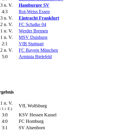
:3 n. V.
Hamburger SV
4:3
Rot-Weiss Essen
:3 n. V.
Eintracht Frankfurt
:2 n. V.
FC Schalke 04
:1 n. V.
Werder Bremen
:1 n. V.
MSV Duisburg
2:1
VfB Stuttgart
:2 n. V.
FC Bayern München
5:0
Arminia Bielefeld
rgebnis
:1 n. V.
VfL Wolfsburg
3:1 i. E.)
3:0
KSV Hessen Kassel
4:0
FC Homburg
3:1
SV Alsenborn