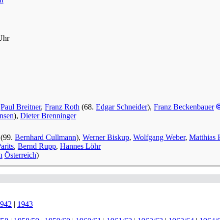
Uhr
,
Paul Breitner
,
Franz Roth
(68.
Edgar Schneider
),
Franz Beckenbauer
nsen
),
Dieter Brenninger
(99.
Bernhard Cullmann
),
Werner Biskup
,
Wolfgang Weber
,
Matthias
arits
,
Bernd Rupp
,
Hannes Löhr
Österreich
)
942
|
1943