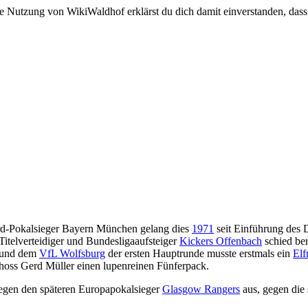
e Nutzung von WikiWaldhof erklärst du dich damit einverstanden, dass
d-Pokalsieger Bayern München gelang dies
1971
seit Einführung des
itelverteidiger und Bundesligaaufsteiger
Kickers Offenbach
schied ber
und dem
VfL Wolfsburg
der ersten Hauptrunde musste erstmals ein
Elf
hoss Gerd Müller einen lupenreinen Fünferpack.
egen den späteren Europapokalsieger
Glasgow Rangers
aus, gegen die