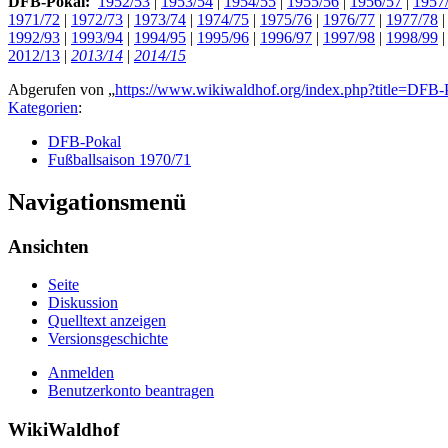
DFB-Pokal:
1952/53
|
1953/54
|
1954/55
|
1955/56
|
1956/57
|
1957
1971/72
|
1972/73
|
1973/74
|
1974/75
|
1975/76
|
1976/77
|
1977/78
1992/93
|
1993/94
|
1994/95
|
1995/96
|
1996/97
|
1997/98
|
1998/99
2012/13
|
2013/14
|
2014/15
Abgerufen von „
https://www.wikiwaldhof.org/index.php?title=DF
Kategorien
:
DFB-Pokal
Fußballsaison 1970/71
Navigationsmenü
Ansichten
Seite
Diskussion
Quelltext anzeigen
Versionsgeschichte
Anmelden
Benutzerkonto beantragen
WikiWaldhof