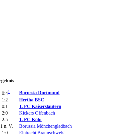
rgebnis
1
Borussia Dortmund
0:4
1:2
Hertha BSC
0:1
1. FC Kaiserslautern
2:0
Kickers Offenbach
2:5
1. FC Köln
:1 n. V.
Borussia Mönchengladbach
1:0
Eintracht Braunschweig