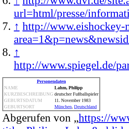
↑
http://www.dvr.de/site.
url=html/presse/informa
↑
http://www.eishockey-
area=1&p=news&newsi
↑
http://www.spiegel.de/p
Personendaten
NAME
Lahm, Philipp
KURZBESCHREIBUNG
deutscher Fußballspieler
GEBURTSDATUM
11. November 1983
GEBURTSORT
München
,
Deutschland
Abgerufen von „
https://ww