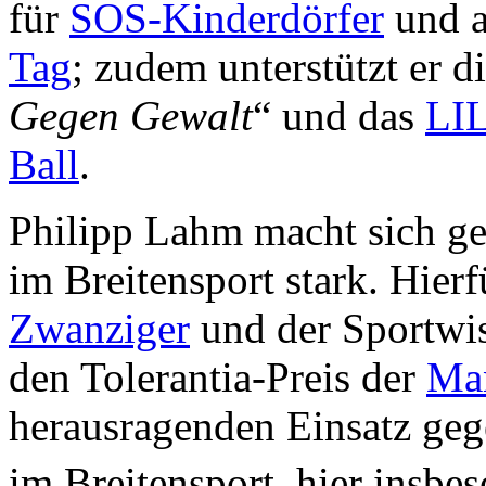
für
SOS-Kinderdörfer
und a
Tag
; zudem unterstützt er di
Gegen Gewalt
“ und das
LI
Ball
.
Philipp Lahm macht sich g
im Breitensport stark. Hierf
Zwanziger
und der Sportwis
den Tolerantia-Preis der
Ma
herausragenden Einsatz ge
im Breitensport, hier insbe