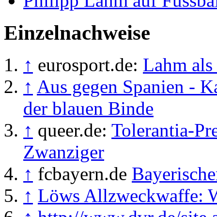
Philipp Lahm auf Fussbal
Einzelnachweise
↑
eurosport.de:
Lahm als
↑
Aus gegen Spanien - K
der blauen Binde
↑
queer.de:
Tolerantia-Pr
Zwanziger
↑
fcbayern.de
Bayerische
↑
Löws Allzweckwaffe: 