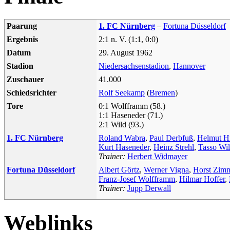
Paarung
1. FC Nürnberg
–
Fortuna Düsseldorf
Ergebnis
2:1 n. V. (1:1, 0:0)
Datum
29. August 1962
Stadion
Niedersachsenstadion
,
Hannover
Zuschauer
41.000
Schiedsrichter
Rolf Seekamp
(
Bremen
)
Tore
0:1 Wolfframm (58.)
1:1 Haseneder (71.)
2:1 Wild (93.)
1. FC Nürnberg
Roland Wabra
,
Paul Derbfuß
,
Helmut Hi
Kurt Haseneder
,
Heinz Strehl
,
Tasso Wi
Trainer:
Herbert Widmayer
Fortuna Düsseldorf
Albert Görtz
,
Werner Vigna
,
Horst Zim
Franz-Josef Wolfframm
,
Hilmar Hoffer
,
Trainer:
Jupp Derwall
Weblinks