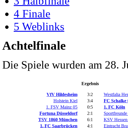
3
Halbfinale
4
Finale
5
Weblinks
Achtelfinale
Die Spiele wurden am 28. J
Ergebnis
VfV Hildesheim
3:2
Westfalia He
Holstein Kiel
3:4
FC Schalke 
1. FSV Mainz 05
0:5
1. FC Köln
Fortuna Düsseldorf
2:1
Sportfreunde
TSV 1860 München
6:1
KSV Hessen 
1. FC Saarbrücken
4:1
Eintracht Br