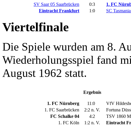
SV Saar 05 Saarbrücken
0:3
1. FC Nürn
Eintracht Frankfurt
1:0
SC Tasmania
Viertelfinale
Die Spiele wurden am 8. Au
Wiederholungsspiel fand mi
August 1962 statt.
Ergebnis
1. FC Nürnberg
11:0
VfV Hildesh
1. FC Saarbrücken
2:2 n. V.
Fortuna Düss
FC Schalke 04
4:2
TSV 1860 M
1. FC Köln
1:2 n. V.
Eintracht F