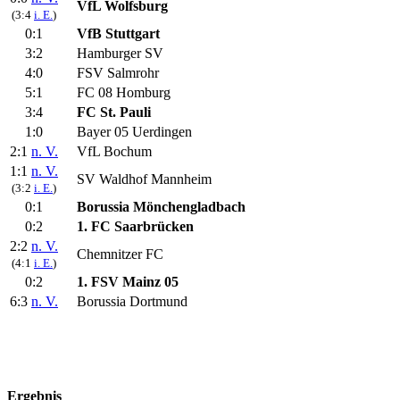
VfL Wolfsburg
(3:4
i. E.
)
0:1
VfB Stuttgart
3:2
Hamburger SV
4:0
FSV Salmrohr
5:1
FC 08 Homburg
3:4
FC St. Pauli
1:0
Bayer 05 Uerdingen
2:1
n. V.
VfL Bochum
1:1
n. V.
SV Waldhof Mannheim
(3:2
i. E.
)
0:1
Borussia Mönchengladbach
0:2
1. FC Saarbrücken
2:2
n. V.
Chemnitzer FC
(4:1
i. E.
)
0:2
1. FSV Mainz 05
6:3
n. V.
Borussia Dortmund
Ergebnis