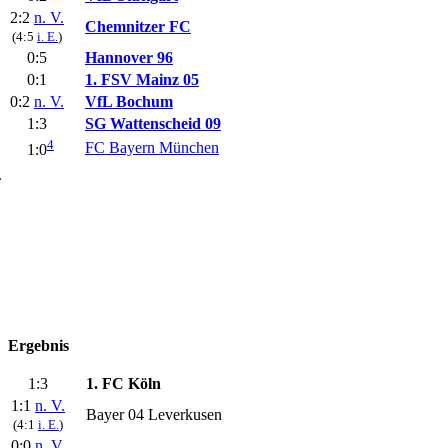
2:2
n. V.
Chemnitzer FC
(4:5
i. E.
)
0:5
Hannover 96
0:1
1. FSV Mainz 05
0:2
n. V.
VfL Bochum
1:3
SG Wattenscheid 09
4
FC Bayern München
1:0
.
Ergebnis
1:3
1. FC Köln
1:1
n. V.
Bayer 04 Leverkusen
(4:1
i. E.
)
0:0
n. V.