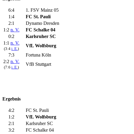
6:4
1. FSV Mainz 05
1:4
FC St. Pauli
2:1
Dynamo Dresden
1:2
n. V.
FC Schalke 04
0:2
Karlsruher SC
1:1
n. V.
VfL Wolfsburg
(3:4
i. E.
)
7:3
Fortuna Köln
2:2
n. V.
VfB Stuttgart
(7:6
i. E.
)
Ergebnis
4:2
FC St. Pauli
1:2
VfL Wolfsburg
2:1
Karlsruher SC
3:2
FC Schalke 04