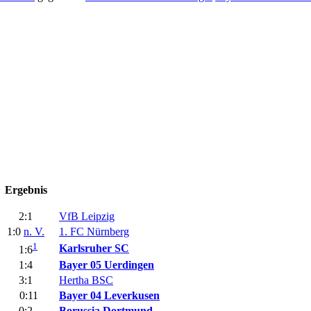
Ergebnis
2:1
VfB Leipzig
1:0
n. V.
1. FC Nürnberg
1
Karlsruher SC
1:6
1:4
Bayer 05 Uerdingen
3:1
Hertha BSC
0:11
Bayer 04 Leverkusen
0:2
Borussia Dortmund