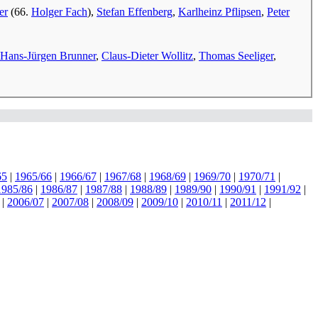
er
(66.
Holger Fach
),
Stefan Effenberg
,
Karlheinz Pflipsen
,
Peter
Hans-Jürgen Brunner
,
Claus-Dieter Wollitz
,
Thomas Seeliger
,
65
|
1965/66
|
1966/67
|
1967/68
|
1968/69
|
1969/70
|
1970/71
|
1985/86
|
1986/87
|
1987/88
|
1988/89
|
1989/90
|
1990/91
|
1991/92
|
|
2006/07
|
2007/08
|
2008/09
|
2009/10
|
2010/11
|
2011/12
|