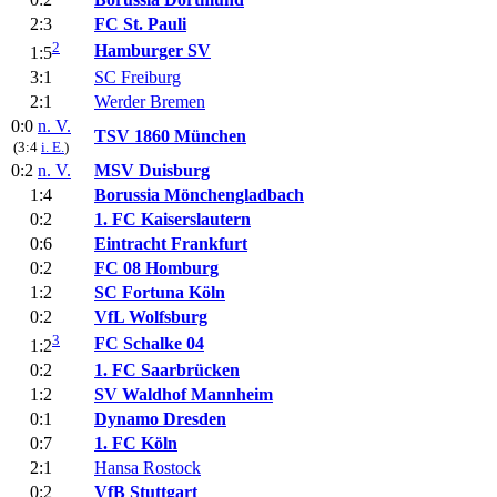
2:3
FC St. Pauli
2
Hamburger SV
1:5
3:1
SC Freiburg
2:1
Werder Bremen
0:0
n. V.
TSV 1860 München
(3:4
i. E.
)
0:2
n. V.
MSV Duisburg
1:4
Borussia Mönchengladbach
0:2
1. FC Kaiserslautern
0:6
Eintracht Frankfurt
0:2
FC 08 Homburg
1:2
SC Fortuna Köln
0:2
VfL Wolfsburg
3
FC Schalke 04
1:2
0:2
1. FC Saarbrücken
1:2
SV Waldhof Mannheim
0:1
Dynamo Dresden
0:7
1. FC Köln
2:1
Hansa Rostock
0:2
VfB Stuttgart