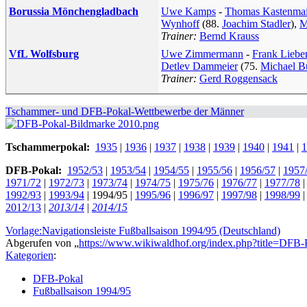
Borussia Mönchengladbach
Uwe Kamps
-
Thomas Kastenmai
Wynhoff
(88.
Joachim Stadler
),
M
Trainer:
Bernd Krauss
VfL Wolfsburg
Uwe Zimmermann
-
Frank Liebe
Detlev Dammeier
(75.
Michael Bu
Trainer:
Gerd Roggensack
Tschammer- und DFB-Pokal-Wettbewerbe der Männer
Tschammerpokal:
1935
|
1936
|
1937
|
1938
|
1939
|
1940
|
1941
|
1
DFB-Pokal:
1952/53
|
1953/54
|
1954/55
|
1955/56
|
1956/57
|
1957
1971/72
|
1972/73
|
1973/74
|
1974/75
|
1975/76
|
1976/77
|
1977/78
1992/93
|
1993/94
|
1994/95
|
1995/96
|
1996/97
|
1997/98
|
1998/99
2012/13
|
2013/14
|
2014/15
Vorlage:Navigationsleiste Fußballsaison 1994/95 (Deutschland)
Abgerufen von „
https://www.wikiwaldhof.org/index.php?title=DF
Kategorien
:
DFB-Pokal
Fußballsaison 1994/95