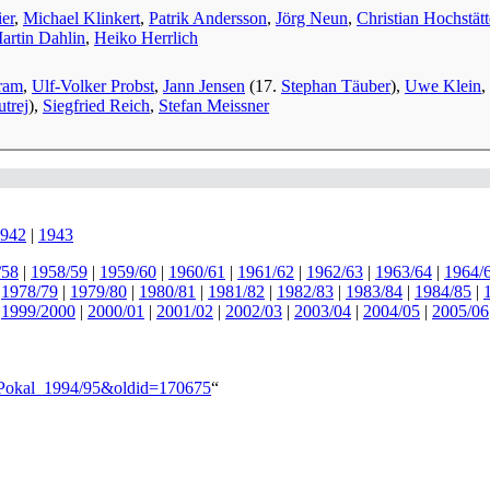
er
,
Michael Klinkert
,
Patrik Andersson
,
Jörg Neun
,
Christian Hochstätt
artin Dahlin
,
Heiko Herrlich
ram
,
Ulf-Volker Probst
,
Jann Jensen
(17.
Stephan Täuber
),
Uwe Klein
,
trej
),
Siegfried Reich
,
Stefan Meissner
942
|
1943
/58
|
1958/59
|
1959/60
|
1960/61
|
1961/62
|
1962/63
|
1963/64
|
1964/
|
1978/79
|
1979/80
|
1980/81
|
1981/82
|
1982/83
|
1983/84
|
1984/85
|
|
1999/2000
|
2000/01
|
2001/02
|
2002/03
|
2003/04
|
2004/05
|
2005/06
B-Pokal_1994/95&oldid=170675
“