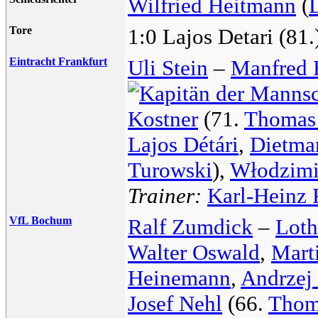
Wilfried Heitmann
(
Tore
1:0 Lajos Detari (81.
Eintracht Frankfurt
Uli Stein
–
Manfred 
Kostner
(71.
Thomas
Lajos Détári
,
Dietma
Turowski
),
Włodzimi
Trainer:
Karl-Heinz
VfL Bochum
Ralf Zumdick
–
Loth
Walter Oswald
,
Mart
Heinemann
,
Andrzej
Josef Nehl
(66.
Thom