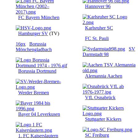
Hannover 96
FC Bayern München
Karlsruher SC
Hamburger SV
(TV)
FC St. Pauli
16px
Borussia
SV
Mönchengladbach
Darmstadt 98
Borussia Dortmund
Alemannia Aachen
Werder Bremen
VfL Osnabrück
Bayer 04 Leverkusen
Stuttgarter Kickers
SC Freiburg
1. FC Kaiserslautern