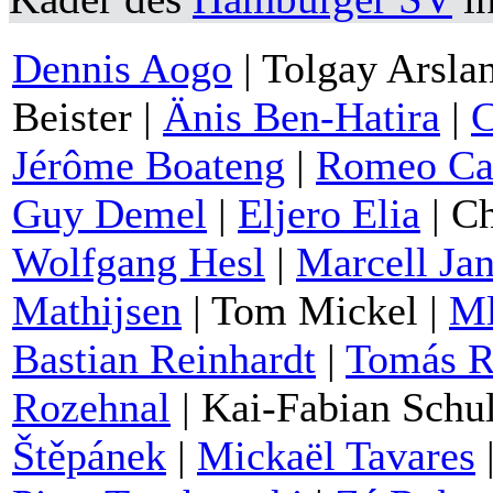
Dennis Aogo
| Tolgay Arsla
Beister |
Änis Ben-Hatira
|
C
Jérôme Boateng
|
Romeo Ca
Guy Demel
|
Eljero Elia
| Ch
Wolfgang Hesl
|
Marcell Ja
Mathijsen
| Tom Mickel |
Ml
Bastian Reinhardt
|
Tomás R
Rozehnal
| Kai-Fabian Schul
Štěpánek
|
Mickaël Tavares