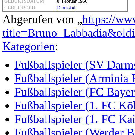
GEBURTSDATUM
8. Februar 1966
GEBURTSORT
Darmstadt
Abgerufen von „
https://ww
title=Bruno_Labbadia&old
Kategorien
:
Fußballspieler (SV Darms
Fußballspieler (Arminia B
Fußballspieler (FC Baye
Fußballspieler (1. FC Kö
Fußballspieler (1. FC Kai
Fußballspieler (Werder 