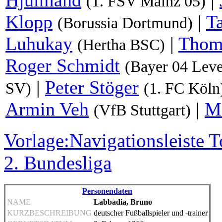
(1. FSV Mainz 05)
Klopp
|
T
(Borussia Dortmund)
Luhukay
|
Thom
(Hertha BSC)
Roger Schmidt
(Bayer 04 Lev
|
Peter Stöger
SV)
(1. FC Köln
Armin Veh
|
Ma
(VfB Stuttgart)
Vorlage:Navigationsleiste 
2. Bundesliga
Personendaten
NAME
Labbadia, Bruno
KURZBESCHREIBUNG
deutscher Fußballspieler und -trainer