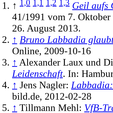
1,0
1,1
1,2
1,3
↑
Geil aufs
41/1991 vom 7. Oktober 
26. August 2013.
↑
Bruno Labbadia glaubt 
Online, 2009-10-16
↑
Alexander Laux und Di
Leidenschaft
. In: Hambu
↑
Jens Nagler:
Labbadia:
bild.de, 2012-02-28
↑
Tillmann Mehl:
VfB-Tr