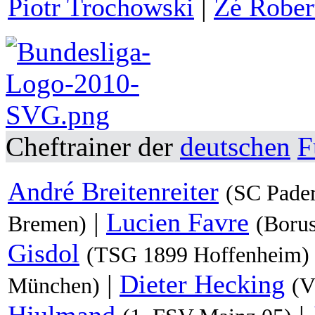
Piotr Trochowski
|
Zé Rober
Cheftrainer der
deutschen
F
André Breitenreiter
(SC Pade
|
Lucien Favre
Bremen)
(Boru
Gisdol
(TSG 1899 Hoffenheim)
|
Dieter Hecking
München)
(V
Hjulmand
|