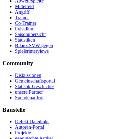
Abwehrspieler
Mittelfeld
Angriff
Trainer
Co-Trainer
Präsidium
Saisonübersicht
Statistiken
Bilanz SVW gegen
Spielerinterviews
Community
Diskussionen
Gemeinschaftsportal
Statistik-Geschichte
unsere Partner
Spendenaufruf
Baustelle
Defekt Dateilinks
Autoren-Portal
Projekte
gewünschte Artikel