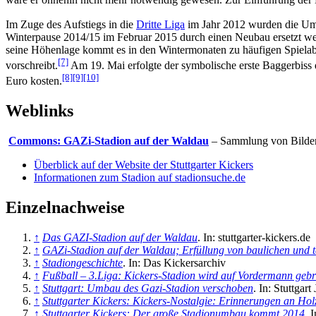
wäre er ohnehin nicht mehr notwendig gewesen. Zur Einführung der Dr
Im Zuge des Aufstiegs in die
Dritte Liga
im Jahr 2012 wurden die Umba
Winterpause 2014/15 im Februar 2015 durch einen Neubau ersetzt wer
seine Höhenlage kommt es in den Wintermonaten zu häufigen Spielabs
[7]
vorschreibt.
Am 19. Mai erfolgte der symbolische erste Baggerbiss 
[8]
[9]
[10]
Euro kosten.
Weblinks
Commons: GAZi-Stadion auf der Waldau
– Sammlung von Bilder
Überblick auf der Website der Stuttgarter Kickers
Informationen zum Stadion auf stadionsuche.de
Einzelnachweise
↑
Das GAZI-Stadion auf der Waldau
. In: stuttgarter-kickers.de
↑
GAZi-Stadion auf der Waldau; Erfüllung von baulichen und t
↑
Stadiongeschichte
. In: Das Kickersarchiv
↑
Fußball – 3.Liga: Kickers-Stadion wird auf Vordermann geb
↑
Stuttgart: Umbau des Gazi-Stadion verschoben
. In: Stuttgar
↑
Stuttgarter Kickers: Kickers-Nostalgie: Erinnerungen an Hol
↑
Stuttgarter Kickers: Der große Stadionumbau kommt 2014
. 