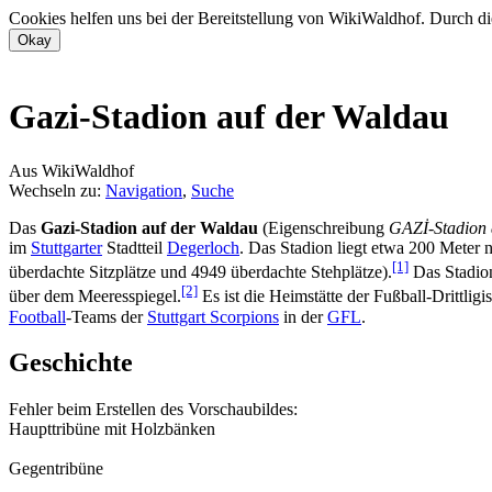
Cookies helfen uns bei der Bereitstellung von WikiWaldhof. Durch di
Gazi-Stadion auf der Waldau
Aus WikiWaldhof
Wechseln zu:
Navigation
,
Suche
Das
Gazi-Stadion auf der Waldau
(Eigenschreibung
GAZİ-Stadion 
im
Stuttgarter
Stadtteil
Degerloch
. Das Stadion liegt etwa 200 Meter
[1]
überdachte Sitzplätze und 4949 überdachte Stehplätze).
Das Stadion
[2]
über dem Meeresspiegel.
Es ist die Heimstätte der Fußball-Drittligi
Football
-Teams der
Stuttgart Scorpions
in der
GFL
.
Geschichte
Fehler beim Erstellen des Vorschaubildes:
Haupttribüne mit Holzbänken
Gegentribüne