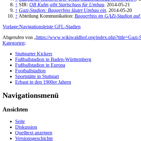
↑
SIR:
OB Kuhn gibt Startschuss für Umbau
. 2014-05-21
↑
Gazi-Stadion: Baggerbiss läutet Umbau ein
. 2014-05-20
↑
Abteilung Kommunikation:
Baggerbiss im GAZi-Stadion auf 
Vorlage:Navigationsleiste GFL-Stadien
Abgerufen von „
https://www.wikiwaldhof.org/index.php?title=Gaz
Kategorien
:
Stuttgarter Kickers
Fußballstadion in Baden-Württemberg
Fußballstadion in Europa
Footballstadion
Sportstätte in Stuttgart
Erbaut in den 1900er Jahren
Navigationsmenü
Ansichten
Seite
Diskussion
Quelltext anzeigen
Versionsgeschichte