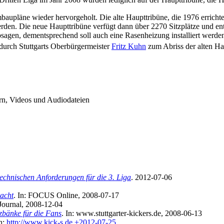
itten Liga im Jahr 2008 wurden lediglich auf der Haupttribüne, die Ho
upläne wieder hervorgeholt. Die alte Haupttribüne, die 1976 erricht
den. Die neue Haupttribüne verfügt dann über 2270 Sitzplätze und ent
agen, dementsprechend soll auch eine Rasenheizung installiert werden
durch Stuttgarts Oberbürgermeister
Fritz Kuhn
zum Abriss der alten Ha
n, Videos und Audiodateien
echnischen Anforderungen für die 3. Liga
. 2012-07-06
racht
. In: FOCUS Online, 2008-07-17
t Journal, 2008-12-04
zbänke für die Fans
. In: www.stuttgarter-kickers.de, 2008-06-13
In:
http://www.kick-s.de,+2012-07-25