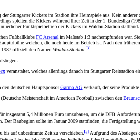
g der Stuttgarter Kickers im Stadion ihre Heimspiele aus. Kein anderer 
rdings spielten die Kickers während ihrer Zeit in der 1. Bundesliga (19
tinuierlicher Punktspielbetrieb der Kickers im Waldau-Stadion stattfand.
schen Fußballklubs
FC Arsenal
im Maßstab 1:3 nachempfunden war. Sie
aupttribüne weichen, die noch heute im Betrieb ist. Nach den früheren
[3]
n 1987 offiziell den Namen
Waldau-Stadion
.
ufstiegen.
pen
veranstaltet, welches allerdings danach im Stuttgarter Reitstadion e
an den deutschen Hauptsponsor
Garmo AG
verkauft, der seine Produk
(Deutsche Meisterschaft im American Football) zwischen den
Braunsc
 für insgesamt 5,4 Millionen Euro umzubauen, um die DFB-Anforderungen
. Der Baubeginn sollte im Januar 2009 stattfinden, die Fertigstellung w
[5]
 bis auf unbestimmte Zeit zu verschieben.
Aufgrund des Abstieges de