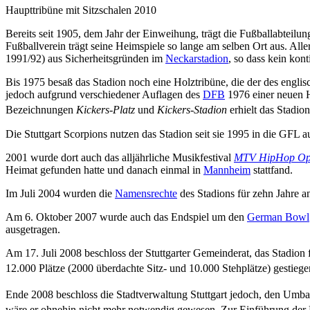
Haupttribüne mit Sitzschalen 2010
Bereits seit 1905, dem Jahr der Einweihung, trägt die Fußballabteilun
Fußballverein trägt seine Heimspiele so lange am selben Ort aus. Alle
1991/92) aus Sicherheitsgründen im
Neckarstadion
, so dass kein kon
Bis 1975 besaß das Stadion noch eine Holztribüne, die der des engli
jedoch aufgrund verschiedener Auflagen des
DFB
1976 einer neuen H
Bezeichnungen
Kickers-Platz
und
Kickers-Stadion
erhielt das Stadio
Die Stuttgart Scorpions nutzen das Stadion seit sie 1995 in die GFL a
2001 wurde dort auch das alljährliche Musikfestival
MTV HipHop O
Heimat gefunden hatte und danach einmal in
Mannheim
stattfand.
Im Juli 2004 wurden die
Namensrechte
des Stadions für zehn Jahre 
Am 6. Oktober 2007 wurde auch das Endspiel um den
German Bowl
ausgetragen.
Am 17. Juli 2008 beschloss der Stuttgarter Gemeinderat, das Stadion
12.000 Plätze (2000 überdachte Sitz- und 10.000 Stehplätze) gestiegen
Ende 2008 beschloss die Stadtverwaltung Stuttgart jedoch, den Umbau