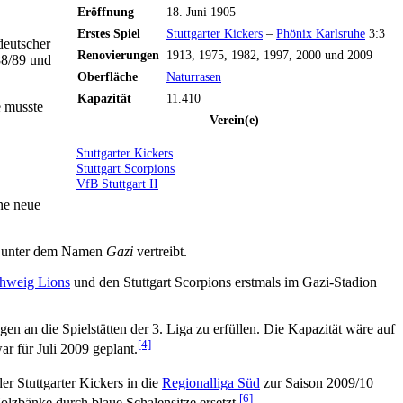
Eröffnung
18. Juni 1905
Erstes Spiel
Stuttgarter Kickers
–
Phönix Karlsruhe
3:3
deutscher
Renovierungen
1913, 1975, 1982, 1997, 2000 und 2009
88/89 und
Oberfläche
Naturrasen
Kapazität
11.410
 musste
Verein(e)
Stuttgarter Kickers
Stuttgart Scorpions
VfB Stuttgart II
ine neue
te unter dem Namen
Gazi
vertreibt.
hweig Lions
und den Stuttgart Scorpions erstmals im Gazi-Stadion
 an die Spielstätten der 3. Liga zu erfüllen. Die Kapazität wäre auf
[4]
ar für Juli 2009 geplant.
r Stuttgarter Kickers in die
Regionalliga Süd
zur Saison 2009/10
[6]