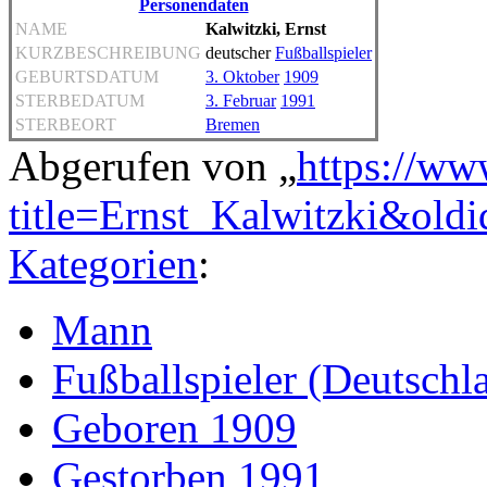
Personendaten
NAME
Kalwitzki, Ernst
KURZBESCHREIBUNG
deutscher
Fußballspieler
GEBURTSDATUM
3. Oktober
1909
STERBEDATUM
3. Februar
1991
STERBEORT
Bremen
Abgerufen von „
https://ww
title=Ernst_Kalwitzki&old
Kategorien
:
Mann
Fußballspieler (Deutschl
Geboren 1909
Gestorben 1991