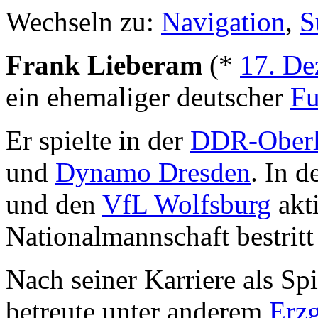
Wechseln zu:
Navigation
,
S
Frank Lieberam
(*
17. De
ein ehemaliger deutscher
Fu
Er spielte in der
DDR-Oberl
und
Dynamo Dresden
. In 
und den
VfL Wolfsburg
akt
Nationalmannschaft bestritt
Nach seiner Karriere als Sp
betreute unter anderem
Erz