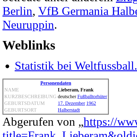
Berlin
,
VfB Germania Halbe
Neuruppin
.
Weblinks
Statistik bei Weltfussball
Personendaten
NAME
Lieberam, Frank
KURZBESCHREIBUNG
deutscher
Fußballtorhüter
GEBURTSDATUM
17. Dezember
1962
GEBURTSORT
Halberstadt
Abgerufen von „
https://ww
title=Frank_Lieberam&old