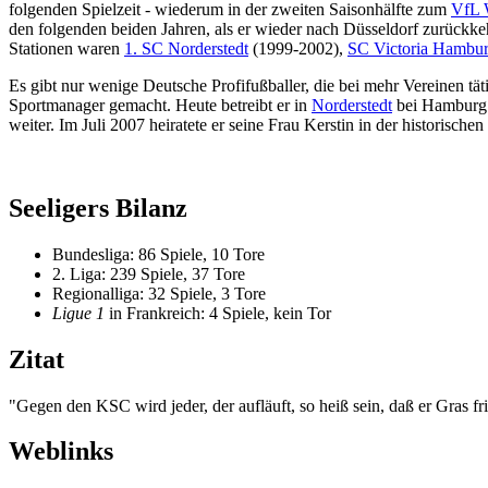
folgenden Spielzeit - wiederum in der zweiten Saisonhälfte zum
VfL 
den folgenden beiden Jahren, als er wieder nach Düsseldorf zurückkeh
Stationen waren
1. SC Norderstedt
(1999-2002),
SC Victoria Hambu
Es gibt nur wenige Deutsche Profifußballer, die bei mehr Vereinen tä
Sportmanager gemacht. Heute betreibt er in
Norderstedt
bei Hamburg e
weiter. Im Juli 2007 heiratete er seine Frau Kerstin in der historischen
Seeligers Bilanz
Bundesliga: 86 Spiele, 10 Tore
2. Liga: 239 Spiele, 37 Tore
Regionalliga: 32 Spiele, 3 Tore
Ligue 1
in Frankreich: 4 Spiele, kein Tor
Zitat
"Gegen den KSC wird jeder, der aufläuft, so heiß sein, daß er Gras fr
Weblinks