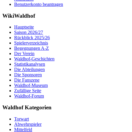
Benutzerkonto beantragen
WikiWaldhof
Hauptseite
Saison 2026/27
Rückblick 2025/26
Spielerverzeichnis
Begegnungen A-Z
Der Verein
Waldhof-Geschichten
Statistikanalysen
Die Abteilungen
Die Sponsoren
Die Fanszene
Waldhof-Museum
Zufällige Seite
Waldhof-Forum
Waldhof Kategorien
Torwart
Abwehrspieler
Mittelfeld