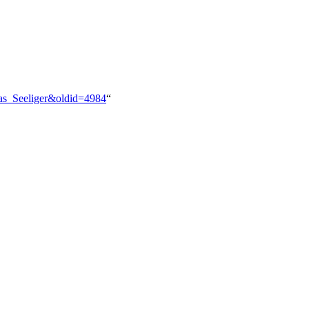
mas_Seeliger&oldid=4984
“