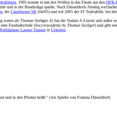
Wolfsburg
. 1995 konnte er mit den Wölfen in das Finale um den
DFB-P
rte und in der Bundesliga spielte. Nach Düsseldorfs Abstieg wechselte
rg
, der
Lüneburger SK
(04/05) und seit 2005 der
SV Todesfelde
, bei de
tig waren als Thomas Seeliger. Er hat die Trainer A-Lizenz und außer 
ine Fussballschule (
Socceracademy by Thomas Seeliger
) und gibt s
Parklanlage Langes Tannen
in
Uetersen
.
isst und in den Pfosten beißt." (Als Spieler von Fortuna Düsseldorf)