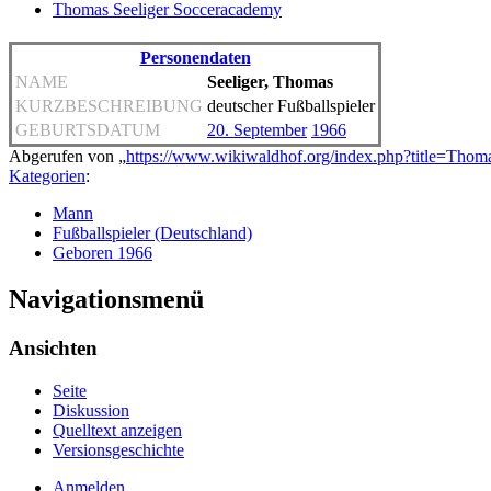
Thomas Seeliger Socceracademy
Personendaten
NAME
Seeliger, Thomas
KURZBESCHREIBUNG
deutscher Fußballspieler
GEBURTSDATUM
20. September
1966
Abgerufen von „
https://www.wikiwaldhof.org/index.php?title=Tho
Kategorien
:
Mann
Fußballspieler (Deutschland)
Geboren 1966
Navigationsmenü
Ansichten
Seite
Diskussion
Quelltext anzeigen
Versionsgeschichte
Anmelden