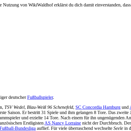
e Nutzung von WikiWaldhof erklärst du dich damit einverstanden, dass
liger deutscher
Fußballspieler
.
nn,
TSV Wedel
,
Blau-Weiß 96 Schenefeld
,
SC Concordia Hamburg
und
 erste Saison. Er bestritt 31 Spiele und ihm gelangen 8 Tore. Das zweite 
mspieler und erzielte 14 Tore. Nach einem für ihn ungenügenden Angeb
anzösischen Erstligisten
AS Nancy Lorraine
nicht der Durchbruch. De
Fußball-Bundesliga
auflief. Für viele überraschend wechselte
Seele
in d