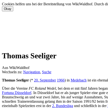
Cookies helfen uns bei der Bereitstellung von WikiWaldhof. Durch di
Thomas Seeliger
Aus WikiWaldhof
Wechseln zu:
Navigation
,
Suche
Thomas Seeliger
(*
20. September
1966
) in
Medebach
ist ein ehema
Über die Vereine
FC Roland Wedel
, bei dem er mit fünf Jahren bega
Fortuna Düsseldorf
. In Düsseldorf hat er als junger Spieler eine gute
Braunschweig an und war zwei Jahre, bis auf wenige Ausnahmen, Stam
schnellen Trainerentlassung gelang ihm in der Saison 1991/92 beim fr
eineinhalb Spielzeiten erst in der
2. Bundesliga
und schließlich in der