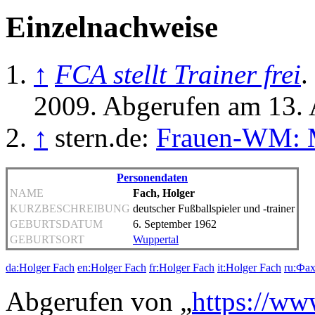
Einzelnachweise
↑
FCA stellt Trainer frei
.
2009. Abgerufen am 13. 
↑
stern.de:
Frauen-WM: M
Personendaten
NAME
Fach, Holger
KURZBESCHREIBUNG
deutscher Fußballspieler und -trainer
GEBURTSDATUM
6. September 1962
GEBURTSORT
Wuppertal
da:Holger Fach
en:Holger Fach
fr:Holger Fach
it:Holger Fach
ru:Фах
Abgerufen von „
https://ww