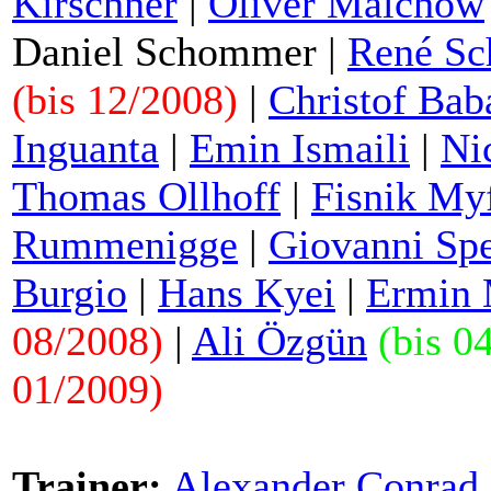
Kirschner
|
Oliver Malchow
Daniel Schommer
|
René Sc
(bis 12/2008)
|
Christof Bab
Inguanta
|
Emin Ismaili
|
Nic
Thomas Ollhoff
|
Fisnik Myf
Rummenigge
|
Giovanni Sp
Burgio
|
Hans Kyei
|
Ermin 
08/2008)
|
Ali Özgün
(bis 0
01/2009)
Trainer:
Alexander Conrad