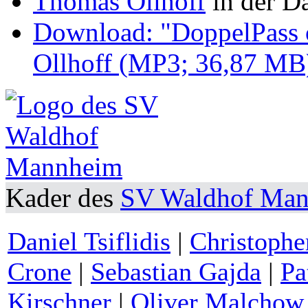
Thomas Ollhoff
in der D
Download: "DoppelPass o
Ollhoff (MP3; 36,87 MB
Kader des
SV Waldhof Ma
Daniel Tsiflidis
|
Christophe
Crone
|
Sebastian Gajda
|
Pa
Kirschner
|
Oliver Malchow