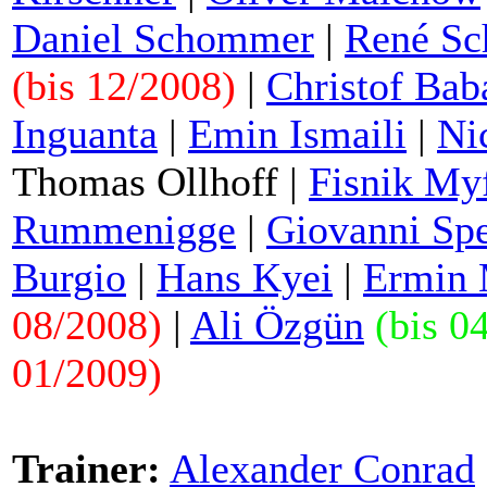
Daniel Schommer
|
René Sc
(bis 12/2008)
|
Christof Bab
Inguanta
|
Emin Ismaili
|
Nic
Thomas Ollhoff
|
Fisnik Myf
Rummenigge
|
Giovanni Sp
Burgio
|
Hans Kyei
|
Ermin 
08/2008)
|
Ali Özgün
(bis 0
01/2009)
Trainer:
Alexander Conrad