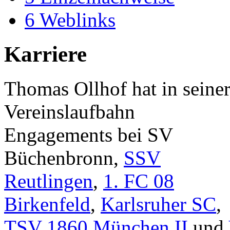
6
Weblinks
Karriere
Thomas Ollhof hat in seine
Vereinslaufbahn
Engagements bei SV
Büchenbronn,
SSV
Reutlingen
,
1. FC 08
Birkenfeld
,
Karlsruher SC
,
TSV 1860 München II
und