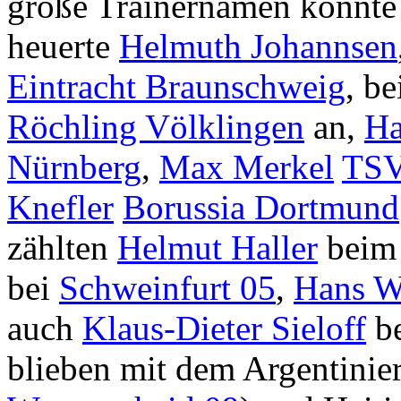
große Trainernamen konnte 
heuerte
Helmuth Johannsen
Eintracht Braunschweig
, b
Röchling Völklingen
an,
Ha
Nürnberg
,
Max Merkel
TSV
Knefler
Borussia Dortmund
zählten
Helmut Haller
bei
bei
Schweinfurt 05
,
Hans W
auch
Klaus-Dieter Sieloff
b
blieben mit dem Argentinie