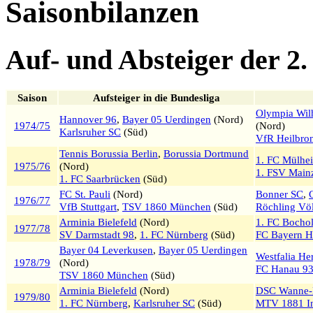
Saisonbilanzen
Auf- und Absteiger der 2.
Saison
Aufsteiger in die Bundesliga
Olympia Wil
Hannover 96
,
Bayer 05 Uerdingen
(Nord)
1974/75
(Nord)
Karlsruher SC
(Süd)
VfR Heilbro
Tennis Borussia Berlin
,
Borussia Dortmund
1. FC Mülhe
1975/76
(Nord)
1. FSV Main
1. FC Saarbrücken
(Süd)
FC St. Pauli
(Nord)
Bonner SC
,
1976/77
VfB Stuttgart
,
TSV 1860 München
(Süd)
Röchling Vö
Arminia Bielefeld
(Nord)
1. FC Bochol
1977/78
SV Darmstadt 98
,
1. FC Nürnberg
(Süd)
FC Bayern H
Bayer 04 Leverkusen
,
Bayer 05 Uerdingen
Westfalia He
1978/79
(Nord)
FC Hanau 9
TSV 1860 München
(Süd)
Arminia Bielefeld
(Nord)
DSC Wanne-
1979/80
1. FC Nürnberg
,
Karlsruher SC
(Süd)
MTV 1881 In