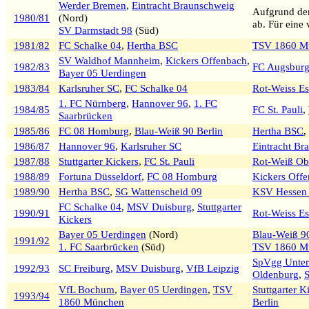
Werder Bremen
,
Eintracht Braunschweig
Aufgrund de
1980/81
(Nord)
ab. Für eine 
SV Darmstadt 98
(Süd)
1981/82
FC Schalke 04
,
Hertha BSC
TSV 1860 M
SV Waldhof Mannheim
,
Kickers Offenbach
,
1982/83
FC Augsbur
Bayer 05 Uerdingen
1983/84
Karlsruher SC
,
FC Schalke 04
Rot-Weiss E
1. FC Nürnberg
,
Hannover 96
,
1. FC
1984/85
FC St. Pauli
,
Saarbrücken
1985/86
FC 08 Homburg
,
Blau-Weiß 90 Berlin
Hertha BSC
,
1986/87
Hannover 96
,
Karlsruher SC
Eintracht Br
1987/88
Stuttgarter Kickers
,
FC St. Pauli
Rot-Weiß Ob
1988/89
Fortuna Düsseldorf
,
FC 08 Homburg
Kickers Off
1989/90
Hertha BSC
,
SG Wattenscheid 09
KSV Hessen 
FC Schalke 04
,
MSV Duisburg
,
Stuttgarter
1990/91
Rot-Weiss E
Kickers
Bayer 05 Uerdingen
(Nord)
Blau-Weiß 90
1991/92
1. FC Saarbrücken
(Süd)
TSV 1860 M
SpVgg Unter
1992/93
SC Freiburg
,
MSV Duisburg
,
VfB Leipzig
Oldenburg
,
VfL Bochum
,
Bayer 05 Uerdingen
,
TSV
Stuttgarter K
1993/94
1860 München
Berlin