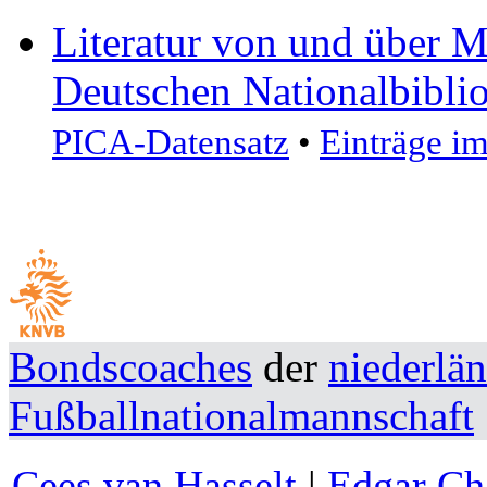
Literatur von und über 
Deutschen Nationalbibli
PICA-Datensatz
•
Einträge i
Bondscoaches
der
niederlä
Fußballnationalmannschaft
Cees van Hasselt
|
Edgar Ch