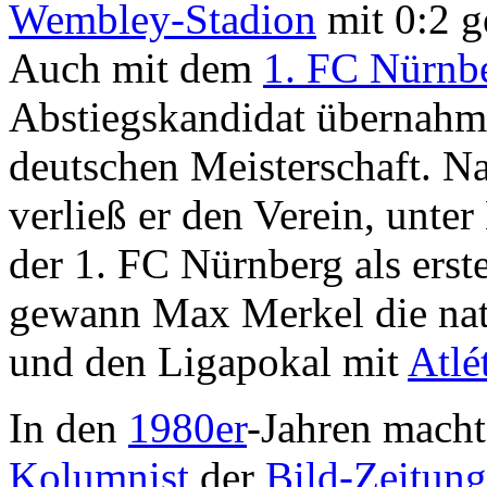
Wembley-Stadion
mit 0:2 
Auch mit dem
1. FC Nürnb
Abstiegskandidat übernahm
deutschen Meisterschaft. Na
verließ er den Verein, unte
der 1. FC Nürnberg als erst
gewann Max Merkel die nati
und den Ligapokal mit
Atlé
In den
1980er
-Jahren macht
Kolumnist
der
Bild-Zeitung