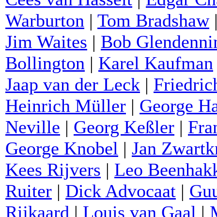
Warburton
|
Tom Bradshaw
Jim Waites
|
Bob Glendenni
Bollington
|
Karel Kaufman
Jaap van der Leck
|
Friedri
Heinrich Müller
|
George H
Neville
|
Georg Keßler
|
Fra
George Knobel
|
Jan Zwartk
Kees Rijvers
|
Leo Beenhak
Ruiter
|
Dick Advocaat
|
Guu
Rijkaard
|
Louis van Gaal
|