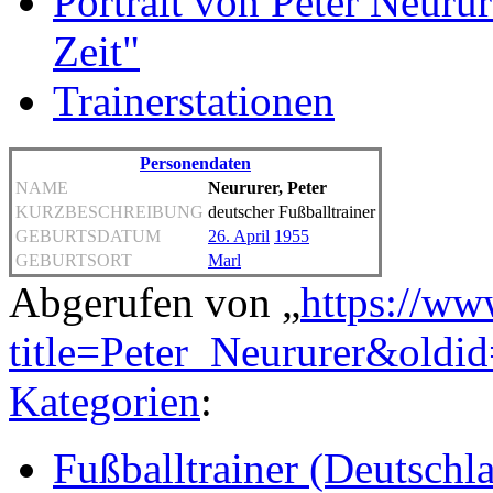
Portrait von Peter Neuru
Zeit"
Trainerstationen
Personendaten
NAME
Neururer, Peter
KURZBESCHREIBUNG
deutscher Fußballtrainer
GEBURTSDATUM
26. April
1955
GEBURTSORT
Marl
Abgerufen von „
https://ww
title=Peter_Neururer&oldi
Kategorien
:
Fußballtrainer (Deutschl