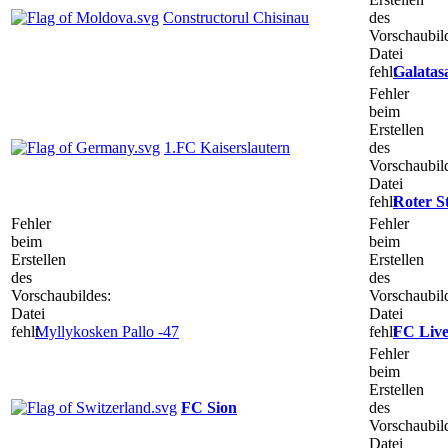
Constructorul Chisinau
des
Vorschaubil
Datei
fehlt
Galatas
Fehler
beim
Erstellen
1.FC Kaiserslautern
des
Vorschaubil
Datei
fehlt
Roter S
Fehler
Fehler
beim
beim
Erstellen
Erstellen
des
des
Vorschaubildes:
Vorschaubil
Datei
Datei
fehlt
Myllykosken Pallo -47
fehlt
FC Live
Fehler
beim
Erstellen
FC Sion
des
Vorschaubil
Datei