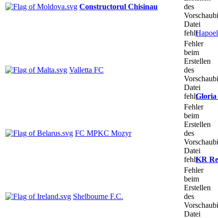
Constructorul Chisinau
des
Vorschaubi
Datei
fehlt
Hapoel
Fehler
beim
Erstellen
Valletta FC
des
Vorschaubi
Datei
fehlt
Gloria 
Fehler
beim
Erstellen
FC MPKC Mozyr
des
Vorschaubi
Datei
fehlt
KR Re
Fehler
beim
Erstellen
Shelbourne F.C.
des
Vorschaubi
Datei