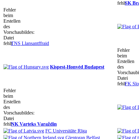
fehlt
SK Br
Fehler
beim
Erstellen
des
Vorschaubildes:
Datei
fehlt
TNS Llansantffraid
Fehler
beim
Erstellen
Kispest-Honvéd Budapest
des
Vorschaubi
Datei
fehlt
FK Slo
Fehler
beim
Erstellen
des
Vorschaubildes:
Datei
fehlt
NK Varteks Varaždin
FC Universitāte Rīga
Glentoran Belfast