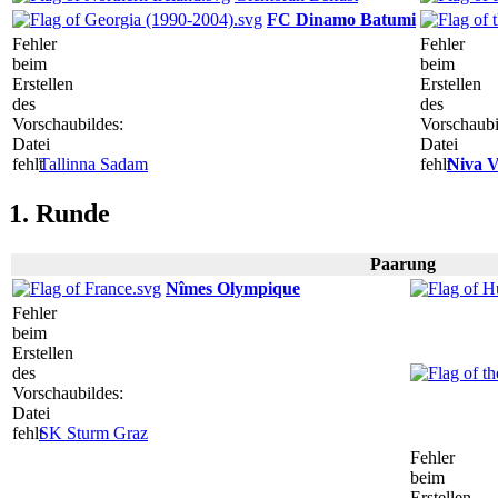
FC Dinamo Batumi
Fehler
Fehler
beim
beim
Erstellen
Erstellen
des
des
Vorschaubildes:
Vorschaubi
Datei
Datei
fehlt
Tallinna Sadam
fehlt
Niva V
1. Runde
Paarung
Nîmes Olympique
Fehler
beim
Erstellen
des
Vorschaubildes:
Datei
fehlt
SK Sturm Graz
Fehler
beim
Erstellen