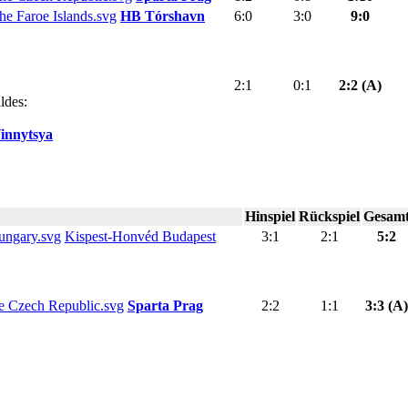
HB Tórshavn
6:0
3:0
9:0
2:1
0:1
2:2 (A)
ldes:
innytsya
Hinspiel
Rückspiel
Gesam
Kispest-Honvéd Budapest
3:1
2:1
5:2
Sparta Prag
2:2
1:1
3:3 (A)