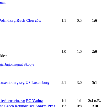
ann
Ruch Chorzów
1:1
0:5
1:6
1:0
1:0
2:0
ldes:
ga Jugomagnat Skopje
US Luxemburg
2:1
3:0
5:1
FC Vaduz
1:1
1:1
2:4 n.E.
Sparta Prag
1:2
0:8
1:10