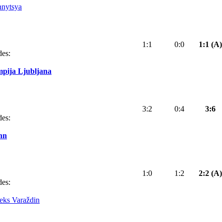
nnytsya
1:1
0:0
1:1 (A)
des:
pija Ljubljana
3:2
0:4
3:6
des:
nn
1:0
1:2
2:2 (A)
des:
eks Varaždin