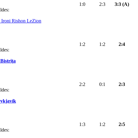
1:0
2:3
3:3 (A)
ldes:
 Ironi Rishon LeZion
1:2
1:2
2:4
ldes:
Bistriţa
2:2
0:1
2:3
ldes:
ykjavík
1:3
1:2
2:5
ldes: