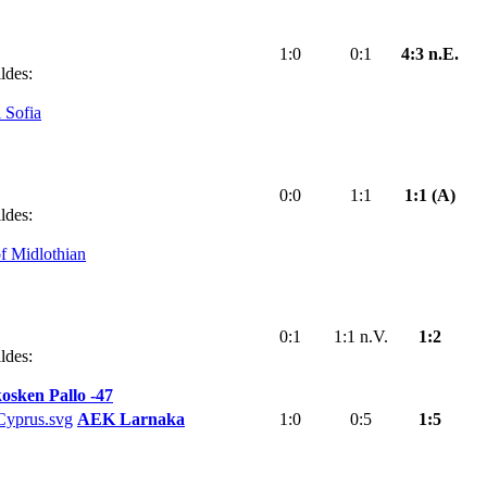
1:0
0:1
4:3 n.E.
ldes:
 Sofia
0:0
1:1
1:1 (A)
ldes:
of Midlothian
0:1
1:1 n.V.
1:2
ldes:
osken Pallo -47
AEK Larnaka
1:0
0:5
1:5