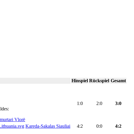
Hinspiel
Rückspiel
Gesamt
1:0
2:0
3:0
ldes:
murtari Vlorë
Kareda-Sakalas Siauliai
4:2
0:0
4:2