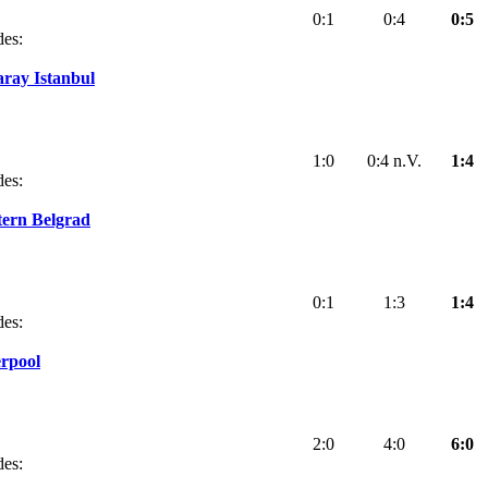
0:1
0:4
0:5
des:
aray Istanbul
1:0
0:4 n.V.
1:4
des:
tern Belgrad
0:1
1:3
1:4
des:
rpool
2:0
4:0
6:0
des: