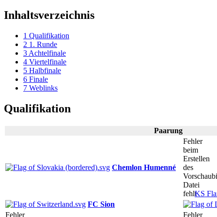
Inhaltsverzeichnis
1
Qualifikation
2
1. Runde
3
Achtelfinale
4
Viertelfinale
5
Halbfinale
6
Finale
7
Weblinks
Qualifikation
Paarung
Fehler
beim
Erstellen
Chemlon Humenné
des
Vorschaubi
Datei
fehlt
KS Fla
FC Sion
Fehler
Fehler