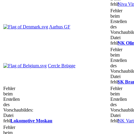
fehlt
Niva Vi
Fehler
beim
Erstellen
Aarhus GF
des
Vorschaubil
Datei
fehlt
NK Olim
Fehler
beim
Erstellen
Cercle Brügge
des
Vorschaubil
Datei
fehlt
SK Bra
Fehler
Fehler
beim
beim
Erstellen
Erstellen
des
des
Vorschaubildes:
Vorschaubil
Datei
Datei
fehlt
Lokomotive Moskau
fehlt
NK Vart
Fehler
beim