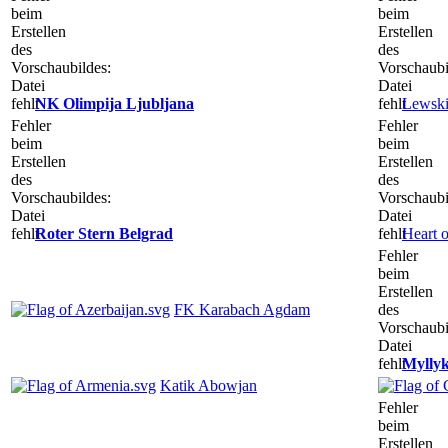
beim
beim
Erstellen
Erstellen
des
des
Vorschaubildes:
Vorschaubi
Datei
Datei
fehlt
NK Olimpija Ljubljana
fehlt
Lewski
Fehler
Fehler
beim
beim
Erstellen
Erstellen
des
des
Vorschaubildes:
Vorschaubi
Datei
Datei
fehlt
Roter Stern Belgrad
fehlt
Heart 
Fehler
beim
Erstellen
FK Karabach Agdam
des
Vorschaubi
Datei
fehlt
Myllyk
Katik Abowjan
Fehler
beim
Erstellen