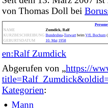
von Thomas Doll bei
Borus
Persone
NAME
Zumdick, Ralf
KURZBESCHREIBUNG
Bundesliga
-
Torwart
beim
VfL Bochum
(
GEBURTSDATUM
10. Mai
1958
en:Ralf Zumdick
Abgerufen von „
https://ww
title=Ralf_Zumdick&oldid
Kategorien
:
Mann