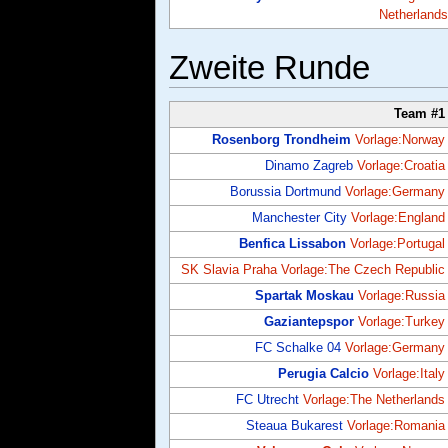
Netherlands
Zweite Runde
Team #1
Rosenborg Trondheim
Vorlage:Norway
Dinamo Zagreb
Vorlage:Croatia
Borussia Dortmund
Vorlage:Germany
Manchester City
Vorlage:England
Benfica Lissabon
Vorlage:Portugal
SK Slavia Praha
Vorlage:The Czech Republic
Spartak Moskau
Vorlage:Russia
Gaziantepspor
Vorlage:Turkey
FC Schalke 04
Vorlage:Germany
Perugia Calcio
Vorlage:Italy
FC Utrecht
Vorlage:The Netherlands
Steaua Bukarest
Vorlage:Romania