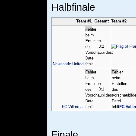
Halbfinale
Team #1
Gesamt
Team #2
Fehler
beim
Erstellen
0:2
des
Vorschaubildes:
Datei
Newcastle United
fehlt
Fehler
Fehler
beim
beim
Erstellen
Erstellen
0:1
des
des
Vorschaubildes:
Vorschaubilde
Datei
Datei
FC Villarreal
fehlt
fehlt
FC Valen
Finale