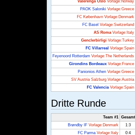
Valerenga Oslo
Vorlage:Norway
PAOK Saloniki
Vorlage:Greece
FC København
Vorlage:Denmark
FC Basel
Vorlage:Switzerland
AS Roma
Vorlage:Italy
Genclerbirligi
Vorlage:Turkey
FC Villarreal
Vorlage:Spain
Feyenoord Rotterdam
Vorlage:The Netherlands
Girondins Bordeaux
Vorlage:France
Panionios Athen
Vorlage:Greece
SV Austria Salzburg
Vorlage:Austria
FC Valencia
Vorlage:Spain
Dritte Runde
Team #1
Gesam
Brøndby IF
Vorlage:Denmark
1:3
FC Parma
Vorlage:Italy
0:4