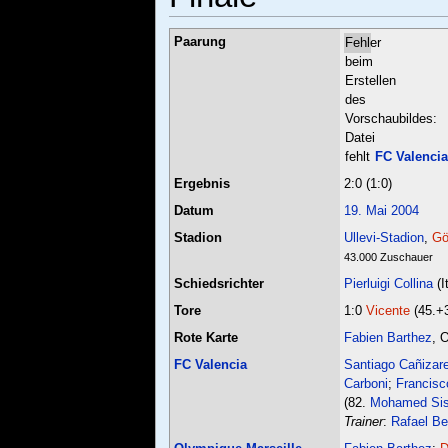
Paarung
Fehler
beim
Erstellen
des
Vorschaubildes:
Datei
fehlt
FC Valenci
Ergebnis
2:0 (1:0)
Datum
19. Mai
2004
Stadion
Ullevi-Stadion
,
Gö
43.000 Zuschauer
Schiedsrichter
Pierluigi Collina
(I
Tore
1:0
Vicente
(45.+3
Rote Karte
Fabien Barthez
, 
FC Valencia
Santiago Cañizar
Carboni
;
Francisc
(82.
Mohamed Si
Trainer
:
Rafael Be