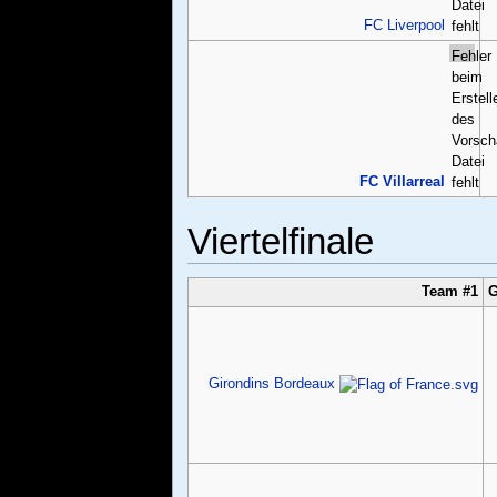
Datei
FC Liverpool
fehlt
Fehler
beim
Erstell
des
Vorsch
Datei
FC Villarreal
fehlt
Viertelfinale
Team #1
G
Girondins Bordeaux