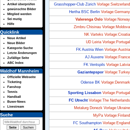
Artikel überprüfen
Grasshopper-Club Zürich
Vorlage:Switzerland
gewünschte Bilder
Hertha BSC Berlin
Vorlage:Germany
Mitglied werden
Sei mutig
Valerenga Oslo
Vorlage:Norway
Hilfe
Zimbru Chisinau
Vorlage:Moldova
Quicklink
NK Varteks
Vorlage:Croatia
Neue Artikel
UD Leiria
Vorlage:Portugal
Neue Bilder
Kategorie-Suche
FK Austria Wien
Vorlage:Austria
Letzte Änderungen
AJ Auxerre
Vorlage:France
Zufällige Seite
ABC Index
FK Ventspils
Vorlage:Latvia
Waldhof Mannheim
Gaziantepspor
Vorlage:Turkey
Offizielle Webseite
Ticketing
Odense BK
Vorlage:Denmark
Fanshop
Tennis
Sporting Lissabon
Vorlage:Portugal
Handball
FC Utrecht
Vorlage:The Netherlands
Buwe-News
Livestream
Metalurg Donezk
Vorlage:Ukraine
Suche
MyPa
Vorlage:Finland
FC Southampton
Vorlage:England