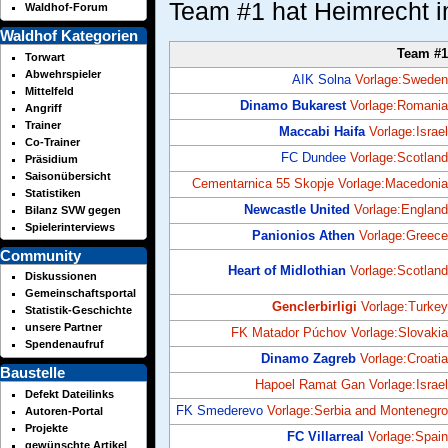
Team #1 hat Heimrecht i
Waldhof-Forum
Waldhof Kategorien
Team #1
Torwart
Abwehrspieler
AIK Solna
Vorlage:Sweden
Mittelfeld
Dinamo Bukarest
Vorlage:Romania
Angriff
Trainer
Maccabi Haifa
Vorlage:Israel
Co-Trainer
FC Dundee
Vorlage:Scotland
Präsidium
Saisonübersicht
Cementarnica 55 Skopje
Vorlage:Macedonia
Statistiken
Newcastle United
Vorlage:England
Bilanz SVW gegen
Spielerinterviews
Panionios Athen
Vorlage:Greece
Community
Heart of Midlothian
Vorlage:Scotland
Diskussionen
Gemeinschaftsportal
Genclerbirligi
Vorlage:Turkey
Statistik-Geschichte
unsere Partner
FK Matador Púchov
Vorlage:Slovakia
Spendenaufruf
Dinamo Zagreb
Vorlage:Croatia
Baustelle
Hapoel Ramat Gan
Vorlage:Israel
Defekt Dateilinks
FK Smederevo
Vorlage:Serbia and Montenegro
Autoren-Portal
Projekte
FC Villarreal
Vorlage:Spain
gewünschte Artikel