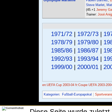
Olympique Marseille
Fabien Barthez
;
D
Steve Marlet
,
Mat
(45.+1
Jeremy G
Trainer
:
José Ani
1971/72
|
1972/73
|
19
1978/79
|
1979/80
|
19
1985/86
|
1986/87
|
19
1992/93
|
1993/94
|
19
1999/00
|
2000/01
|
20
en:UEFA Cup 2003-04
fr:Coupe UEFA 2003-200
Kategorien
:
Fußball-Europapokal
Sportverans
Diese Seite wurde zuletzt