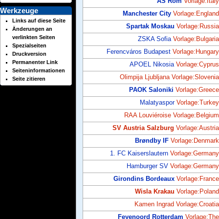
AS Rom
Vorlage:Italy
Werkzeuge
Manchester City
Vorlage:England
Links auf diese Seite
Spartak Moskau
Vorlage:Russia
Änderungen an
verlinkten Seiten
ZSKA Sofia
Vorlage:Bulgaria
Spezialseiten
Ferencváros Budapest
Vorlage:Hungary
Druckversion
Permanenter Link
APOEL Nikosia
Vorlage:Cyprus
Seiten­informationen
Olimpija Ljubljana
Vorlage:Slovenia
Seite zitieren
PAOK Saloniki
Vorlage:Greece
Malatyaspor
Vorlage:Turkey
RAA Louviéroise
Vorlage:Belgium
SV Austria Salzburg
Vorlage:Austria
Brøndby IF
Vorlage:Denmark
1. FC Kaiserslautern
Vorlage:Germany
Hamburger SV
Vorlage:Germany
Girondins Bordeaux
Vorlage:France
Wisla Krakau
Vorlage:Poland
Kamen Ingrad
Vorlage:Croatia
Feyenoord Rotterdam
Vorlage:The