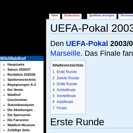
Seite
Diskussion
Quelltext anzeigen
Versions
UEFA-Pokal 200
Wechseln zu:
Navigation
,
Suche
Den
UEFA-Pokal
2003/0
Marseille
. Das Finale fa
WikiWaldhof
Hauptseite
Inhaltsverzeichnis
Saison 2026/27
1
Erste Runde
Rückblick 2025/26
2
Zweite Runde
Spielerverzeichnis
3
Dritte Runde
Begegnungen A-Z
4
Achtelfinale
Der Verein
Waldhof-
5
Viertelfinale
Geschichten
6
Halbfinale
Statistikanalysen
7
Finale
Die Abteilungen
Die Sponsoren
Erste Runde
Die Fanszene
Waldhof-Museum
Zufällige Seite