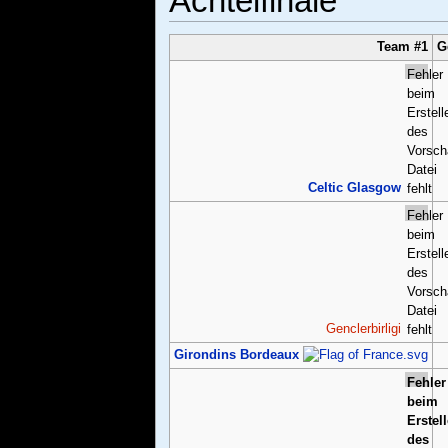
Achtelfinale
Team #1
G
Fehler
beim
Erstell
des
Vorsch
Datei
Celtic Glasgow
fehlt
Fehler
beim
Erstell
des
Vorsch
Datei
Genclerbirligi
fehlt
Girondins Bordeaux
Fehler
beim
Erstel
des