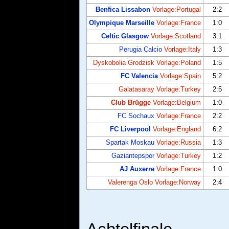
Benfica Lissabon
Vorlage:Portugal
2:2
Olympique Marseille
Vorlage:France
1:0
Celtic Glasgow
Vorlage:Scotland
3:1
Perugia Calcio
Vorlage:Italy
1:3
Dyskobolia Grodzisk
Vorlage:Poland
1:5
FC Valencia
Vorlage:Spain
5:2
Galatasaray
Vorlage:Turkey
2:5
Club Brügge
Vorlage:Belgium
1:0
FC Sochaux
Vorlage:France
2:2
FC Liverpool
Vorlage:England
6:2
Spartak Moskau
Vorlage:Russia
1:3
Gaziantepspor
Vorlage:Turkey
1:2
AJ Auxerre
Vorlage:France
1:0
Valerenga Oslo
Vorlage:Norway
2:4