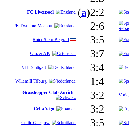
(
a
)2:2
FC Liverpool
2:6
FK Dynamo Moskau
Seba
3:5
Roter Stern Belgrad
3:7
Grazer AK
3:4
VfB Stuttgart
1:4
Willem II Tilburg
3:2
Grasshopper Club Zürich
Vorl
3:2
Celta Vigo
3:5
Celtic Glasgow