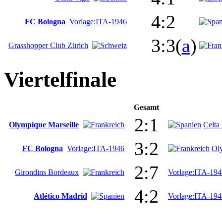
4:2
FC Bologna
Vorlage:ITA-1946
3:3(
a
)
Grasshopper Club Zürich
Viertelfinale
Gesamt
2:1
Olympique Marseille
Celta
3:2
FC Bologna
Vorlage:ITA-1946
Ol
2:7
Girondins Bordeaux
Vorlage:ITA-194
4:2
Atlético Madrid
Vorlage:ITA-194