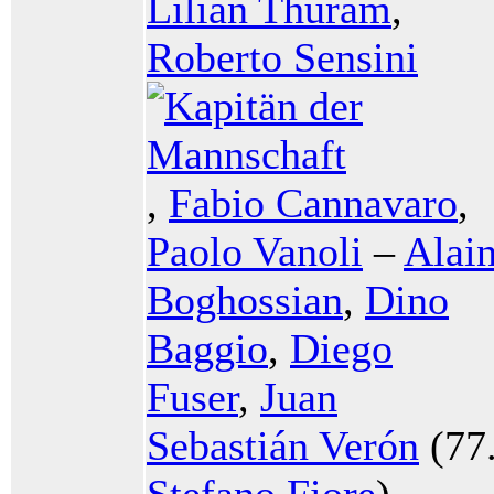
Lilian Thuram
,
Roberto Sensini
,
Fabio Cannavaro
,
Paolo Vanoli
–
Alai
Boghossian
,
Dino
Baggio
,
Diego
Fuser
,
Juan
Sebastián Verón
(77