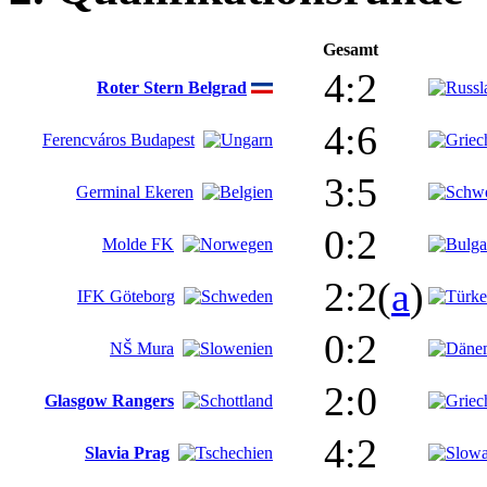
Gesamt
4:2
Roter Stern Belgrad
4:6
Ferencváros Budapest
3:5
Germinal Ekeren
0:2
Molde FK
2:2(
a
)
IFK Göteborg
0:2
NŠ Mura
2:0
Glasgow Rangers
4:2
Slavia Prag