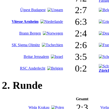
Famag
2:7
Újpest Budapest
6:3
Vitesse Arnheim
2:4
Brann Bergen
2:6
SK Sigma Olmütz
3:5
Beitar Jerusalem
0:2
RSC Anderlecht
Züric
2. Runde
Gesamt
2:3
Wisła Krakau
Vorl