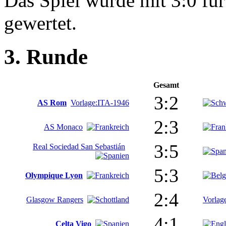
Das Spiel wurde mit 3:0 fü
gewertet.
3. Runde
Gesamt
3:2
AS Rom
Vorlage:ITA-1946
2:3
AS Monaco
3:5
Real Sociedad San Sebastián
5:3
Olympique Lyon
2:4
Glasgow Rangers
Vorlag
4:1
Celta Vigo