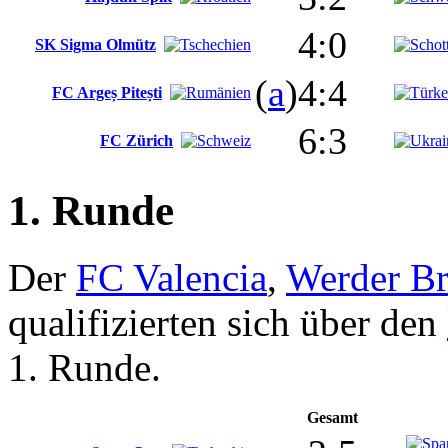
4:0
SK Sigma Olmütz
(
a
)4:4
FC Argeș Pitești
6:3
FC Zürich
1. Runde
Der
FC Valencia
,
Werder B
qualifizierten sich über den
1. Runde.
Gesamt