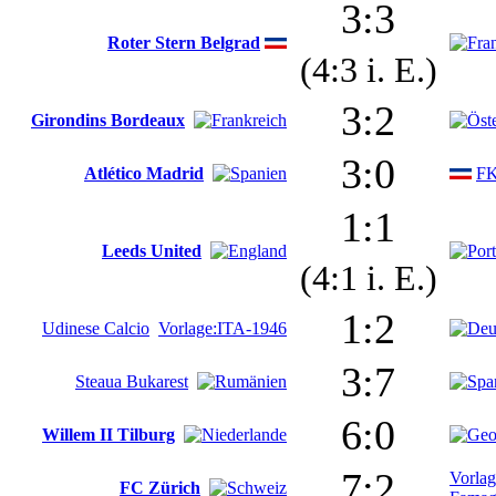
3:3
Roter Stern Belgrad
(4:3 i. E.)
3:2
Girondins Bordeaux
3:0
Atlético Madrid
FK
1:1
Leeds United
(4:1 i. E.)
1:2
Udinese Calcio
Vorlage:ITA-1946
3:7
Steaua Bukarest
6:0
Willem II Tilburg
7:2
Vorla
FC Zürich