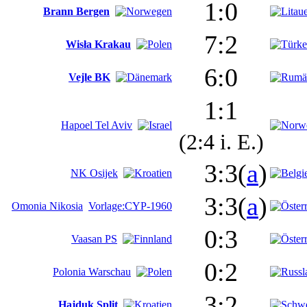
1:0
Brann Bergen
7:2
Wisła Krakau
6:0
Vejle BK
1:1
Hapoel Tel Aviv
(2:4 i. E.)
3:3(
a
)
NK Osijek
3:3(
a
)
Omonia Nikosia
Vorlage:CYP-1960
0:3
Vaasan PS
0:2
Polonia Warschau
3:2
Hajduk Split