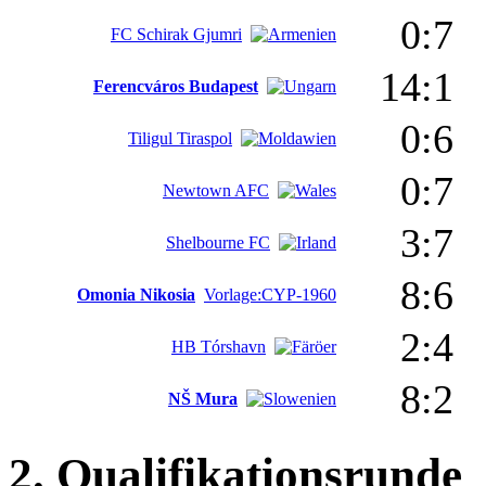
0:7
FC Schirak Gjumri
14:1
Ferencváros Budapest
0:6
Tiligul Tiraspol
0:7
Newtown AFC
3:7
Shelbourne FC
8:6
Omonia Nikosia
Vorlage:CYP-1960
2:4
HB Tórshavn
8:2
NŠ Mura
2. Qualifikationsrunde