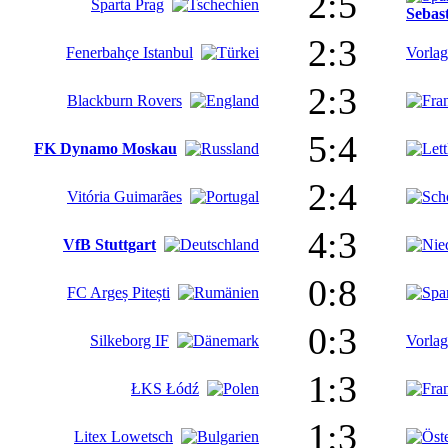
2:5
Sparta Prag
Sebas
2:3
Fenerbahçe Istanbul
Vorla
2:3
Blackburn Rovers
5:4
FK Dynamo Moskau
2:4
Vitória Guimarães
4:3
VfB Stuttgart
0:8
FC Argeș Pitești
0:3
Silkeborg IF
Vorla
1:3
ŁKS Łódź
1:3
Litex Lowetsch