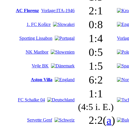
2:1
AC Florenz
Vorlage:ITA-1946
0:8
1. FC Košice
1:4
Sporting Lissabon
Vorla
0:5
NK Maribor
1:5
Vejle BK
6:2
Aston Villa
1:1
FC Schalke 04
(4:5 i. E.)
2:2(
a
)
Servette Genf