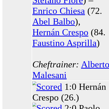
Stefano Fiore
) –
Enrico Chiesa
(72.
Abel Balbo
),
Hernán Crespo
(84.
Faustino Asprilla
)
Cheftrainer:
Albert
Malesani
1:0 Hernán
Crespo (26.)
2:0 Paolo