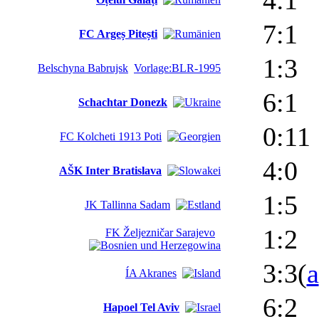
4:1
7:1
FC Argeș Pitești
1:3
Belschyna Babrujsk
Vorlage:BLR-1995
6:1
Schachtar Donezk
0:11
FC Kolcheti 1913 Poti
4:0
AŠK Inter Bratislava
1:5
JK Tallinna Sadam
1:2
FK Željezničar Sarajevo
3:3(
a
ÍA Akranes
6:2
Hapoel Tel Aviv