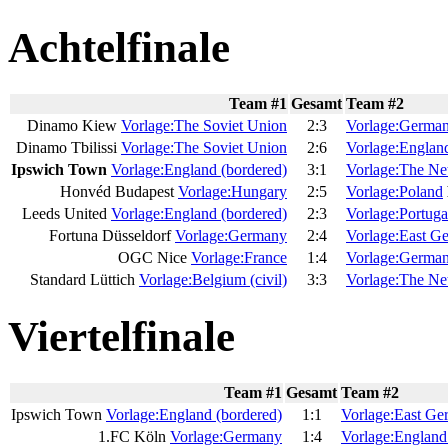
Achtelfinale
Team #1
Gesamt
Team #2
Dinamo Kiew
Vorlage:The Soviet Union
2:3
Vorlage:Germa
Dinamo Tbilissi
Vorlage:The Soviet Union
2:6
Vorlage:England
Ipswich Town
Vorlage:England (bordered)
3:1
Vorlage:The Ne
Honvéd Budapest
Vorlage:Hungary
2:5
Vorlage:Poland
Leeds United
Vorlage:England (bordered)
2:3
Vorlage:Portuga
Fortuna Düsseldorf
Vorlage:Germany
2:4
Vorlage:East G
OGC Nice
Vorlage:France
1:4
Vorlage:Germa
Standard Lüttich
Vorlage:Belgium (civil)
3:3
Vorlage:The Ne
Viertelfinale
Team #1
Gesamt
Team #2
Ipswich Town
Vorlage:England (bordered)
1:1
Vorlage:East G
1.FC Köln
Vorlage:Germany
1:4
Vorlage:England