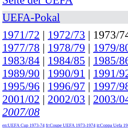
UEFA-Pokal
1971/72
|
1972/73
|
1973/7
1977/78
|
1978/79
|
1979/8
1983/84
|
1984/85
|
1985/8
1989/90
|
1990/91
|
1991/9
1995/96
|
1996/97
|
1997/9
2001/02
|
2002/03
|
2003/0
2007/08
en:UEFA Cup 1973-74
fr:Coupe UEFA 1973-1974
it:Coppa Uefa 1