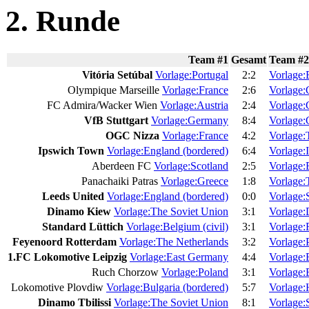
2. Runde
Team #1
Gesamt
Team #2
Vitória Setúbal
Vorlage:Portugal
2:2
Vorlage:B
Olympique Marseille
Vorlage:France
2:6
Vorlage
FC Admira/Wacker Wien
Vorlage:Austria
2:4
Vorlage
VfB Stuttgart
Vorlage:Germany
8:4
Vorlage:
OGC Nizza
Vorlage:France
4:2
Vorlage:
Ipswich Town
Vorlage:England (bordered)
6:4
Vorlage:I
Aberdeen FC
Vorlage:Scotland
2:5
Vorlage:
Panachaiki Patras
Vorlage:Greece
1:8
Vorlage:
Leeds United
Vorlage:England (bordered)
0:0
Vorlage:
Dinamo Kiew
Vorlage:The Soviet Union
3:1
Vorlage
Standard Lüttich
Vorlage:Belgium (civil)
3:1
Vorlage
Feyenoord Rotterdam
Vorlage:The Netherlands
3:2
Vorlage:
1.FC Lokomotive Leipzig
Vorlage:East Germany
4:4
Vorlage:
Ruch Chorzow
Vorlage:Poland
3:1
Vorlage:
Lokomotive Plovdiw
Vorlage:Bulgaria (bordered)
5:7
Vorlage
Dinamo Tbilissi
Vorlage:The Soviet Union
8:1
Vorlage: