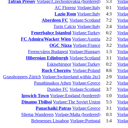
Tatran Presov
Vorlage:Czechoslovakia (bordered)
5:3
Vorla
AC Florenz
Vorlage:Italy
0:1
Vorla
Lazio Rom
Vorlage:Italy
4:3
Vorla
Aberdeen FC
Vorlage:Scotland
7:2
Vorla
Turin Calcio
Vorlage:Italy
2:4
Vorla
Fenerbahçe Istanbul
Vorlage:Turkey
6:2
Vorla
FC Admira/Wacker Wien
Vorlage:Austria
2:2
Vorlag
OGC Nizza
Vorlage:France
3:2
Vorlag
Ferencváros Budapest
Vorlage:Hungary
1:3
Vorla
Hibernian Edinburgh
Vorlage:Scotland
3:1
Vorla
Eskisehirspor
Vorlage:Turkey
0:2
Vorla
Ruch Chorzów
Vorlage:Poland
8:6
Vorla
Grasshoppers Zürich
Vorlage:Switzerland within 2to3
2:9
Vorla
Panathinaikos Athen
Vorlage:Greece
2:2
Vorla
Dundee FC
Vorlage:Scotland
3:7
Vorla
Ipswich Town
Vorlage:England (bordered)
1:0
Vorla
Dinamo Tbilissi
Vorlage:The Soviet Union
5:3
Vorla
Panachaiki Patras
Vorlage:Greece
3:1
Vorla
Sliema Wanderers
Vorlage:Malta (bordered)
0:3
Vorla
Belenenses Lissabon
Vorlage:Portugal
1:4
Vorla