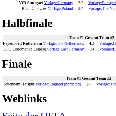
VfB Stuttgart
Vorlage:Germany
3:2
Vorlage:Portugal
Ruch Chorzow
Vorlage:Poland
2:4
Vorlage:The Net
Halbfinale
Team #1
Gesamt
Team #2
Feyenoord Rotterdam
Vorlage:The Netherlands
4:3
Vorlage:
1.FC Lokomotive Leipzig
Vorlage:East Germany
1:4
Vorlage:E
Finale
Team #1
Gesamt
Team #2
Tottenham Hotspur
Vorlage:England (bordered)
2:4
Vorlage:The
Weblinks
Seite der UEFA