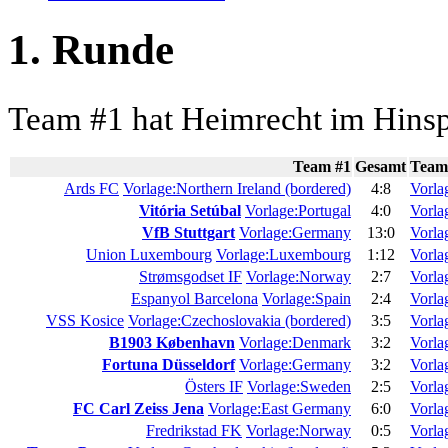
1. Runde
Team #1 hat Heimrecht im Hinsp
Team #1
Gesamt
Team
Ards FC
Vorlage:Northern Ireland (bordered)
4:8
Vorla
Vitória Setúbal
Vorlage:Portugal
4:0
Vorla
VfB Stuttgart
Vorlage:Germany
13:0
Vorla
Union Luxembourg
Vorlage:Luxembourg
1:12
Vorla
Strømsgodset IF
Vorlage:Norway
2:7
Vorla
Espanyol Barcelona
Vorlage:Spain
2:4
Vorla
VSS Kosice
Vorlage:Czechoslovakia (bordered)
3:5
Vorla
B1903 København
Vorlage:Denmark
3:2
Vorla
Fortuna Düsseldorf
Vorlage:Germany
3:2
Vorla
Östers IF
Vorlage:Sweden
2:5
Vorla
FC Carl Zeiss Jena
Vorlage:East Germany
6:0
Vorla
Fredrikstad FK
Vorlage:Norway
0:5
Vorla