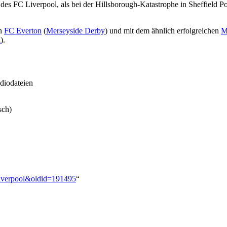
s FC Liverpool, als bei der Hillsborough-Katastrophe in Sheffield Po
rn
FC Everton
(
Merseyside Derby
) und mit dem ähnlich erfolgreichen
M
l
).
diodateien
sch)
Liverpool&oldid=191495
“