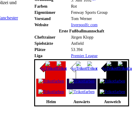
lizei und
Farben
Rot
Eigentümer
Fenway Sports Group
anchester
Vorstand
Tom Werner
Website
liverpoolfc.com
Erste Fußballmannschaft
Cheftrainer
Jürgen Klopp
Spielstätte
Anfield
Plätze
53.394
Liga
Premier League
Heim
Auswärts
Ausweich