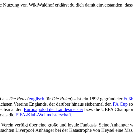
e Nutzung von WikiWaldhof erklärst du dich damit einverstanden, dass
t als
The Reds
(
englisch
für
Die Roten
) – ist ein 1892 gegründeter
Fußb
reichsten Vereine Englands, der darüber hinaus siebenmal den
FA Cup
so
sechsmal den
Europapokal der Landesmeister
bzw. die UEFA Champion
mals die
FIFA-Klub-Weltmeisterschaft
.
r Verein verfügt über eine große und loyale Fanbasis. Seine Anhänger 
rsachten Liverpool-Anhänger bei der Katastrophe von Heysel eine Mas