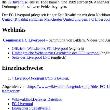
die 39
Juventus
-Fans zu Tode kamen, und 1989 starben 96 Anhänger de
Ordnungskräfte schwere Fehler begingen.
Der FC Liverpool pflegt seit langer Zeit Rivalitäten mit dem Nachba
United
(
Rivalität zwischen Manchester United und dem FC Liverpoo
Weblinks
Commons: FC Liverpool
– Sammlung von Bildern, Videos und Au
Offizielle Website des FC Liverpool
(englisch)
Umfangreiche Website zur Geschichte des FC Liverpool
(engli
Seite des Liverpool LFC
(englisch)
Einzelnachweise
↑
Liverpool Football Club is formed
.
Abgerufen von „
https://www.wikiwaldhof.org/index.php?title=FC_
Kategorien
:
Wikiwaldhof:Defekter Dateilink
FC Liverpool
Englischer Fußballverein