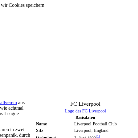
 wir Cookies speichern.
allverein
aus
FC Liverpool
wie achtmal
Logo des FC Liverpool
s League
Basisdaten
Name
Liverpool Football Club
waren in zwei
Sitz
Liverpool, England
senpanik, durch
[1]
Gründung
3. Juni 1892