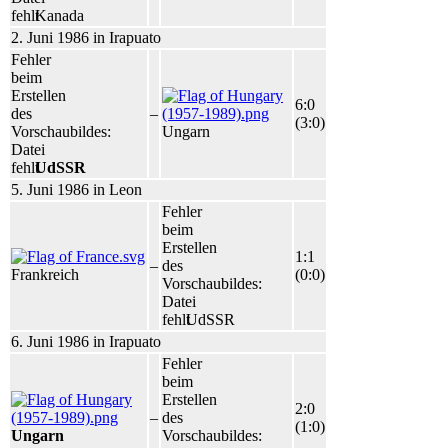
fehlt
Kanada
2. Juni 1986 in Irapuato
Fehler
beim
Erstellen
6:0
des
–
(3:0)
Vorschaubildes:
Ungarn
Datei
fehlt
UdSSR
5. Juni 1986 in Leon
Fehler
beim
Erstellen
1:1
–
des
Frankreich
(0:0)
Vorschaubildes:
Datei
fehlt
UdSSR
6. Juni 1986 in Irapuato
Fehler
beim
Erstellen
2:0
–
des
(1:0)
Ungarn
Vorschaubildes: