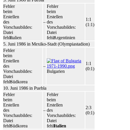
Fehler
Fehler
beim
beim
Erstellen
Erstellen
1:1
des
–
des
(1:1)
Vorschaubildes:
Vorschaubildes:
Datei
Datei
fehlt
Italien
fehlt
Argentinien
5. Juni 1986 in Mexiko-Stadt (Olympiastadion)
Fehler
beim
Erstellen
1:1
des
–
(0:1)
Vorschaubildes:
Bulgarien
Datei
fehlt
Südkorea
10. Juni 1986 in Puebla
Fehler
Fehler
beim
beim
Erstellen
Erstellen
2:3
des
–
des
(0:1)
Vorschaubildes:
Vorschaubildes:
Datei
Datei
fehlt
Südkorea
fehlt
Italien