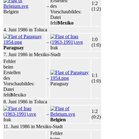
Erstellen
1:2
–
des
(1:2)
Belgien
Vorschaubildes:
Datei
fehlt
Mexiko
4. Juni 1986 in Toluca
1:0
–
(1:0)
Paraguay
Irak
7. Juni 1986 in Mexiko-Stadt
Fehler
beim
Erstellen
1:1
des
–
(1:0)
Vorschaubildes:
Paraguay
Datei
fehlt
Mexiko
8. Juni 1986 in Toluca
1:2
–
(0:2)
Irak
Belgien
11. Juni 1986 in Mexiko-Stadt
Fehler
beim