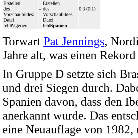
Erstellen
Erstellen
des
–
des
0:3 (0:1)
Vorschaubildes:
Vorschaubildes:
Datei
Datei
fehlt
Algerien
fehlt
Spanien
Torwart
Pat Jennings
, Nord
Jahre alt, was einen Rekord 
In Gruppe D setzte sich Br
und drei Siegen durch. Dabei
Spanien davon, dass den Iber
anerkannt wurde. Das entsc
eine Neuauflage von 1982, 