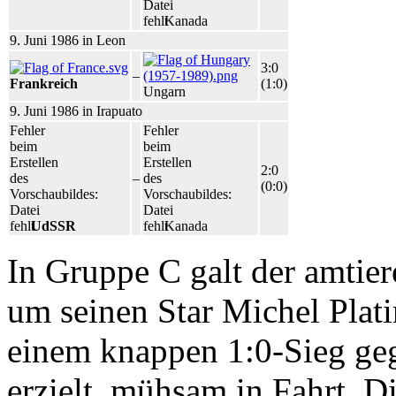
Datei
fehlt
Kanada
9. Juni 1986 in Leon
3:0
–
Frankreich
(1:0)
Ungarn
9. Juni 1986 in Irapuato
Fehler
Fehler
beim
beim
Erstellen
Erstellen
2:0
des
–
des
(0:0)
Vorschaubildes:
Vorschaubildes:
Datei
Datei
fehlt
UdSSR
fehlt
Kanada
In Gruppe C galt der amtie
um seinen Star Michel Plati
einem knappen 1:0-Sieg ge
erzielt, mühsam in Fahrt. 