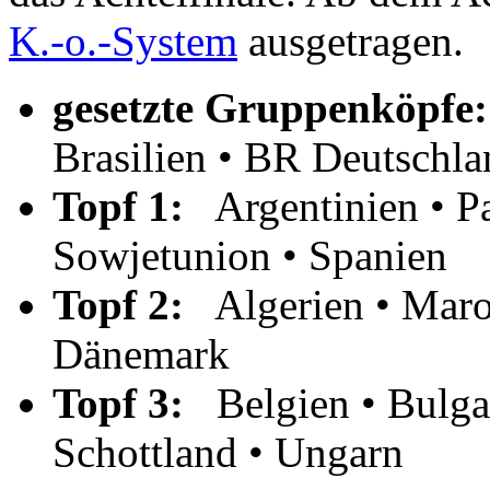
K.-o.-System
ausgetragen.
gesetzte Gruppenköpfe:
Brasilien • BR Deutschla
Topf 1:
Argentinien • Pa
Sowjetunion • Spanien
Topf 2:
Algerien • Marok
Dänemark
Topf 3:
Belgien • Bulgari
Schottland • Ungarn