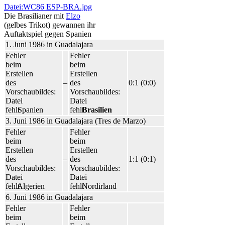
Datei:WC86 ESP-BRA.jpg
Die Brasilianer mit
Elzo
(gelbes Trikot) gewannen ihr
Auftaktspiel gegen Spanien
1. Juni 1986 in Guadalajara
Fehler
Fehler
beim
beim
Erstellen
Erstellen
des
–
des
0:1 (0:0)
Vorschaubildes:
Vorschaubildes:
Datei
Datei
fehlt
Spanien
fehlt
Brasilien
3. Juni 1986 in Guadalajara (Tres de Marzo)
Fehler
Fehler
beim
beim
Erstellen
Erstellen
des
–
des
1:1 (0:1)
Vorschaubildes:
Vorschaubildes:
Datei
Datei
fehlt
Algerien
fehlt
Nordirland
6. Juni 1986 in Guadalajara
Fehler
Fehler
beim
beim