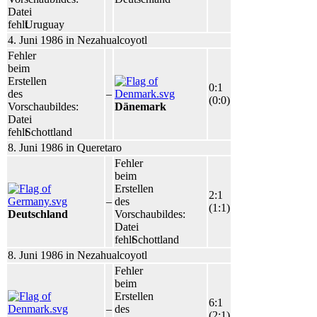
Datei
fehlt
Uruguay
4. Juni 1986 in Nezahualcoyotl
Fehler
beim
Erstellen
0:1
des
–
(0:0)
Vorschaubildes:
Dänemark
Datei
fehlt
Schottland
8. Juni 1986 in Queretaro
Fehler
beim
Erstellen
2:1
–
des
(1:1)
Deutschland
Vorschaubildes:
Datei
fehlt
Schottland
8. Juni 1986 in Nezahualcoyotl
Fehler
beim
Erstellen
6:1
–
des
(2:1)