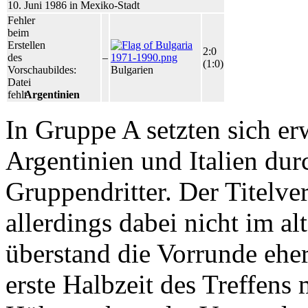
10. Juni 1986 in Mexiko-Stadt
Fehler
beim
Erstellen
2:0
des
–
(1:0)
Vorschaubildes:
Bulgarien
Datei
fehlt
Argentinien
In Gruppe A setzten sich e
Argentinien und Italien dur
Gruppendritter. Der Titelver
allerdings dabei nicht im a
überstand die Vorrunde eher 
erste Halbzeit des Treffens