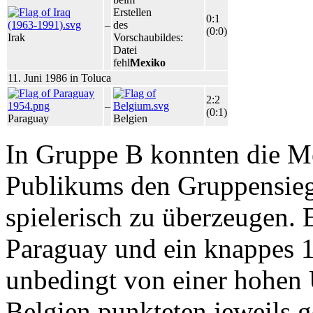
Erstellen
0:1
–
des
(0:0)
Irak
Vorschaubildes:
Datei
fehlt
Mexiko
11. Juni 1986 in Toluca
2:2
–
(0:1)
Paraguay
Belgien
In Gruppe B konnten die Me
Publikums den Gruppensieg 
spielerisch zu überzeugen.
Paraguay und ein knappes 1
unbedingt von einer hohen 
Belgien punkteten jeweils 