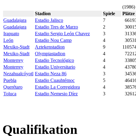
(1986)
Stadion
Spiele
Plätze
Guadalajara
Estadio Jalisco
7
6619
Guadalajara
Estadio Tres de Marzo
2
3001
Irapuato
Estadio Sergio León Chavez
3
3133
León
Estadio Nou Camp
4
3053
Mexiko-Stadt
Aztekenstadion
9
11057
Mexiko-Stadt
Olympiastadion
4
7221
Monterrey
Estadio Tecnológico
4
3380
Monterrey
Estadio Universitario
4
4378
Nezahualcóyotl
Estadio Neza 86
3
3453
Puebla
Estadio Cuauhtémoc
5
4641
Querétaro
Estadio La Corregidora
4
3857
Toluca
Estadio Nemesio Díez
3
3261
Qualifikation