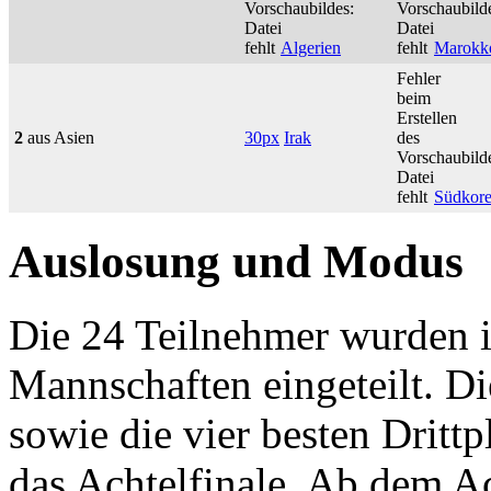
Vorschaubildes:
Vorschaubild
Datei
Datei
fehlt
Algerien
fehlt
Marokk
Fehler
beim
Erstellen
2
aus Asien
30px
Irak
des
Vorschaubild
Datei
fehlt
Südkor
Auslosung und Modus
Die 24 Teilnehmer wurden i
Mannschaften eingeteilt. Di
sowie die vier besten Drittpl
das Achtelfinale. Ab dem Ac