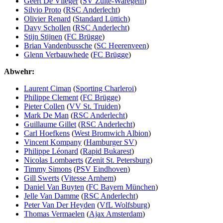
Geert De Vlieger
(
SV Zulte-Waregem
)
Silvio Proto
(
RSC Anderlecht
)
Olivier Renard
(
Standard Lüttich
)
Davy Schollen
(
RSC Anderlecht
)
Stijn Stijnen
(
FC Brügge
)
Brian Vandenbussche
(
SC Heerenveen
)
Glenn Verbauwhede
(
FC Brügge
)
Abwehr:
Laurent Ciman
(
Sporting Charleroi
)
Philippe Clement
(
FC Brügge
)
Pieter Collen
(
VV St. Truiden
)
Mark De Man
(
RSC Anderlecht
)
Guillaume Gillet
(
RSC Anderlecht
)
Carl Hoefkens
(
West Bromwich Albion
)
Vincent Kompany
(
Hamburger SV
)
Philippe Léonard
(
Rapid Bukarest
)
Nicolas Lombaerts
(
Zenit St. Petersburg
)
Timmy Simons
(
PSV Eindhoven
)
Gill Swerts
(
Vitesse Arnhem
)
Daniel Van Buyten
(
FC Bayern München
)
Jelle Van Damme
(
RSC Anderlecht
)
Peter Van Der Heyden
(
VfL Wolfsburg
)
Thomas Vermaelen
(
Ajax Amsterdam
)