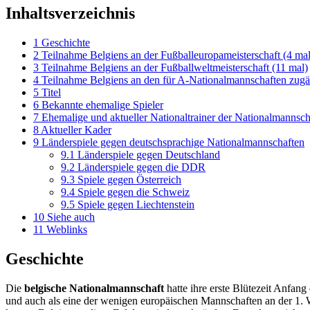
Inhaltsverzeichnis
1
Geschichte
2
Teilnahme Belgiens an der Fußballeuropameisterschaft (4 mal
3
Teilnahme Belgiens an der Fußballweltmeisterschaft (11 mal)
4
Teilnahme Belgiens an den für A-Nationalmannschaften zugä
5
Titel
6
Bekannte ehemalige Spieler
7
Ehemalige und aktueller Nationaltrainer der Nationalmannsch
8
Aktueller Kader
9
Länderspiele gegen deutschsprachige Nationalmannschaften
9.1
Länderspiele gegen Deutschland
9.2
Länderspiele gegen die DDR
9.3
Spiele gegen Österreich
9.4
Spiele gegen die Schweiz
9.5
Spiele gegen Liechtenstein
10
Siehe auch
11
Weblinks
Geschichte
Die
belgische Nationalmannschaft
hatte ihre erste Blütezeit Anfan
und auch als eine der wenigen europäischen Mannschaften an der 1. W