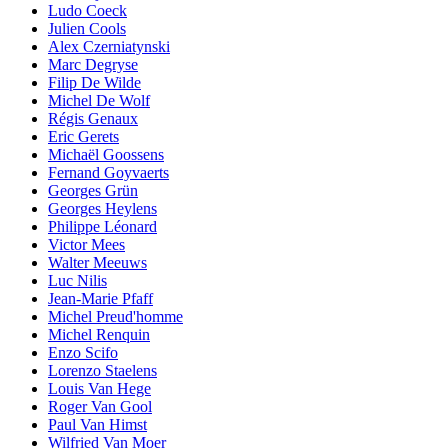
Ludo Coeck
Julien Cools
Alex Czerniatynski
Marc Degryse
Filip De Wilde
Michel De Wolf
Régis Genaux
Eric Gerets
Michaël Goossens
Fernand Goyvaerts
Georges Grün
Georges Heylens
Philippe Léonard
Victor Mees
Walter Meeuws
Luc Nilis
Jean-Marie Pfaff
Michel Preud'homme
Michel Renquin
Enzo Scifo
Lorenzo Staelens
Louis Van Hege
Roger Van Gool
Paul Van Himst
Wilfried Van Moer