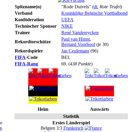
Spitzname(n)
"Rode Duivels"
(
dt.
Rote Teufel)
Verband
Koninklijke Belgische Voetbalbond
Konföderation
UEFA
Technischer Sponsor
NIKE
Trainer
René Vandereycken
Paul van Himst
,
Rekordtorschütze
Bernard Voorhoof
(je 30)
Rekordspieler
Jan Ceulemans
(96)
FIFA
-Code
BEL
FIFA-Rang
69. (
438 Punkte
)
Heim
Auswärts
Statistik
de
Erstes Länderspiel
n
Belgien 3:3
Frankreich