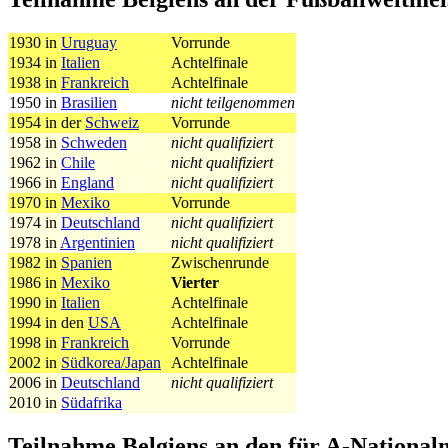
1930 in
Uruguay
Vorrunde
1934 in
Italien
Achtelfinale
1938 in
Frankreich
Achtelfinale
1950 in
Brasilien
nicht teilgenommen
1954 in der
Schweiz
Vorrunde
1958 in
Schweden
nicht qualifiziert
1962 in
Chile
nicht qualifiziert
1966 in
England
nicht qualifiziert
1970 in
Mexiko
Vorrunde
1974 in
Deutschland
nicht qualifiziert
1978 in
Argentinien
nicht qualifiziert
1982 in
Spanien
Zwischenrunde
1986 in
Mexiko
Vierter
1990 in
Italien
Achtelfinale
1994 in den
USA
Achtelfinale
1998 in
Frankreich
Vorrunde
2002 in
Südkorea/Japan
Achtelfinale
2006 in
Deutschland
nicht qualifiziert
2010 in
Südafrika
Teilnahme Belgiens an den für A-National