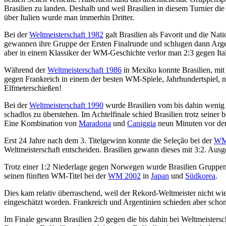
Brasilien zu landen. Deshalb und weil Brasilien in diesem Turnier di
über Italien wurde man immerhin Dritter.
Bei der
Weltmeisterschaft 1982
galt Brasilien als Favorit und die Nat
gewannen ihre Gruppe der Ersten Finalrunde und schlugen dann Argen
aber in einem Klassiker der WM-Geschichte verlor man 2:3 gegen Ita
Während der
Weltmeisterschaft 1986
in Mexiko konnte Brasilien, mit
gegen Frankreich in einem der besten WM-Spiele, Jahrhundertspiel, na
Elfmeterschießen!
Bei der
Weltmeisterschaft 1990
wurde Brasilien vom bis dahin weni
schadlos zu überstehen. Im Achtelfinale schied Brasilien trotz sein
Eine Kombination von
Maradona
und
Caniggia
neun Minuten vor dem
Erst 24 Jahre nach dem 3. Titelgewinn konnte die Seleção bei der
WM
Weltmeisterschaft entscheiden. Brasilien gewann dieses mit 3:2. Ausg
Trotz einer 1:2 Niederlage gegen Norwegen wurde Brasilien Gruppens
seinen fünften WM-Titel bei der
WM 2002
in
Japan
und
Südkorea
.
Dies kam relativ überraschend, weil der Rekord-Weltmeister nicht wie
eingeschätzt worden. Frankreich und Argentinien schieden aber schon 
Im Finale gewann Brasilien 2:0 gegen die bis dahin bei Weltmeisters