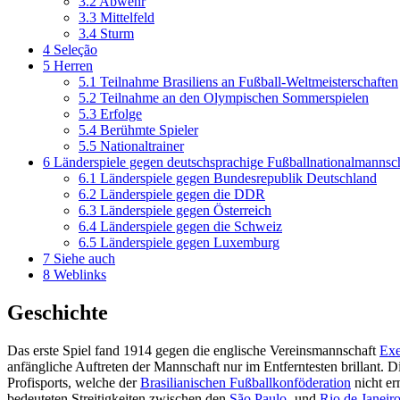
3.2
Abwehr
3.3
Mittelfeld
3.4
Sturm
4
Seleção
5
Herren
5.1
Teilnahme Brasiliens an Fußball-Weltmeisterschaften
5.2
Teilnahme an den Olympischen Sommerspielen
5.3
Erfolge
5.4
Berühmte Spieler
5.5
Nationaltrainer
6
Länderspiele gegen deutschsprachige Fußballnationalmannsc
6.1
Länderspiele gegen Bundesrepublik Deutschland
6.2
Länderspiele gegen die DDR
6.3
Länderspiele gegen Österreich
6.4
Länderspiele gegen die Schweiz
6.5
Länderspiele gegen Luxemburg
7
Siehe auch
8
Weblinks
Geschichte
Das erste Spiel fand 1914 gegen die englische Vereinsmannschaft
Exe
anfängliche Auftreten der Mannschaft nur im Entferntesten brillant. D
Profisports, welche der
Brasilianischen Fußballkonföderation
nicht er
bedeuteten Streitigkeiten zwischen den
São Paulo
- und
Rio de Janeir