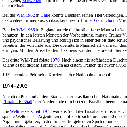
Gastgeber,
Schweden
im torreichsten Finale der WM-Geschichte mit 
einem Finale.
Bei der
WM 1962
in
Chile
konnte Brasilien seinen Titel verteidigen.
das weitere Turnier aus, so dass bei diesem Turnier
Garrincha
im Vord
Bei der
WM 1966
in England wurde die brasilianische Mannschaftsaufs
benutzen. In den letzten Monaten der Vorbereitung, musste Trainer
Vi
und psychischer Belastung und schlug sich in einer der bis dato schlec
bereits in der Vorrunde aus. Die überalterte Mannschaft war nach de
erringen. Mit dem Ausscheiden Brasiliens war der Titelfavorit überras
Der dritte WM-Titel folgte
1970
. Nach einem nie gefährdeten Durchma
gelang es bei diesem Turnier auch als erstem Trainer, der zuvor (1958
1971 beendete Pelé seine Karriere in der Nationalmannschaft.
1974–2002
Nachdem Pelé und andere Stars aus der brasilianischen Nationalmanns
„
Totalen Fußball
“ der Niederlande durchsetzen. Brasilien beendete na
Die
Weltmeisterschaft 1978
war aus Sicht der Brasilianer umstritten.
spätere Weltmeister Argentinien qualifizierte sich durch ein 6:0 über
Argentinien geboren, in den fünf vorhergehenden Spielen nur sechs To
beiden Seiten verneint. Außerdem fand das abschließende Gruppenspiel