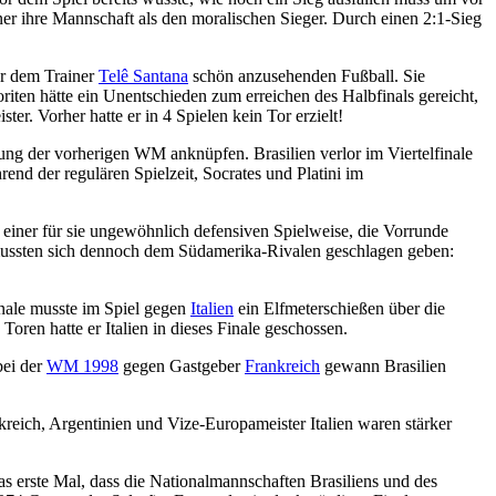
ner ihre Mannschaft als den moralischen Sieger. Durch einen 2:1-Sieg
er dem Trainer
Telê Santana
schön anzusehenden Fußball. Sie
ten hätte ein Unentschieden zum erreichen des Halbfinals gereicht,
ster. Vorher hatte er in 4 Spielen kein Tor erzielt!
ung der vorherigen WM anknüpfen. Brasilien verlor im Viertelfinale
nd der regulären Spielzeit, Socrates und Platini im
it einer für sie ungewöhnlich defensiven Spielweise, die Vorrunde
nd mussten sich dennoch dem Südamerika-Rivalen geschlagen geben:
inale musste im Spiel gegen
Italien
ein Elfmeterschießen über die
oren hatte er Italien in dieses Finale geschossen.
bei der
WM 1998
gegen Gastgeber
Frankreich
gewann Brasilien
kreich, Argentinien und Vize-Europameister Italien waren stärker
as erste Mal, dass die Nationalmannschaften Brasiliens und des