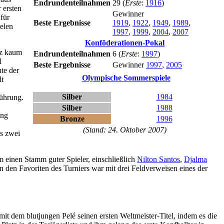
Endrundenteilnahmen
29 (
Erste
:
1916
)
 ersten
Gewinner
 für
Beste Ergebnisse
1919
,
1922
,
1949
,
1989
,
ielen
1997
,
1999
,
2004
,
2007
Konföderationen-Pokal
nz kaum
Endrundenteilnahmen
6 (
Erste
:
1997
)
l
Beste Ergebnisse
Gewinner
1997
,
2005
hte der
Olympische Sommerspiele
lt
Silber
1984
Führung.
Silber
1988
ung
Bronze
1996
(Stand: 24. Oktober 2007)
s zwei
dem einen Stamm guter Spieler, einschließlich
Nilton Santos
,
Djalma
en den Favoriten des Turniers war mit drei Feldverweisen eines der
mit dem blutjungen Pelé seinen ersten Weltmeister-Titel, indem es die