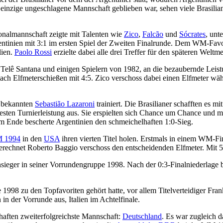
e einzige ungeschlagene Mannschaft geblieben war, sehen viele Brasilia
ionalmannschaft zeigte mit Talenten wie
Zico
,
Falcão
und
Sócrates
, unt
tinien mit 3:1 im ersten Spiel der Zweiten Finalrunde. Dem WM-Favori
lien.
Paolo Rossi
erzielte dabei alle drei Treffer für den späteren Weltmei
 Telê Santana und einigen Spielern von 1982, an die bezaubernde Leist
ch Elfmeterschießen mit 4:5. Zico verschoss dabei einen Elfmeter währe
g bekannten
Sebastião Lazaroni
trainiert. Die Brasilianer schafften es m
er besten Turnierleistung aus. Sie erspielten sich Chance um Chance u
 Ende bescherte Argentinien den schmeichelhaften 1:0-Sieg.
 1994
in den
USA
ihren vierten Titel holen. Erstmals in einem WM-F
erechnet Roberto Baggio verschoss den entscheidenden Elfmeter. Mit 5 T
ieger in seiner Vorrundengruppe 1998. Nach der 0:3-Finalniederlage 
 1998 zu den Topfavoriten gehört hatte, vor allem Titelverteidiger Fran
in der Vorrunde aus, Italien im Achtelfinale.
chaften zweiterfolgreichste Mannschaft:
Deutschland
. Es war zugleich d