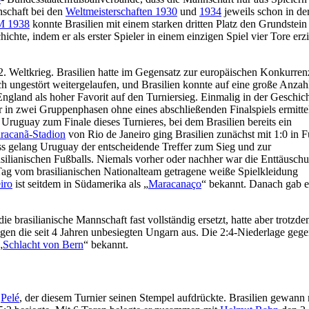
nschaft bei den
Weltmeisterschaften 1930
und
1934
jeweils schon in der
 1938
konnte Brasilien mit einem starken dritten Platz den Grundstein
ichte, indem er als erster Spieler in einem einzigen Spiel vier Tore erz
2. Weltkrieg. Brasilien hatte im Gegensatz zur europäischen Konkurre
ch ungestört weitergelaufen, und Brasilien konnte auf eine große Anzah
 England als hoher Favorit auf den Turniersieg. Einmalig in der Geschic
r in zwei Gruppenphasen ohne eines abschließenden Finalspiels ermitte
Uruguay zum Finale dieses Turnieres, bei dem Brasilien bereits ein
racanã-Stadion
von Rio de Janeiro ging Brasilien zunächst mit 1:0 in 
ss gelang Uruguay der entscheidende Treffer zum Sieg und zur
asilianischen Fußballs. Niemals vorher oder nachher war die Enttäusch
m Tag vom brasilianischen Nationalteam getragene weiße Spielkleidung
iro
ist seitdem in Südamerika als „
Maracanaço
“ bekannt. Danach gab e
die brasilianische Mannschaft fast vollständig ersetzt, hatte aber trotz
e gegen die seit 4 Jahren unbesiegten Ungarn aus. Die 2:4-Niederlage geg
„
Schlacht von Bern
“ bekannt.
a
Pelé
, der diesem Turnier seinen Stempel aufdrückte. Brasilien gewann 