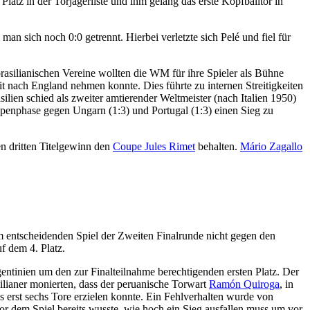
Platz in der Torjägerliste und ihm gelang das erste Kopfballtor in
an sich noch 0:0 getrennt. Hierbei verletzte sich Pelé und fiel für
brasilianischen Vereine wollten die WM für ihre Spieler als Bühne
it nach England nehmen konnte. Dies führte zu internen Streitigkeiten
silien schied als zweiter amtierender Weltmeister (nach Italien 1950)
ppenphase gegen Ungarn (1:3) und Portugal (1:3) einen Sieg zu
n dritten Titelgewinn den
Coupe Jules Rimet
behalten.
Mário Zagallo
.
 entscheidenden Spiel der Zweiten Finalrunde nicht gegen den
f dem 4. Platz.
gentinien um den zur Finalteilnahme berechtigenden ersten Platz. Der
silianer monierten, dass der peruanische Torwart
Ramón Quiroga
, in
s erst sechs Tore erzielen konnte. Ein Fehlverhalten wurde von
or dem Spiel bereits wusste, wie hoch ein Sieg ausfallen muss um vor