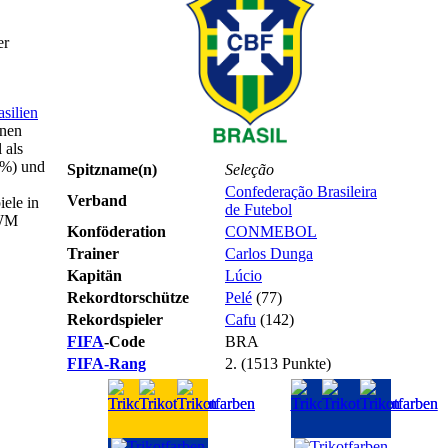
er
asilien
inen
 als
6 %) und
Spitzname(n)
Seleção
Confederação Brasileira
Verband
ele in
de Futebol
 WM
Konföderation
CONMEBOL
Trainer
Carlos Dunga
Kapitän
Lúcio
Rekordtorschütze
Pelé
(77)
Rekordspieler
Cafu
(142)
FIFA
-Code
BRA
FIFA-Rang
2. (1513 Punkte)