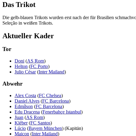
Das Trikot
Die gelb-blauen Trikots wurden erst nach der für Brasilien schmach
Seleção in weißen Trikots.
Aktueller Kader
Tor
Doni
(
AS Rom
)
Helton
(
FC Porto
)
Julio César
(
Inter Mailand
)
Abwehr
Alex Costa
(
FC Chelsea
)
Daniel Alves
(
FC Barcelona
)
Edmílson
(
FC Barcelona
)
Edu Dracena
(
Fenerbahçe Istanbul
)
Juan
(
AS Rom
)
Kléber
(
FC Santos
)
Lúcio
(
Bayern München
) (Kapitän)
Maicon
(
Inter Mailand
)