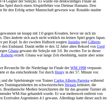
74 Gegner der Seleção. Es wurde ein denkwürdiges Finale an
e das Spiel durch einen Abspielfehler von Dietmar Hamann. Den
ant für den Erfolg seiner Mannschaft gewesen war. Ronaldo staubte
 gewannen sie knapp mit 1:0 gegen Kroatien, bevor sie sich im
. Dies änderte sich auch nicht wirklich im letzten Spiel gegen Japan.
er per Kopf. In der zweiten Halbzeit sorgten
Juninho
und
Gilberto
 den Endstand. Damit stellte er den 32 Jahre alten Rekord von
Gerd
 gegen
Ghana
gewann die Seleção mit 3:0. Ihr zweites Tor in dieser
 Roberto
erzielt. Ghana war lange Zeit ebenbürtig, nutzte aber seine
ner Revanche für die Niederlage im Finale der
WM 1998
verpasste.
tete er das entscheidende Tor durch
Henry
in der 57. Minute vor.
 und die Spielstrategie von Trainer
Carlos Alberto Parreira
während
hen Trainingseinheiten im schweizerischen
Weggis
kritisiert, die
. Brasilianische Medien bezeichneten die für das gesamte Turnier als
ommender WM-Star gehandelt wurde. Er war meilenweit entfernt von
 Erzrivalen Argentinien 4:1 gewann. Allerdings hatte dieser auch im