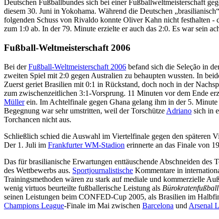
Deutschen Fußballbundes sich bei einer Fußballweltmeisterschaft geg
diesem 30. Juni in Yokohama. Während die Deutschen „brasilianisch“ 
folgenden Schuss von Rivaldo konnte Oliver Kahn nicht festhalten - d
zum 1:0 ab. In der 79. Minute erzielte er auch das 2:0. Es war sein ac
Fußball-Weltmeisterschaft 2006
Bei der
Fußball-Weltmeisterschaft 2006
befand sich die Seleção in d
zweiten Spiel mit 2:0 gegen Australien zu behaupten wussten. In beide
Zuerst geriet Brasilien mit 0:1 in Rückstand, doch noch in der Nachsp
zum zwischenzeitlichen 3:1-Vorsprung. 11 Minuten vor dem Ende erzi
Müller
ein. Im Achtelfinale gegen Ghana gelang ihm in der 5. Minute 
Begegnung war sehr umstritten, weil der Torschütze
Adriano
sich in 
Torchancen nicht aus.
Schließlich schied die Auswahl im Viertelfinale gegen den späteren 
Der 1. Juli im
Frankfurter WM-Stadion
erinnerte an das Finale von 
Das für brasilianische Erwartungen enttäuschende Abschneiden des Tea
des Wettbewerbs aus.
Sportjournalistische
Kommentare in international
Trainingsmethoden wären zu stark auf mediale und kommerzielle Außen
wenig virtuos beurteilte fußballerische Leistung als
Bürokratenfußball
seinen Leistungen beim CONFED-Cup 2005, als Brasilien im Halbfinal
Champions League
-Finale im Mai zwischen
Barcelona
und
Arsenal 