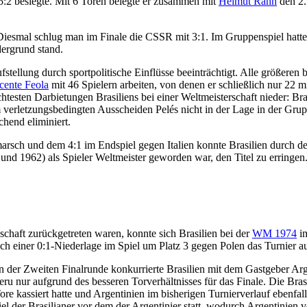
5:2 besiegte. Mit 6 Toren belegte er zusammen mit
Helmut Rahn
den 2. 
 Diesmal schlug man im Finale die CSSR mit 3:1. Im Gruppenspiel hatte m
ergrund stand.
tellung durch sportpolitische Einflüsse beeinträchtigt. Alle größeren 
cente Feola
mit 46 Spielern arbeiten, von denen er schließlich nur 22 m
htesten Darbietungen Brasiliens bei einer Weltmeisterschaft nieder: Bra
m verletzungsbedingten Ausscheiden Pelés nicht in der Lage in der Gru
chend eliminiert.
rsch und dem 4:1 im Endspiel gegen Italien konnte Brasilien durch de
 und 1962) als Spieler Weltmeister geworden war, den Titel zu erringen
chaft zurückgetreten waren, konnte sich Brasilien bei der
WM 1974
im
ch einer 0:1-Niederlage im Spiel um Platz 3 gegen Polen das Turnier au
 In der Zweiten Finalrunde konkurrierte Brasilien mit dem Gastgeber Ar
 Peru nur aufgrund des besseren Torverhältnisses für das Finale. Die Bra
re kassiert hatte und Argentinien im bisherigen Turnierverlauf ebenfall
 der Brasilianer vor dem der Argentinier statt, wodurch Argentinien v