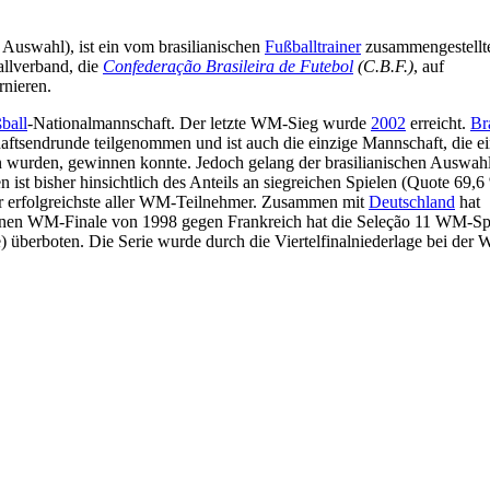
 Auswahl), ist ein vom brasilianischen
Fußballtrainer
zusammengestellt
allverband, die
Confederação Brasileira de Futebol
(C.B.F.)
, auf
rnieren.
ball
-Nationalmannschaft. Der letzte WM-Sieg wurde
2002
erreicht.
Br
haftsendrunde teilgenommen und ist auch die einzige Mannschaft, die e
 wurden, gewinnen konnte. Jedoch gelang der brasilianischen Auswahl
n ist bisher hinsichtlich des Anteils an siegreichen Spielen (Quote 69,
er erfolgreichste aller WM-Teilnehmer. Zusammen mit
Deutschland
hat
orenen WM-Finale von 1998 gegen Frankreich hat die Seleção 11 WM-Spi
) überboten. Die Serie wurde durch die Viertelfinalniederlage bei der