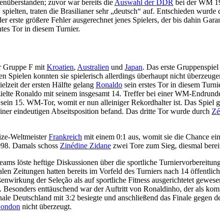
enüberstanden; zuvor war bereits die
Auswahl der DDR
bei der WM 19
spielten, traten die Brasilianer sehr „deutsch“ auf. Entschieden wurd
er erste größere Fehler ausgerechnet jenes Spielers, der bis dahin Gar
htes Tor in diesem Turnier.
er Gruppe F mit
Kroatien
,
Australien
und
Japan
. Das erste Gruppenspiel
n Spielen konnten sie spielerisch allerdings überhaupt nicht überzeugen
ielzeit der ersten Hälfte gelang
Ronaldo
sein erstes Tor in diesem Turni
elte Ronaldo mit seinem insgesamt 14. Treffer bei einer WM-Endrunde
sein 15. WM-Tor, womit er nun alleiniger Rekordhalter ist. Das Spiel
einer eindeutigen Abseitsposition befand. Das dritte Tor wurde durch
Zé
Vize-Weltmeister
Frankreich
mit einem 0:1 aus, womit sie die Chance ei
1998. Damals schoss
Zinédine Zidane
zwei Tore zum Sieg, diesmal berei
ms löste heftige Diskussionen über die sportliche Turniervorbereitung
en Zeitungen hatten bereits im Vorfeld des Turniers nach 14 öffentlic
wirkung der Seleção als auf sportliche Fitness ausgerichtetet gewesen
. Besonders enttäuschend war der Auftritt von Ronaldinho, der als k
e Deutschland mit 3:2 besiegte und anschließend das Finale gegen den
London
nicht überzeugt.