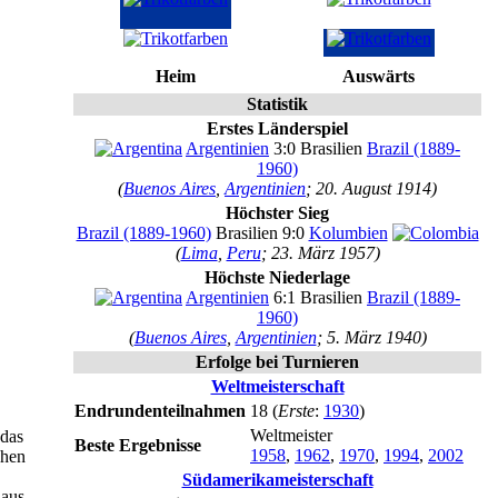
Heim
Auswärts
Statistik
Erstes Länderspiel
Argentinien
3:0 Brasilien
Brazil (1889-
1960)
(
Buenos Aires
,
Argentinien
; 20. August 1914)
Höchster Sieg
Brazil (1889-1960)
Brasilien 9:0
Kolumbien
(
Lima
,
Peru
; 23. März 1957)
Höchste Niederlage
Argentinien
6:1 Brasilien
Brazil (1889-
1960)
(
Buenos Aires
,
Argentinien
; 5. März 1940)
Erfolge bei Turnieren
Weltmeisterschaft
Endrundenteilnahmen
18 (
Erste
:
1930
)
Weltmeister
 das
Beste Ergebnisse
1958
,
1962
,
1970
,
1994
,
2002
chen
Südamerikameisterschaft
 aus