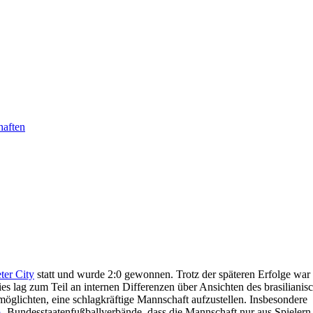
haften
ter City
statt und wurde 2:0 gewonnen. Trotz der späteren Erfolge war
ies lag zum Teil an internen Differenzen über Ansichten des brasilianis
möglichten, eine schlagkräftige Mannschaft aufzustellen. Insbesondere
o
- Bundesstaatenfußballverbände, dass die Mannschaft nur aus Spielern