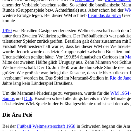
einem der Verbände bestehen sollte. So schied die brasilianische Man
Runde (Gruppenspiele bzw. Achtelfinale) aus. Aber schon bei der
WM
weitere Erfolge legen. Bei dieser WM schrieb
Leonidas da Silva
Gesch
konnte.
1950
war Brasilien Gastgeber der ersten Weltmeisterschaft nach dem 
unter dem Zweiten Weltkrieg gelitten. Der Fußballbetrieb war praktis
talentierter Spieler zurückgreifen. Brasilien galt daher zusammen mit
Fußball-Weltmeisterschaft war es, dass bei dieser WM der Weltmeiste
wurde. Jedoch wurde das letzte Gruppenspiel zwischen Brasilien und 
Unentschieden genügt hätte. Vor 199.854 fanatischen Cariocas im
Ma
Mitte der zweiten Hälfte glich Uruguay aus. Zehn Minuten vor Schlu
Weltmeisterschaft. Der 16. Juli 1950 war die dunkelste Stunde des br
größer. Wie groß sie war, belegt die Tatsache, dass die bis zu diese
„verbannt“ worden ist. Das Spiel im Maracanã-Stadion in
Rio de Jane
Jahre lang kein Länderspiel Brasiliens.
Um die Maracanã-Niederlage zu vergessen, wurde für die
WM 1954
Santos
und
Didi
. Brasilien schied allerdings bereits im Viertelfinal
hässlichsten WM-Spiele in der Fußballgeschichte und ist seit dem als 
Die Ära Pelé
Bei der
Fußball-Weltmeisterschaft 1958
in Schweden begann die Är