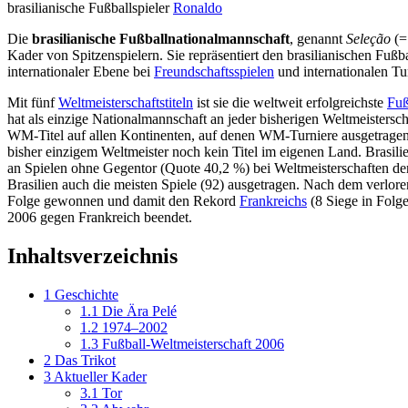
brasilianische Fußballspieler
Ronaldo
Die
brasilianische Fußballnationalmannschaft
, genannt
Seleção
(=
Kader von Spitzenspielern. Sie repräsentiert den brasilianischen Fußb
internationaler Ebene bei
Freundschaftsspielen
und internationalen Tu
Mit fünf
Weltmeisterschaftstiteln
ist sie die weltweit erfolgreichste
Fuß
hat als einzige Nationalmannschaft an jeder bisherigen Weltmeistersc
WM-Titel auf allen Kontinenten, auf denen WM-Turniere ausgetragen
bisher einzigem Weltmeister noch kein Titel im eigenen Land. Brasilie
an Spielen ohne Gegentor (Quote 40,2 %) bei Weltmeisterschaften d
Brasilien auch die meisten Spiele (92) ausgetragen. Nach dem verl
Folge gewonnen und damit den Rekord
Frankreichs
(8 Siege in Folge
2006 gegen Frankreich beendet.
Inhaltsverzeichnis
1
Geschichte
1.1
Die Ära Pelé
1.2
1974–2002
1.3
Fußball-Weltmeisterschaft 2006
2
Das Trikot
3
Aktueller Kader
3.1
Tor