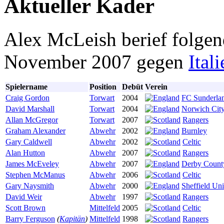
Aktueller Kader
Alex McLeish berief folgen
November 2007 gegen
Ital
Spielername
Position
Debüt
Verein
Craig Gordon
Torwart
2004
FC Sunderla
David Marshall
Torwart
2004
Norwich Cit
Allan McGregor
Torwart
2007
Rangers
Graham Alexander
Abwehr
2002
Burnley
Gary Caldwell
Abwehr
2002
Celtic
Alan Hutton
Abwehr
2007
Rangers
James McEveley
Abwehr
2007
Derby Count
Stephen McManus
Abwehr
2006
Celtic
Gary Naysmith
Abwehr
2000
Sheffield Uni
David Weir
Abwehr
1997
Rangers
Scott Brown
Mittelfeld
2005
Celtic
Barry Ferguson
(
Kapitän
)
Mittelfeld
1998
Rangers