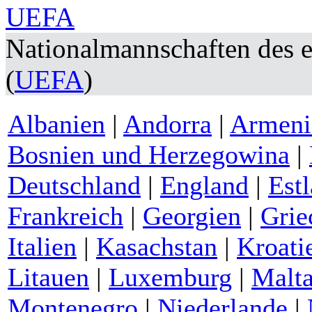
Nationalmannschaften des 
(
UEFA
)
Albanien
|
Andorra
|
Armeni
Bosnien und Herzegowina
|
Deutschland
|
England
|
Est
Frankreich
|
Georgien
|
Grie
Italien
|
Kasachstan
|
Kroati
Litauen
|
Luxemburg
|
Malt
Montenegro
|
Niederlande
|