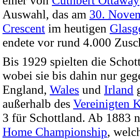
einer von
Cuthbert Ottaway
Auswahl, das am
30. Nove
Crescent
im heutigen
Glasg
endete vor rund 4.000 Zusc
Bis 1929 spielten die Schot
wobei sie bis dahin nur ge
England,
Wales
und
Irland
g
außerhalb des
Vereinigten 
3 für Schottland. Ab 1883 
Home Championship
, welc