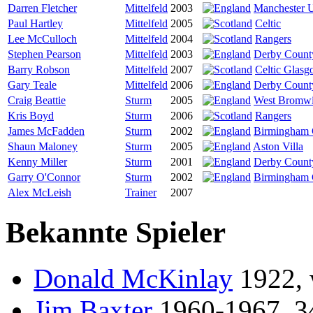
Darren Fletcher
Mittelfeld
2003
Manchester U
Paul Hartley
Mittelfeld
2005
Celtic
Lee McCulloch
Mittelfeld
2004
Rangers
Stephen Pearson
Mittelfeld
2003
Derby Count
Barry Robson
Mittelfeld
2007
Celtic Glas
Gary Teale
Mittelfeld
2006
Derby Count
Craig Beattie
Sturm
2005
West Bromwi
Kris Boyd
Sturm
2006
Rangers
James McFadden
Sturm
2002
Birmingham 
Shaun Maloney
Sturm
2005
Aston Villa
Kenny Miller
Sturm
2001
Derby Count
Garry O'Connor
Sturm
2002
Birmingham 
Alex McLeish
Trainer
2007
Bekannte Spieler
Donald McKinlay
1922, 
Jim Baxter
1960-1967, 34