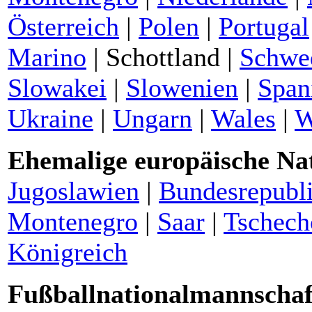
Österreich
|
Polen
|
Portugal
Marino
|
Schottland
|
Schwe
Slowakei
|
Slowenien
|
Span
Ukraine
|
Ungarn
|
Wales
|
W
Ehemalige europäische Na
Jugoslawien
|
Bundesrepubli
Montenegro
|
Saar
|
Tschech
Königreich
Fußballnationalmannschaf