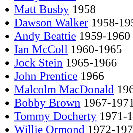
Matt Busby
1958
Dawson Walker
1958-19
Andy Beattie
1959-1960
Ian McColl
1960-1965
Jock Stein
1965-1966
John Prentice
1966
Malcolm MacDonald
196
Bobby Brown
1967-197
Tommy Docherty
1971-1
Willie Ormond
1972-197