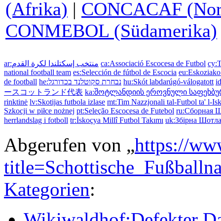
(Afrika)
|
CONCACAF (Nord-,
CONMEBOL (Südamerika)
ar:منتخب إسكتلندا لكرة القدم
ca:Associació Escocesa de Futbol
cy:T
national football team
es:Selección de fútbol de Escocia
eu:Eskoziako 
de football
he:נבחרת סקוטלנד בכדורגל
hu:Skót labdarúgó-válogatott
i
ースコットランド代表
ka:შოტლანდიის ეროვნული საფეხბუ
rinktinė
lv:Skotijas futbola izlase
mt:Tim Nazzjonali tal-Futbol ta' l-Is
Szkocji w piłce nożnej
pt:Seleção Escocesa de Futebol
ru:Сборная 
herrlandslag i fotboll
tr:İskoçya Millî Futbol Takımı
uk:Збірна Шотла
Abgerufen von „
https://ww
title=Schottische_Fußball
Kategorien
:
Wikiwaldhof:Defekter Da