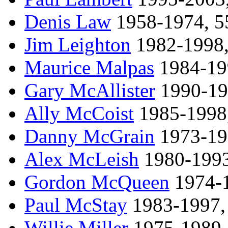
Denis Law
1958-1974, 55
Jim Leighton
1982-1998,
Maurice Malpas
1984-199
Gary McAllister
1990-199
Ally McCoist
1985-1998,
Danny McGrain
1973-198
Alex McLeish
1980-1993
Gordon McQueen
1974-1
Paul McStay
1983-1997, 
Willie Miller
1975-1989, 