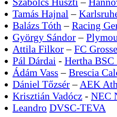
Szabolcs Huszti
–
Hanno
Tamás Hajnal
–
Karlsruh
Balázs Tóth
–
Racing Ge
György Sándor
–
Plymou
Attila Filkor
–
FC Grosse
Pál Dárdai
-
Hertha BSC 
Ádám Vass
–
Brescia Cal
Dániel Tőzsér
–
AEK At
Krisztián Vadócz
-
NEC 
Leandro
DVSC-TEVA