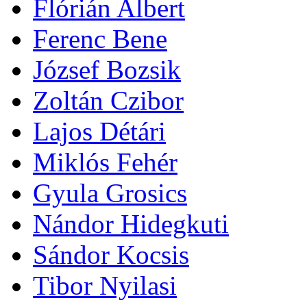
Flórián Albert
Ferenc Bene
József Bozsik
Zoltán Czibor
Lajos Détári
Miklós Fehér
Gyula Grosics
Nándor Hidegkuti
Sándor Kocsis
Tibor Nyilasi