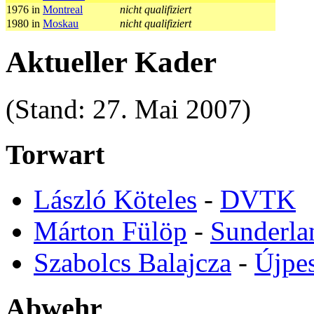
1976 in
Montreal
nicht qualifiziert
1980 in
Moskau
nicht qualifiziert
Aktueller Kader
(Stand: 27. Mai 2007)
Torwart
László Köteles
-
DVTK
Márton Fülöp
-
Sunderla
Szabolcs Balajcza
-
Újpe
Abwehr