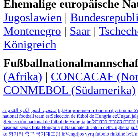
Ehemalige europäische Na
Jugoslawien
|
Bundesrepubli
Montenegro
|
Saar
|
Tschech
Königreich
Fußballnationalmannschaf
(Afrika)
|
CONCACAF (Nord-,
CONMEBOL (Südamerika)
ar:منتخب المجر لكرة القدم
bg:Национален отбор по футбол на У
national football team
es:Selección de fútbol de Hungría
et:Ungari jal
gl:Selección nacional de fútbol de Hungría
he:נבחרת הונגריה בכדורגל
nasional sepak bola Hongaria
it:Nazionale di calcio dell'Ungheria
j
ko:헝가리 축구 국가대표팀
lt:Vengrijos vyrų futbolo rinktinė
lv:Ung