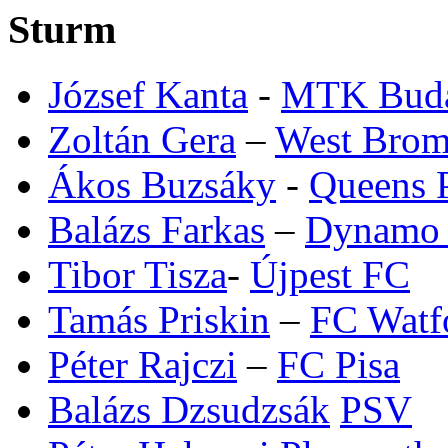
Sturm
József Kanta
-
MTK Buda
Zoltán Gera
–
West Brom
Ákos Buzsáky
-
Queens 
Balázs Farkas
–
Dynamo
Tibor Tisza
-
Újpest FC
Tamás Priskin
–
FC Watf
Péter Rajczi
–
FC Pisa
Balázs Dzsudzsák
PSV