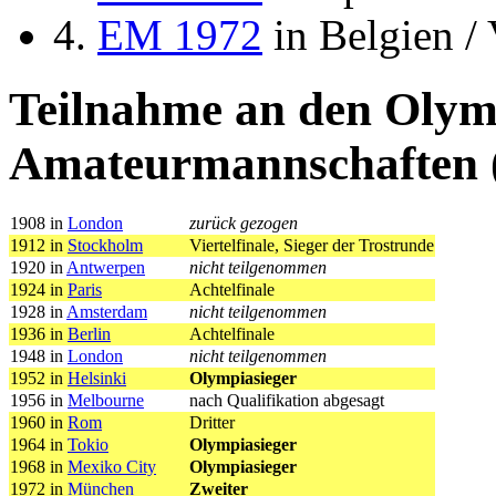
4.
EM 1972
in Belgien / 
Teilnahme an den Olym
Amateurmannschaften 
1908 in
London
zurück gezogen
1912 in
Stockholm
Viertelfinale, Sieger der Trostrunde
1920 in
Antwerpen
nicht teilgenommen
1924 in
Paris
Achtelfinale
1928 in
Amsterdam
nicht teilgenommen
1936 in
Berlin
Achtelfinale
1948 in
London
nicht teilgenommen
1952 in
Helsinki
Olympiasieger
1956 in
Melbourne
nach Qualifikation abgesagt
1960 in
Rom
Dritter
1964 in
Tokio
Olympiasieger
1968 in
Mexiko City
Olympiasieger
1972 in
München
Zweiter