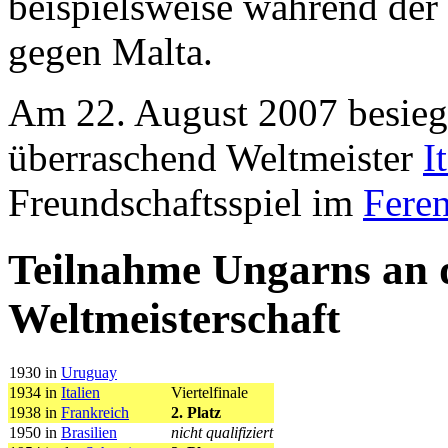
beispielsweise während der
gegen Malta.
Am 22. August 2007 besieg
überraschend Weltmeister
I
Freundschaftsspiel im
Fere
Teilnahme Ungarns an 
Weltmeisterschaft
1930 in
Uruguay
1934 in
Italien
Viertelfinale
1938 in
Frankreich
2. Platz
1950 in
Brasilien
nicht qualifiziert