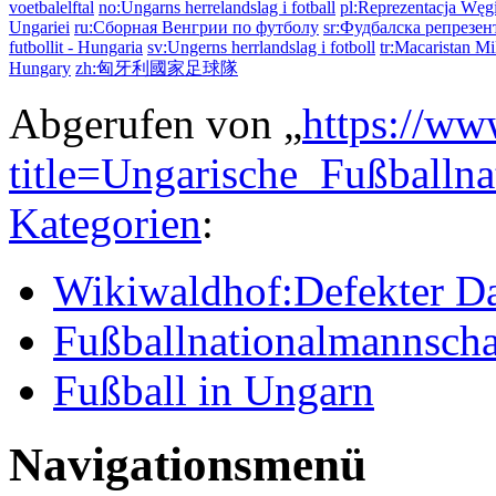
voetbalelftal
no:Ungarns herrelandslag i fotball
pl:Reprezentacja Węgi
Ungariei
ru:Сборная Венгрии по футболу
sr:Фудбалска репрезен
futbollit - Hungaria
sv:Ungerns herrlandslag i fotboll
tr:Macaristan Mi
Hungary
zh:匈牙利國家足球隊
Abgerufen von „
https://ww
title=Ungarische_Fußballn
Kategorien
:
Wikiwaldhof:Defekter Da
Fußballnationalmannscha
Fußball in Ungarn
Navigationsmenü