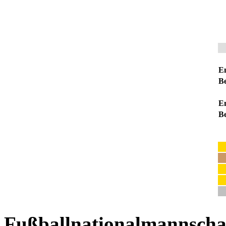
E
Be
E
Be
Fußballnationalmannscha