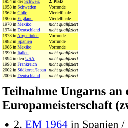
1954 in der
Schweiz
2. Platz
1958 in
Schweden
Vorrunde
1962 in
Chile
Viertelfinale
1966 in
England
Viertelfinale
1970 in
Mexiko
nicht qualifiziert
1974 in
Deutschland
nicht qualifiziert
1978 in
Argentinien
Vorrunde
1982 in
Spanien
Vorrunde
1986 in
Mexiko
Vorrunde
1990 in
Italien
nicht qualifiziert
1994 in den
USA
nicht qualifiziert
1998 in
Frankreich
nicht qualifiziert
2002 in
Südkorea/Japan
nicht qualifiziert
2006 in
Deutschland
nicht qualifiziert
Teilnahme Ungarns an 
Europameisterschaft (z
2.
EM 1964
in Spanien / 