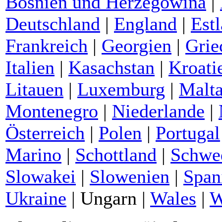
Bosnien und Herzegowina
|
Deutschland
|
England
|
Est
Frankreich
|
Georgien
|
Grie
Italien
|
Kasachstan
|
Kroati
Litauen
|
Luxemburg
|
Malt
Montenegro
|
Niederlande
|
Österreich
|
Polen
|
Portugal
Marino
|
Schottland
|
Schwe
Slowakei
|
Slowenien
|
Span
Ukraine
|
Ungarn
|
Wales
|
W