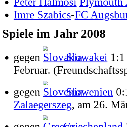
Péter Halmosi
Plymouth 
Imre Szabics
-
FC Augsbu
Spiele im Jahr 2008
gegen
Slowakei
1:1 
Februar. (Freundschaftssp
gegen
Slowenien
0:
Zalaegerszeg
, am 26. Mär
gegen
Griechenland