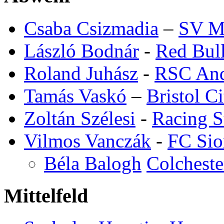
Csaba Csizmadia
–
SV Ma
László Bodnár
-
Red Bull
Roland Juhász
-
RSC And
Tamás Vaskó
–
Bristol Ci
Zoltán Szélesi
-
Racing S
Vilmos Vanczák
-
FC Sio
Béla Balogh
Colcheste
Mittelfeld