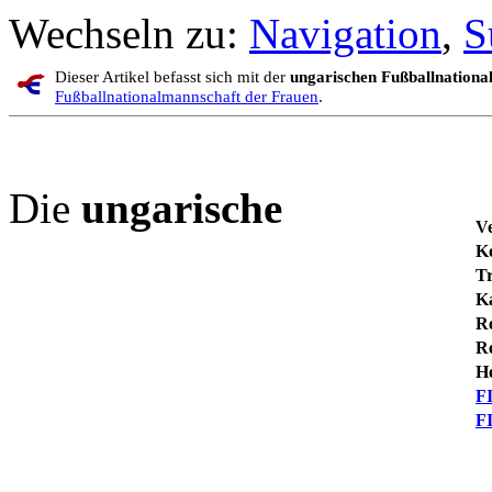
Wechseln zu:
Navigation
,
S
Dieser Artikel befasst sich mit der
ungarischen Fußballnationa
Fußballnationalmannschaft der Frauen
.
Die
ungarische
V
K
Tr
K
R
Re
H
F
F