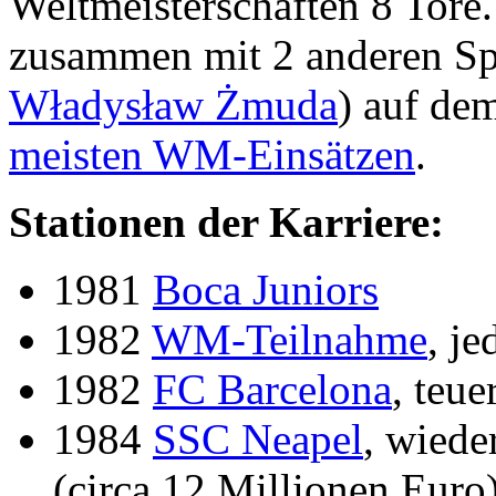
Weltmeisterschaften 8 Tore
zusammen mit 2 anderen Spi
Władysław Żmuda
) auf de
meisten WM-Einsätzen
.
Stationen der Karriere:
1981
Boca Juniors
1982
WM-Teilnahme
, j
1982
FC Barcelona
, teue
1984
SSC Neapel
, wiede
(circa 12 Millionen Euro