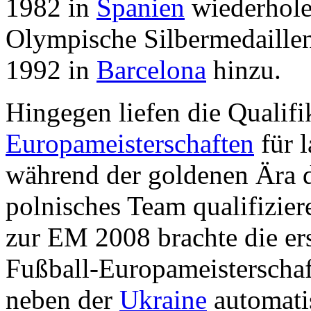
1982 in
Spanien
wiederhole
Olympische Silbermedaille
1992 in
Barcelona
hinzu.
Hingegen liefen die Qualif
Europameisterschaften
für l
während der goldenen Ära d
polnisches Team qualifizier
zur EM 2008 brachte die ers
Fußball-Europameisterschaf
neben der
Ukraine
automatis