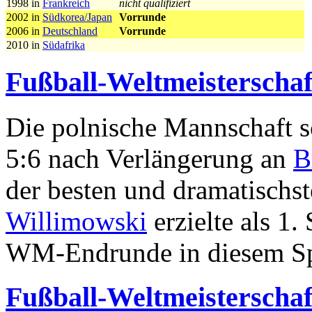
1998 in
Frankreich
nicht qualifiziert
2002 in
Südkorea/Japan
Vorrunde
2006 in
Deutschland
Vorrunde
2010 in
Südafrika
Fußball-Weltmeisterschaf
Die polnische Mannschaft sc
5:6 nach Verlängerung an
B
der besten und dramatischs
Willimowski
erzielte als 1.
WM-Endrunde in diesem Spi
Fußball-Weltmeisterschaf