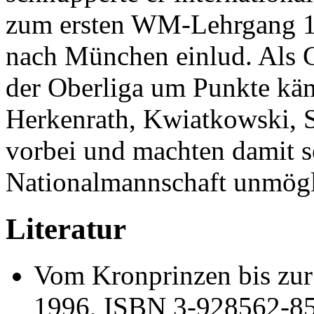
zum ersten WM-Lehrgang 19
nach München einlud. Als G
der Oberliga um Punkte käm
Herkenrath, Kwiatkowski, 
vorbei und machten damit se
Nationalmannschaft unmögl
Literatur
Vom Kronprinzen bis zu
1996, ISBN 3-928562-8