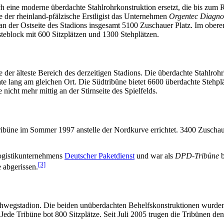
 eine moderne überdachte Stahlrohrkonstruktion ersetzt, die bis zum
e der rheinland-pfälzische Erstligist das Unternehmen
Orgentec Diagno
an der Ostseite des Stadions insgesamt 5100 Zuschauer Platz. Im obere
steblock mit 600 Sitzplätzen und 1300 Stehplätzen.
der älteste Bereich des derzeitigen Stadions. Die überdachte Stahlro
ate lang am gleichen Ort. Die Südtribüne bietet 6600 überdachte Stehp
cht mehr mittig an der Stirnseite des Spielfelds.
ibüne im Sommer 1997 anstelle der Nordkurve errichtet. 3400 Zuschaue
ogistikunternehmens
Deutscher Paketdienst
und war als
DPD-Tribüne
b
[3]
 abgerissen.
chwegstadion. Die beiden unüberdachten Behelfskonstruktionen wurden
 Jede Tribüne bot 800 Sitzplätze. Seit Juli 2005 trugen die Tribünen 