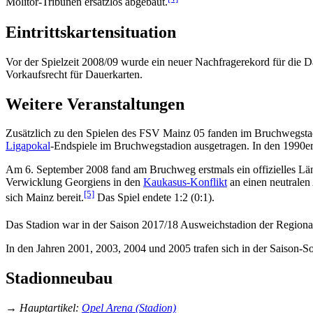
Molitor-Tribünen ersatzlos abgebaut.
Eintrittskartensituation
Vor der Spielzeit 2008/09 wurde ein neuer Nachfragerekord für die D
Vorkaufsrecht für Dauerkarten.
Weitere Veranstaltungen
Zusätzlich zu den Spielen des FSV Mainz 05 fanden im Bruchwegstadi
Ligapokal
-Endspiele im Bruchwegstadion ausgetragen. In den 1990er
Am 6. September 2008 fand am Bruchweg erstmals ein offizielles Län
Verwicklung Georgiens in den
Kaukasus-Konflikt
an einen neutralen
[5]
sich Mainz bereit.
Das Spiel endete 1:2 (0:1).
Das Stadion war in der Saison 2017/18 Ausweichstadion der Regiona
In den Jahren 2001, 2003, 2004 und 2005 trafen sich in der Saiso
Stadionneubau
→
Hauptartikel
:
Opel Arena (Stadion)