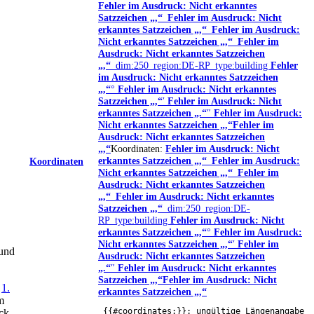
Fehler im Ausdruck: Nicht erkanntes
Satzzeichen „,“
_
Fehler im Ausdruck: Nicht
erkanntes Satzzeichen „,“
_
Fehler im Ausdruck:
Nicht erkanntes Satzzeichen „,“
_
Fehler im
Ausdruck: Nicht erkanntes Satzzeichen
„,“
_dim:250_region:DE-RP_type:building
Fehler
im Ausdruck: Nicht erkanntes Satzzeichen
„,“
°
Fehler im Ausdruck: Nicht erkanntes
Satzzeichen „,“
′
Fehler im Ausdruck: Nicht
erkanntes Satzzeichen „.“
″
Fehler im Ausdruck:
Nicht erkanntes Satzzeichen „,“
Fehler im
Ausdruck: Nicht erkanntes Satzzeichen
„,“
Koordinaten:
Fehler im Ausdruck: Nicht
erkanntes Satzzeichen „,“
_
Fehler im Ausdruck:
Koordinaten
Nicht erkanntes Satzzeichen „,“
_
Fehler im
Ausdruck: Nicht erkanntes Satzzeichen
„,“
_
Fehler im Ausdruck: Nicht erkanntes
Satzzeichen „,“
_dim:250_region:DE-
RP_type:building
Fehler im Ausdruck: Nicht
erkanntes Satzzeichen „,“
°
Fehler im Ausdruck:
Nicht erkanntes Satzzeichen „,“
′
Fehler im
 und
Ausdruck: Nicht erkanntes Satzzeichen
„.“
″
Fehler im Ausdruck: Nicht erkanntes
Satzzeichen „,“
Fehler im Ausdruck: Nicht
e
1.
erkanntes Satzzeichen „,“
m
{{#coordinates:}}
: ungültige Längenangabe
ck.