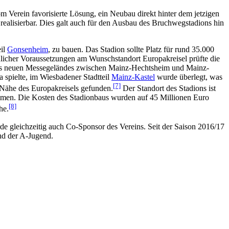
Verein favorisierte Lösung, ein Neubau direkt hinter dem jetzigen
realisierbar. Dies galt auch für den Ausbau des Bruchwegstadions hin
eil
Gonsenheim
, zu bauen. Das Stadion sollte Platz für rund 35.000
licher Voraussetzungen am Wunschstandort Europakreisel prüfte die
des neuen Messegeländes zwischen Mainz-Hechtsheim und Mainz-
 spielte, im Wiesbadener Stadtteil
Mainz-Kastel
wurde überlegt, was
[7]
r Nähe des Europakreisels gefunden.
Der Standort des Stadions ist
n. Die Kosten des Stadionbaus wurden auf 45 Millionen Euro
[8]
he.
e gleichzeitig auch Co-Sponsor des Vereins. Seit der Saison 2016/17
d der A-Jugend.