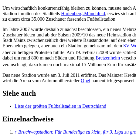
Um wirtschaftlich konkurrenzfähig bleiben zu können, musste nach A
Stadion inmitten des Stadtteils
Hartenberg-Münchfeld
, erwies sich a
zu einem circa 35.000 Zuschauer fassenden Fußballstadion.
Im Jahre 2007 wurde deshalb zunächst beschlossen, ein neues Mehrzw
Zuschauer bieten und ab der Saison 2009/10 das neue Heimstadion de
Stadt Mainz zwischenzeitlich drei weitere Baustandorte: auf dem eh
Ebersheim gelegen, aber auch ein Stadion gemeinsam mit dem
SV We
aber zu heftigen Protesten führte. Am 19. Februar 2008 wurde schließ
dabei um rund 800 m nach Süden und Richtung
Bretzenheim
verscho
veranschlagt, dazu kamen noch maximal 15 Millionen Euro für zusätz
Das neue Stadion wurde am 3. Juli 2011 eröffnet. Das Mainzer Kred
wird die Arena vom Automobilhersteller
Opel
namentlich gesponsert.
Siehe auch
Liste der größten Fußballstadien in Deutschland
Einzelnachweise
↑
Bruchwegstadion: Für Bundesliga zu klein, für 3. Liga zu gr