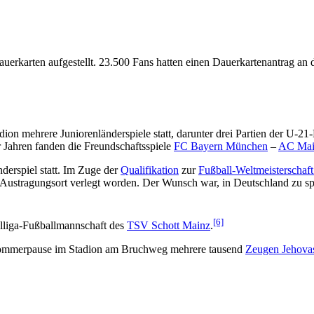
auerkarten aufgestellt. 23.500 Fans hatten einen Dauerkartenantrag an
on mehrere Juniorenländerspiele statt, darunter drei Partien der U-
 Jahren fanden die Freundschaftsspiele
FC Bayern München
–
AC Mai
derspiel statt. Im Zuge der
Qualifikation
zur
Fußball-Weltmeisterschaf
 Austragungsort verlegt worden. Der Wunsch war, in Deutschland zu spi
[6]
lliga-Fußballmannschaft des
TSV Schott Mainz
.
n-Sommerpause im Stadion am Bruchweg mehrere tausend
Zeugen Jehova