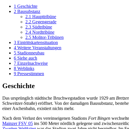
1
Geschichte
2
Bausubstanz
2.1
Haupttribüne
2.2
Gegengerade
2.3
Südtribüne
2.4
Nordtribüne
2.5
Molitor-Tribünen
3
Eintrittskartensituation
4
Weitere Veranstaltungen
5
Stadionneubau
6
Siehe auch
7
Einzelnachweise
8
Weblinks
9
Pressestimmen
Geschichte
Das ursprünglich städtische Bruchwegstadion wurde 1929 am
Bretze
Schweitzer-Straße) eröffnet. Von der damaligen Bausubstanz, bestehe
einer Aschenbahn, existiert nichts mehr.
Nach dem Verlust des vereinseigenen Stadions
Fort Bingen
wechselte
Mainzer FSV 05
ins 500 Meter nördlich gelegene und zwischenzeitli
Zweiten Weltkrieg
war das Stadion zwei Jahre nicht bespielbar. Im 