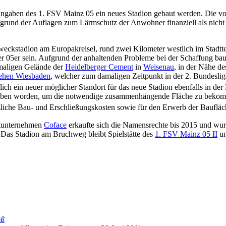
ngaben des 1. FSV Mainz 05 ein neues Stadion gebaut werden. Die vom 
ufgrund der Auflagen zum Lärmschutz der Anwohner finanziell als nicht 
eckstadion am Europakreisel, rund zwei Kilometer westlich im Stadtt
r 05er sein. Aufgrund der anhaltenden Probleme bei der Schaffung bau
emaligen Gelände der
Heidelberger Cement
in
Weisenau
, in der Nähe 
hen Wiesbaden
, welcher zum damaligen Zeitpunkt in der 2. Bundesliga
lich ein neuer möglicher Standort für das neue Stadion ebenfalls in de
ben worden, um die notwendige zusammenhängende Fläche zu bekomme
liche Bau- und Erschließungskosten sowie für den Erwerb der Baufläc
itunternehmen
Coface
erkaufte sich die Namensrechte bis 2015 und wurd
 Das Stadion am Bruchweg bleibt Spielstätte des
1. FSV Mainz 05 II
un
oß