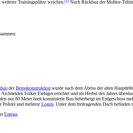
[1]
 weiterer Trainingsplätze weichen.
Nach Rückbau der Molitor-Tribün
sammen:
bau
der
Betonkonstruktion
wurde nach dem Abriss der alten Haupttri
r Architekten Folker Fiebiger errichtet und im Herbst des Jahres überd
ünden nur 80 Meter breit konstruierte Bau beherbergt im Erdgeschoss m
er Polizei und mehrere
Logen
. Unter dem freitragenden Dach befinden s
ors
Entega
.