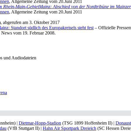
onnen
, Allgemeine Zeitung vom 20.Juni 2011
em Rhein-Main-GebietMainz: Abschied von der Nordtribüne im Mainze
onnen
, Allgemeine Zeitung vom 20.Juni 2011
), abgerufen am 3. Oktober 2017
inz: Standort südlich des Europakreisels steht fest
– Offizielle Presse
 News vom 19. Februar 2008.
s und Audiodateien
rena
nnheim) |
Dietmar-Hopp-Stadion
(TSG 1899 Hoffenheim II) |
Donaust
ldau
(VfB Stuttgart II) |
Hahn Air Sportpark Dreieich
(SC Hessen Dreiei