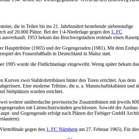
ine, die in Teilen bis ins 21. Jahrhundert bestehende siebenstufige
urch auf 20.000 Plätze. Bei der 1:4-Niederlage gegen den
1. FC
s ausverkauft. 1953 bekam das Bruchwegstadion erstmals einen Rasenp
 Haupttribüne (1965) und der Gegengeraden (1981). Mit dem Endspie
nspiel des Frauenfußballs in Deutschland in Mainz statt.
 1995 wurde die Flutlichtanlage eingeweiht. Wenig später bekam das
en Kurven zwei Stahlrohrtribünen hinter den Toren errichtet. Aus dem
bgerissen. Eine moderne Tribüne, die u. a. Mannschaftskabinen und d
nd Stehplätzen wurden errichtet.
ei weitere unüberdachte provisorische Zusatztribünen mit jeweils 80
 Gegengeraden mit Lärmschutzwänden geschlossen. Sowohl der Ausbau 
 Haupt- und Gegengerade erfolgt nach Plänen der Fiebiger GmbH Archit
rslautern).
-Viertelfinale gegen den
1. FC Nürnberg
am 27. Februar 1965). Für diese