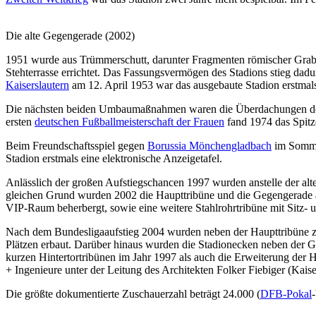
Die alte Gegengerade (2002)
1951 wurde aus Trümmerschutt, darunter Fragmenten römischer Grabste
Stehterrasse errichtet. Das Fassungsvermögen des Stadions stieg dad
Kaiserslautern
am 12. April 1953 war das ausgebaute Stadion erstmal
Die nächsten beiden Umbaumaßnahmen waren die Überdachungen der
ersten
deutschen Fußballmeisterschaft der Frauen
fand 1974 das Spitze
Beim Freundschaftsspiel gegen
Borussia Mönchengladbach
im Sommer
Stadion erstmals eine elektronische Anzeigetafel.
Anlässlich der großen Aufstiegschancen 1997 wurden anstelle der alt
gleichen Grund wurden 2002 die Haupttribüne und die Gegengerade a
VIP-Raum beherbergt, sowie eine weitere Stahlrohrtribüne mit Sitz- u
Nach dem Bundesligaaufstieg 2004 wurden neben der Haupttribüne zw
Plätzen erbaut. Darüber hinaus wurden die Stadionecken neben der
kurzen Hintertortribünen im Jahr 1997 als auch die Erweiterung der
+ Ingenieure unter der Leitung des Architekten Folker Fiebiger (Kaise
Die größte dokumentierte Zuschauerzahl beträgt 24.000 (
DFB-Pokal