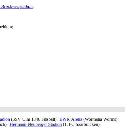
r Bruchwegstadion
.
meldung.
adion
(SSV Ulm 1846 Fußball) |
EWR-Arena
(Wormatia Worms) |
ch) |
Hermann-Neuberger-Stadion
(1. FC Saarbrücken) |