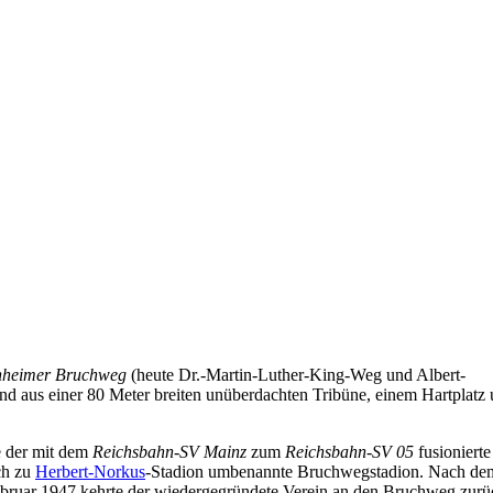
nheimer Bruchweg
(heute Dr.-Martin-Luther-King-Weg und Albert-
nd aus einer 80 Meter breiten unüberdachten Tribüne, einem Hartplatz
 der mit dem
Reichsbahn-SV Mainz
zum
Reichsbahn-SV 05
fusioniert
ch zu
Herbert-Norkus
-Stadion umbenannte Bruchwegstadion. Nach de
Februar 1947 kehrte der wiedergegründete Verein an den Bruchweg zurü