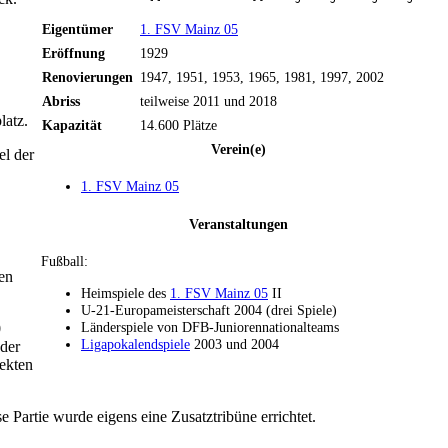
Eigentümer
1. FSV Mainz 05
Eröffnung
1929
Renovierungen
1947, 1951, 1953, 1965, 1981, 1997, 2002
Abriss
teilweise 2011 und 2018
latz.
Kapazität
14.600 Plätze
Verein(e)
l der
1. FSV Mainz 05
Veranstaltungen
Fußball:
en
Heimspiele des
1. FSV Mainz 05
II
U-21-Europameisterschaft 2004 (drei Spiele)
Länderspiele von DFB-Juniorennationalteams
0
Ligapokalendspiele
2003 und 2004
der
ekten
 Partie wurde eigens eine Zusatztribüne errichtet.