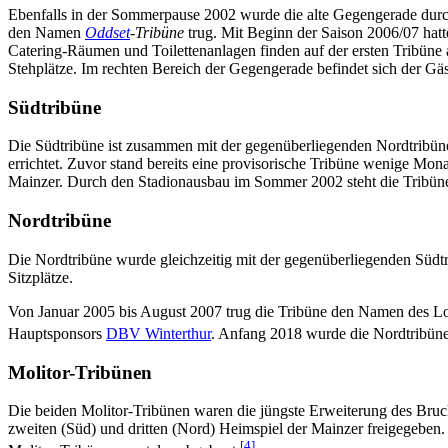
Ebenfalls in der Sommerpause 2002 wurde die alte Gegengerade durch
den Namen
Oddset
-Tribüne
trug. Mit Beginn der Saison 2006/07 hatt
Catering-Räumen und Toilettenanlagen finden auf der ersten Tribüne 
Stehplätze. Im rechten Bereich der Gegengerade befindet sich der Gä
Südtribüne
Die Südtribüne ist zusammen mit der gegenüberliegenden Nordtribüne 
errichtet. Zuvor stand bereits eine provisorische Tribüne wenige Mon
Mainzer. Durch den Stadionausbau im Sommer 2002 steht die Tribüne ni
Nordtribüne
Die Nordtribüne wurde gleichzeitig mit der gegenüberliegenden Südtr
Sitzplätze.
Von Januar 2005 bis August 2007 trug die Tribüne den Namen des L
Hauptsponsors
DBV Winterthur
. Anfang 2018 wurde die Nordtribüne
Molitor-Tribünen
Die beiden Molitor-Tribünen waren die jüngste Erweiterung des Bru
zweiten (Süd) und dritten (Nord) Heimspiel der Mainzer freigegeben.
[4]