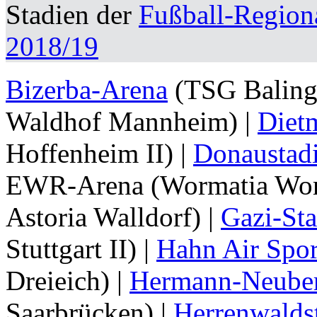
Stadien der
Fußball-Region
2018/19
Bizerba-Arena
(TSG Baling
Waldhof Mannheim) |
Diet
Hoffenheim II) |
Donaustad
EWR-Arena
(Wormatia Wor
Astoria Walldorf) |
Gazi-Sta
Stuttgart II) |
Hahn Air Spor
Dreieich) |
Hermann-Neuber
Saarbrücken) |
Herrenwalds