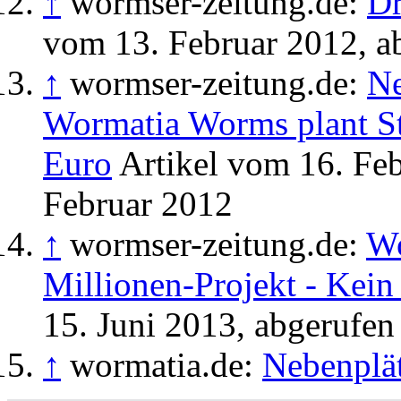
↑
wormser-zeitung.de:
Dr
vom 13. Februar 2012, a
↑
wormser-zeitung.de:
Ne
Wormatia Worms plant St
Euro
Artikel vom 16. Feb
Februar 2012
↑
wormser-zeitung.de:
Wo
Millionen-Projekt - Kei
15. Juni 2013, abgerufen
↑
wormatia.de:
Nebenplä