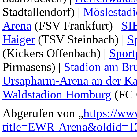
Stadtallendorf) |
Möslestad
Arena
(FSV Frankfurt) |
SI
Haiger
(TSV Steinbach) |
S
(Kickers Offenbach) |
Sport
Pirmasens) |
Stadion am Br
Ursapharm-Arena an der Ka
Waldstadion Homburg
(FC 
Abgerufen von „
https://ww
title=EWR-Arena&oldid=1