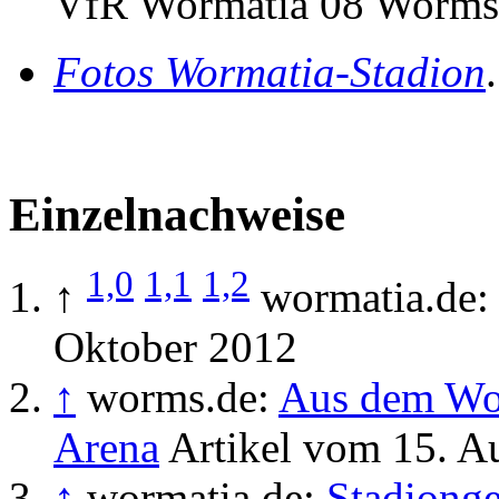
VfR Wormatia 08 Worms
Fotos Wormatia-Stadion
Einzelnachweise
1,0
1,1
1,2
↑
wormatia.de
Oktober 2012
↑
worms.de:
Aus dem Wo
Arena
Artikel vom 15. A
↑
wormatia.de:
Stadionge