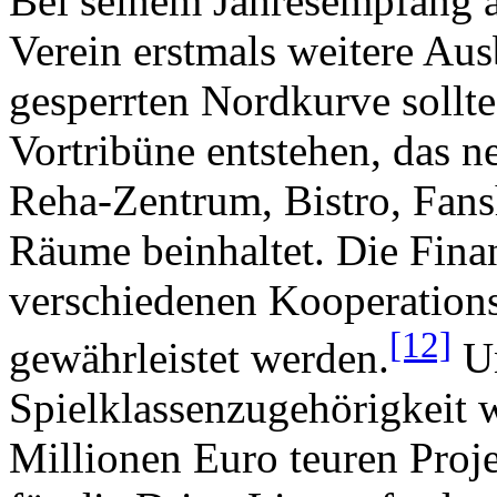
Bei seinem Jahresempfang a
Verein erstmals weitere Aus
gesperrten Nordkurve sollt
Vortribüne entstehen, das n
Reha-Zentrum, Bistro, Fans
Räume beinhaltet. Die Fina
verschiedenen Kooperations
[12]
gewährleistet werden.
Un
Spielklassenzugehörigkeit 
Millionen Euro teuren Proj