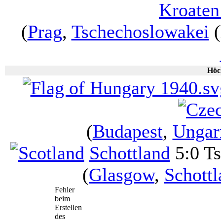
Kroaten
(
Prag
,
Tschechoslowakei
(
Höc
(
Budapest
,
Ungar
Schottland
5:0 T
(
Glasgow
,
Schottl
Fehler
beim
Erstellen
des