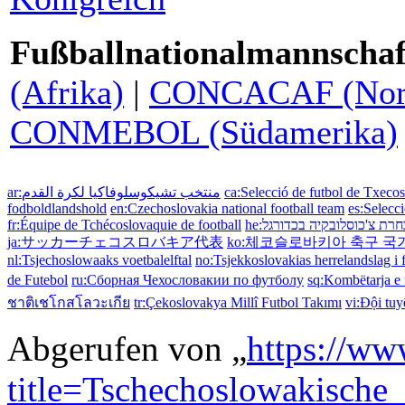
Fußballnationalmannschaf
(Afrika)
|
CONCACAF (Nord-,
CONMEBOL (Südamerika)
ar:منتخب تشيكوسلوفاكيا لكرة القدم
ca:Selecció de futbol de Txeco
fodboldlandshold
en:Czechoslovakia national football team
es:Selecc
fr:Équipe de Tchécoslovaquie de football
he:חרת צ'כוסלובקיה בכדורגל
ja:サッカーチェコスロバキア代表
ko:체코슬로바키아 축구 
nl:Tsjechoslowaaks voetbalelftal
no:Tsjekkoslovakias herrelandslag i f
de Futebol
ru:Сборная Чехословакии по футболу
sq:Kombëtarja e f
ชาติเชโกสโลวะเกีย
tr:Çekoslovakya Millî Futbol Takımı
vi:Đội tu
Abgerufen von „
https://ww
title=Tschechoslowakische