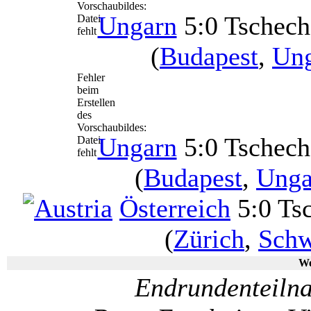
Vorschaubildes:
Ungarn
5:0 Tschec
Datei
fehlt
(
Budapest
,
Un
Fehler
beim
Erstellen
des
Vorschaubildes:
Ungarn
5:0 Tschec
Datei
fehlt
(
Budapest
,
Unga
Österreich
5:0 Ts
(
Zürich
,
Schw
We
Endrundenteiln