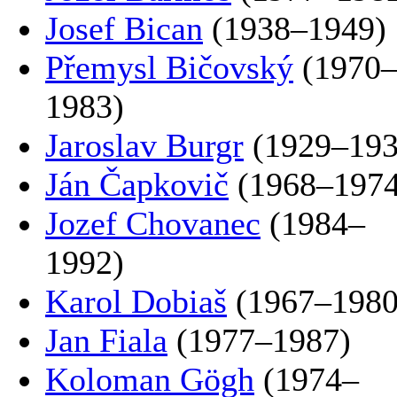
Josef Bican
(1938–1949)
Přemysl Bičovský
(1970
1983)
Jaroslav Burgr
(1929–193
Ján Čapkovič
(1968–1974
Jozef Chovanec
(1984–
1992)
Karol Dobiaš
(1967–1980
Jan Fiala
(1977–1987)
Koloman Gögh
(1974–