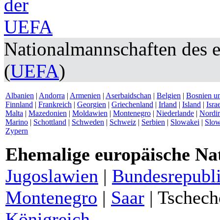
Nationalmannschaften des 
(
UEFA
)
Albanien
|
Andorra
|
Armenien
|
Aserbaidschan
|
Belgien
|
Bosnien u
Finnland
|
Frankreich
|
Georgien
|
Griechenland
|
Irland
|
Island
|
Isra
Malta
|
Mazedonien
|
Moldawien
|
Montenegro
|
Niederlande
|
Nordir
Marino
|
Schottland
|
Schweden
|
Schweiz
|
Serbien
|
Slowakei
|
Slow
Zypern
Ehemalige europäische Na
Jugoslawien
|
Bundesrepubli
Montenegro
|
Saar
|
Tschech
Königreich