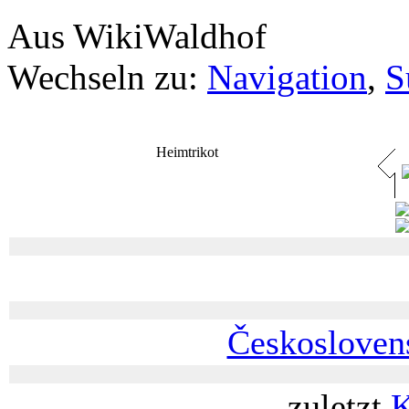
Aus WikiWaldhof
Wechseln zu:
Navigation
,
S
Heimtrikot
Českosloven
zuletzt
K