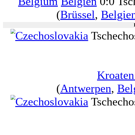
Belgien
0:0 Tsc
(
Brüssel
,
Belgie
Tschecho
Kroaten
(
Antwerpen
,
Bel
Tschecho