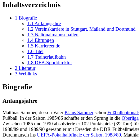
Inhaltsverzeichnis
1
Biografie
1.1
Anfangsjahre
1.2
Vereinskarriere in Stuttgart, Mailand und Dortmund
1.3
Nationalmannschaften
1.4
Ehrungen
1.5
Karriereende
1.6
Titel
1.7
Trainerlaufbahn
1.8
DFB-Sportdirektor
2
Literatur
3
Weblinks
Biografie
Anfangsjahre
Matthias Sammer, dessen Vater
Klaus Sammer
schon
Fußballnational
Fußball. In der Saison 1985/86 schaffte er den Sprung in die
Oberlig
Zwischen 1985 und 1990 absolvierte er 102 Punktspiele (39 Tore) fü
1988/89 und 1989/90 gewann er mit Dresden die DDR-Fußballmeister
Durchmarsch ins
UEFA-Pokalhalbfinale der Saison 1988/89
. Matthi