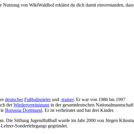
e Nutzung von WikiWaldhof erklärst du dich damit einverstanden, dass
ger
deutscher
Fußballspieler
und
-trainer
. Er war von 1986 bis 1997
ach der
Wiedervereinigung
in der gesamtdeutschen Nationalmannschaf
ie
Borussia Dortmund
. Er ist verheiratet und hat drei Kinder.
n. Die Stiftung Jugendfußball wurde im Jahr 2000 von Jürgen Klinsm
l-Lehrer-Sonderlehrgangs gegründet.