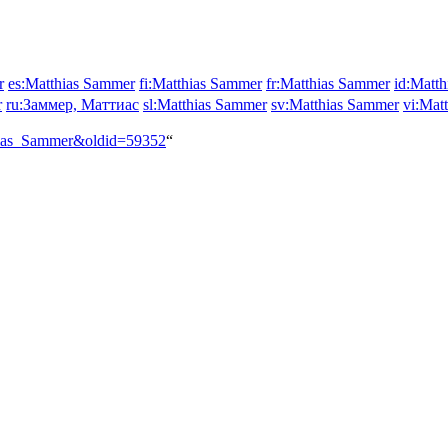
r
es:Matthias Sammer
fi:Matthias Sammer
fr:Matthias Sammer
id:Matt
r
ru:Заммер, Маттиас
sl:Matthias Sammer
sv:Matthias Sammer
vi:Mat
thias_Sammer&oldid=59352
“