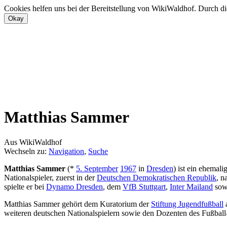
Cookies helfen uns bei der Bereitstellung von WikiWaldhof. Durch di
Matthias Sammer
Aus WikiWaldhof
Wechseln zu:
Navigation
,
Suche
Matthias Sammer
(*
5. September
1967
in
Dresden
) ist ein ehemali
Nationalspieler, zuerst in der
Deutschen Demokratischen Republik
, n
spielte er bei
Dynamo Dresden
, dem
VfB Stuttgart
,
Inter Mailand
sow
Matthias Sammer gehört dem Kuratorium der
Stiftung Jugendfußball
a
weiteren deutschen Nationalspielern sowie den Dozenten des Fußbal