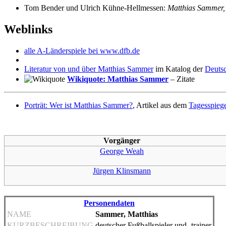
Tom Bender und Ulrich Kühne-Hellmessen:
Matthias Sammer,
Weblinks
alle A-Länderspiele bei www.dfb.de
Literatur von und über Matthias Sammer
im Katalog der
Deutsc
Wikiquote: Matthias Sammer
– Zitate
Porträt: Wer ist Matthias Sammer?
, Artikel aus dem
Tagesspieg
Vorgänger
George Weah
Jürgen Klinsmann
Personendaten
NAME
Sammer, Matthias
KURZBESCHREIBUNG
deutscher Fußballspieler und -trainer