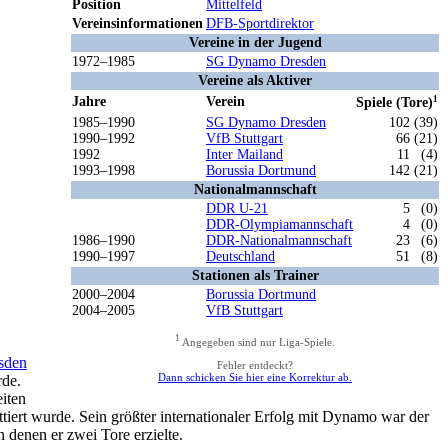
Position
Mittelfeld
Vereinsinformationen
DFB-Sportdirektor
Vereine in der Jugend
1972–1985
SG Dynamo Dresden
Vereine als Aktiver
Jahre
Verein
1
Spiele (Tore)
1985–1990
SG Dynamo Dresden
102 (39)
1990–1992
VfB Stuttgart
66 (21)
1992
Inter Mailand
11
(4)
1993–1998
Borussia Dortmund
142 (21)
Nationalmannschaft
DDR U-21
5
(0)
DDR-Olympiamannschaft
4
(0)
1986–1990
DDR-Nationalmannschaft
23
(6)
1990–1997
Deutschland
51
(8)
Stationen als Trainer
2000–2004
Borussia Dortmund
2004–2005
VfB Stuttgart
1
Angegeben sind nur Liga-Spiele.
sden
Fehler entdeckt?
Dann schicken Sie hier eine Korrektur ab.
rde.
eiten
iert wurde. Sein größter internationaler Erfolg mit Dynamo war der
denen er zwei Tore erzielte.