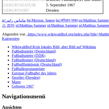
GEBURTSDATUM
5. September 1967
GEBURTSORT
Dresden
ar:ماتياس زامر
bg:Матиас Замер
bn:মাথিয়াস সামার
en:Matthias Samme
스 잠머
nl:Matthias Sammer
pl:Matthias Sammer
pt:Matthias Samme
Abgerufen von „
https://www.wikiwaldhof.org/index.php?title=Mat
Kategorien
:
Wikiwaldhof:Kein lokales Bild, aber Bild auf Wikidata
Fußballspieler (Deutschland)
Fußballspieler (DDR)
Fußballtrainer (Deutschland)
Fußballfunktionär (Deutschland)
Fußballeuropameister
Europas Fußballer des Jahres
Sportler (Dresden)
Mann
Geboren 1967
Navigationsmenü
Ansichten