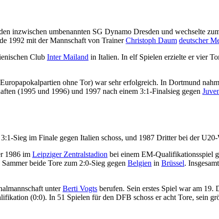
 den inzwischen umbenannten SG Dynamo Dresden und wechselte zum
de 1992 mit der Mannschaft von Trainer
Christoph Daum
deutscher Me
lienischen Club
Inter Mailand
in Italien. In elf Spielen erzielte er vier T
 Europapokalpartien ohne Tor) war sehr erfolgreich. In Dortmund nahm
aften (1995 und 1996) und 1997 nach einem 3:1-Finalsieg gegen
Juven
:1-Sieg im Finale gegen Italien schoss, und 1987 Dritter bei der U2
er 1986 im
Leipziger Zentralstadion
bei einem EM-Qualifikationsspiel 
e Sammer beide Tore zum 2:0-Sieg gegen
Belgien
in
Brüssel
. Insgesam
onalmannschaft unter
Berti Vogts
berufen. Sein erstes Spiel war am 19
ation (0:0). In 51 Spielen für den DFB schoss er acht Tore, sein grö