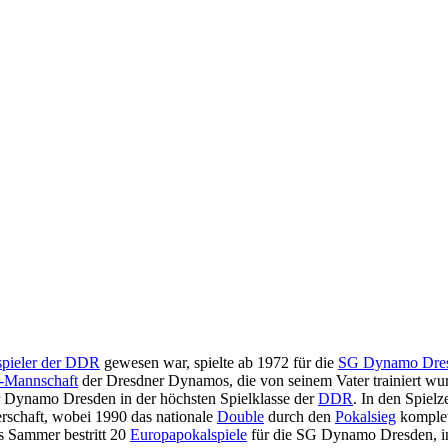
spieler der DDR
gewesen war, spielte ab 1972 für die
SG Dynamo Dre
a-Mannschaft
der Dresdner Dynamos, die von seinem Vater trainiert wu
r Dynamo Dresden in der höchsten Spielklasse der
DDR
. In den Spielz
schaft, wobei 1990 das nationale
Double
durch den
Pokalsieg
komplett
as Sammer bestritt 20
Europapokalspiele
für die SG Dynamo Dresden, in 