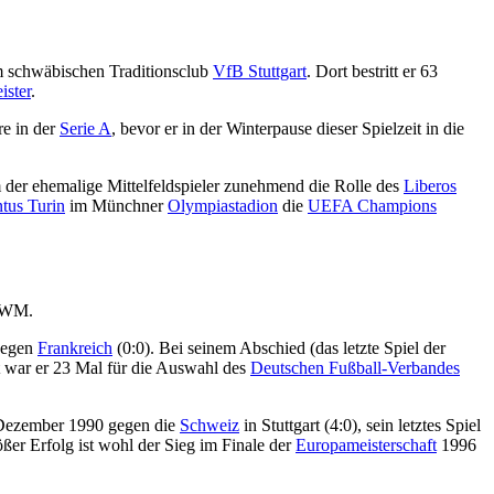
 schwäbischen Traditionsclub
VfB Stuttgart
. Dort bestritt er 63
ister
.
ore in der
Serie A
, bevor er in der Winterpause dieser Spielzeit in die
 der ehemalige Mittelfeldspieler zunehmend die Rolle des
Liberos
tus Turin
im Münchner
Olympiastadion
die
UEFA Champions
0-WM.
gegen
Frankreich
(0:0). Bei seinem Abschied (das letzte Spiel der
t war er 23 Mal für die Auswahl des
Deutschen Fußball-Verbandes
. Dezember 1990 gegen die
Schweiz
in Stuttgart (4:0), sein letztes Spiel
ßer Erfolg ist wohl der Sieg im Finale der
Europameisterschaft
1996