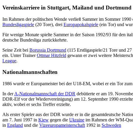
Vereinskarriere in Stuttgart, Mailand und Dortmund
Im Rahmen der politischen Wende verließ Sammer im Sommer 1990
Bundesligaspiele
(20 Tore), drei
Europapokalspiele
(ein Tor) und wur
Für wenige Monate spielte Sammer in der Saison 1992/93 für den ita
deutsche Bundesliga zurückkehrte.
Seine Zeit bei
Borussia Dortmund
(115 Erstligaspiele/21 Tore und 27
ein. Unter Trainer
Ottmar Hitzfeld
gewann er zwei weitere Meistersch
League
.
Nationalmannschaften
1986 wurde er Europameister bei der U18-EM, wobei er ein Tor zum 3
In der
A-Nationalmannschaft der DDR
debütierte er am 19. Novemb
DDR-Elf vor der Wiedervereinigung) am 12. September 1990 erzielt
aktiv, wobei er sechs Treffer erzielte.
Als erster Spieler aus der DDR wurde er in die gesamtdeutsche Nati
am 7. Juni 1997 in
Kiew
gegen die
Ukraine
im Rahmen der WM-Qualifik
in
England
und die
Vizeeuropameisterschaft
1992 in
Schweden