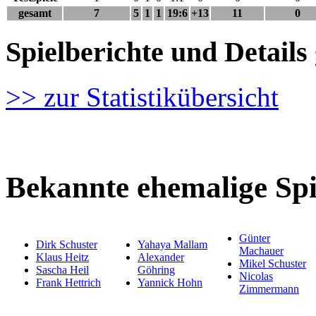
gesamt
7
5
1
1
19:6
+13
11
0
Spielberichte und Detai
>> zur Statistikübersicht
Bekannte ehemalige Spi
Günter
Dirk Schuster
Yahaya Mallam
Machauer
Klaus Heitz
Alexander
Mikel Schuster
Sascha Heil
Göhring
Nicolas
Frank Hettrich
Yannick Hohn
Zimmermann