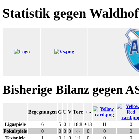
Statistik gegen Waldhof
Bisherige Bilanz gegen 
Begegnungen
G
U
V
Tore
+ -
Ligaspiele
6
5
0
1
18:8
+13
11
0
Pokalspiele
0
0
0
0
-:-
0
0
0
Testspiele
1
0
1
0
1:1
0
0
0