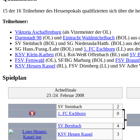
15 der 16 Teilnehmer des Hessenpokals qualifizierten sich über die h
Teilnehmer:
Viktoria Aschaffenburg
(als Vizemeister der OL)
Darmstadt 98
(OL) und
Eintracht Waldmichelbach
(BOL) aus d
SV Steinbach (BOL) und SG Niederaula/Hattb. (BOL) aus de
SG Haus./Fussg./Lahr (BOL) und
1. FC Eschborn
(LL) aus de
KSV Klein-Karben
(OL), Rot-Weiß Offenbach (BL) und
SV B
FSV Fernwald
(OL), SF/BG Marburg (BOL) und
FSV Braunf
KSV Hessen Kassel
(RL), FSV Dörnberg (LL) und SV Adler 
Spielplan
Achtelfinale
23./24. Februar 2008
SV Steinbach
2
1. FC Eschborn
0
SV Bernbach
4
KSV Hessen Kassel
3