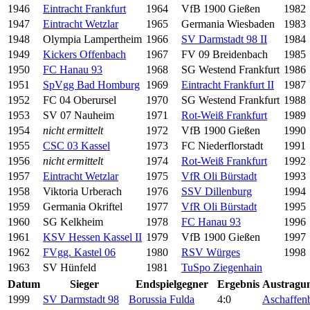
1946
Eintracht Frankfurt
1964
VfB 1900 Gießen
1982
1947
Eintracht Wetzlar
1965
Germania Wiesbaden
1983
1948
Olympia Lampertheim
1966
SV Darmstadt 98 II
1984
1949
Kickers Offenbach
1967
FV 09 Breidenbach
1985
1950
FC Hanau 93
1968
SG Westend Frankfurt
1986
1951
SpVgg Bad Homburg
1969
Eintracht Frankfurt II
1987
1952
FC 04 Oberursel
1970
SG Westend Frankfurt
1988
1953
SV 07 Nauheim
1971
Rot-Weiß Frankfurt
1989
1954
nicht ermittelt
1972
VfB 1900 Gießen
1990
1955
CSC 03 Kassel
1973
FC Niederflorstadt
1991
1956
nicht ermittelt
1974
Rot-Weiß Frankfurt
1992
1957
Eintracht Wetzlar
1975
VfR Oli Bürstadt
1993
1958
Viktoria Urberach
1976
SSV Dillenburg
1994
1959
Germania Okriftel
1977
VfR Oli Bürstadt
1995
1960
SG Kelkheim
1978
FC Hanau 93
1996
1961
KSV Hessen Kassel II
1979
VfB 1900 Gießen
1997
1962
FVgg. Kastel 06
1980
RSV Würges
1998
1963
SV Hünfeld
1981
TuSpo Ziegenhain
Datum
Sieger
Endspielgegner
Ergebnis
Austragun
1999
SV Darmstadt 98
Borussia Fulda
4:0
Aschaffen