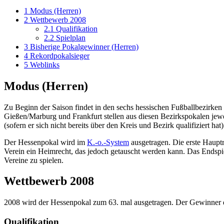
1
Modus (Herren)
2
Wettbewerb 2008
2.1
Qualifikation
2.2
Spielplan
3
Bisherige Pokalgewinner (Herren)
4
Rekordpokalsieger
5
Weblinks
Modus (Herren)
Zu Beginn der Saison findet in den sechs hessischen Fußballbezirken
Gießen/Marburg und Frankfurt stellen aus diesen Bezirkspokalen jewe
(sofern er sich nicht bereits über den Kreis und Bezirk qualifiziert hat)
Der Hessenpokal wird im
K.-o.-System
ausgetragen. Die erste Hauptr
Verein ein Heimrecht, das jedoch getauscht werden kann. Das Endspiel 
Vereine zu spielen.
Wettbewerb 2008
2008 wird der Hessenpokal zum 63. mal ausgetragen. Der Gewinner de
Qualifikation