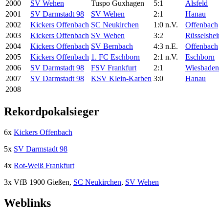
2000
SV Wehen
Tuspo Guxhagen
5:1
Alsfeld
2001
SV Darmstadt 98
SV Wehen
2:1
Hanau
2002
Kickers Offenbach
SC Neukirchen
1:0 n.V.
Offenbach
2003
Kickers Offenbach
SV Wehen
3:2
Rüsselshe
2004
Kickers Offenbach
SV Bernbach
4:3 n.E.
Offenbach
2005
Kickers Offenbach
1. FC Eschborn
2:1 n.V.
Eschborn
2006
SV Darmstadt 98
FSV Frankfurt
2:1
Wiesbaden
2007
SV Darmstadt 98
KSV Klein-Karben
3:0
Hanau
2008
Rekordpokalsieger
6x
Kickers Offenbach
5x
SV Darmstadt 98
4x
Rot-Weiß Frankfurt
3x VfB 1900 Gießen,
SC Neukirchen
,
SV Wehen
Weblinks