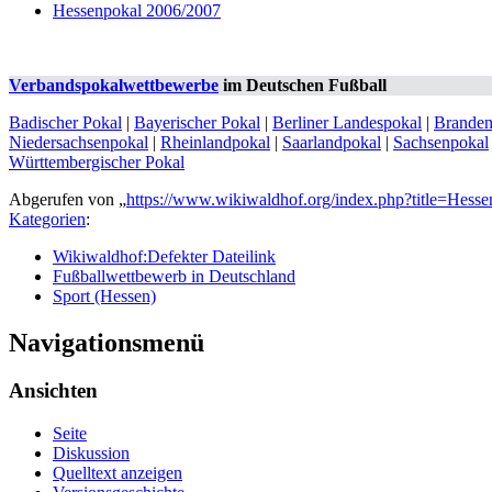
Hessenpokal 2006/2007
Verbandspokalwettbewerbe
im Deutschen Fußball
Badischer Pokal
|
Bayerischer Pokal
|
Berliner Landespokal
|
Branden
Niedersachsenpokal
|
Rheinlandpokal
|
Saarlandpokal
|
Sachsenpokal
Württembergischer Pokal
Abgerufen von „
https://www.wikiwaldhof.org/index.php?title=Hess
Kategorien
:
Wikiwaldhof:Defekter Dateilink
Fußballwettbewerb in Deutschland
Sport (Hessen)
Navigationsmenü
Ansichten
Seite
Diskussion
Quelltext anzeigen