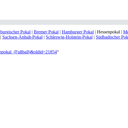
burgischer Pokal
|
Bremer Pokal
|
Hamburger Pokal
|
Hessenpokal
|
Me
|
Sachsen-Anhalt-Pokal
|
Schleswig-Holstein-Pokal
|
Südbadischer Pok
enpokal_(Fußball)&oldid=21854
“