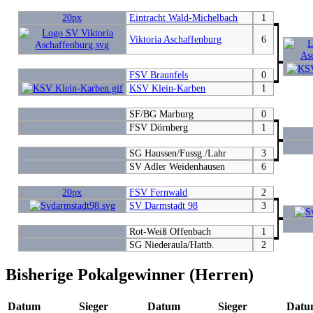
20px
Eintracht Wald-Michelbach
1
Viktoria Aschaffenburg
6
FSV Braunfels
0
KSV Klein-Karben
1
SF/BG Marburg
0
FSV Dörnberg
1
SG Haussen/Fussg./Lahr
3
SV Adler Weidenhausen
6
20px
FSV Fernwald
2
SV Darmstadt 98
3
Rot-Weiß Offenbach
1
SG Niederaula/Hattb.
2
Bisherige Pokalgewinner (Herren)
Datum
Sieger
Datum
Sieger
Datu