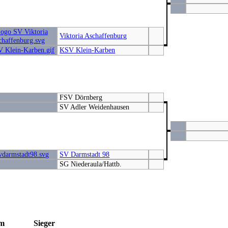
Viktoria Aschaffenburg
KSV Klein-Karben
FSV Dörnberg
SV Adler Weidenhausen
SV Darmstadt 98
SG Niederaula/Hattb.
m
Sieger