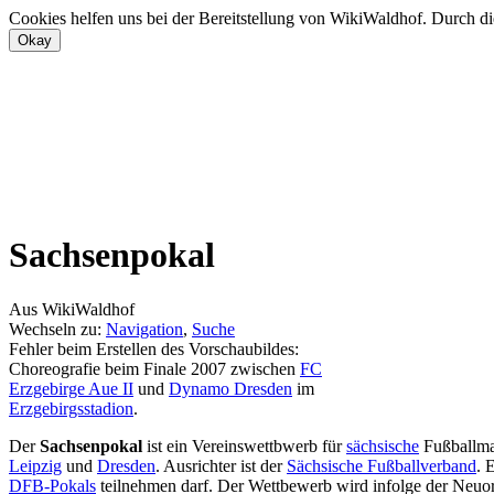
Cookies helfen uns bei der Bereitstellung von WikiWaldhof. Durch di
Sachsenpokal
Aus WikiWaldhof
Wechseln zu:
Navigation
,
Suche
Fehler beim Erstellen des Vorschaubildes:
Choreografie beim Finale 2007 zwischen
FC
Erzgebirge Aue II
und
Dynamo Dresden
im
Erzgebirgsstadion
.
Der
Sachsenpokal
ist ein Vereinswettbwerb für
sächsische
Fußballma
Leipzig
und
Dresden
. Ausrichter ist der
Sächsische Fußballverband
. 
DFB-Pokals
teilnehmen darf. Der Wettbewerb wird infolge der Neuo