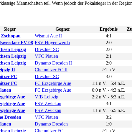
rklassige Mannschaften teil. Wenn jedoch der Pokalsieger in der Regiona
Sieger
Gegner
Ergebnis
Zu
 Zschopau
Wismut Aue II
4:1
fswerdaer FV 08
FSV Hoyerswerda
2:0
hsen Leipzig
Dresdner SC
2:0
hsen Leipzig
VFC Plauen
2:1
hsen Leipzig
Dynamo Dresden II
2:0
ipzig II
Chemnitzer FC II
2:1 n.V.
itzer FC
Dresdner SC
3:0
itzer FC
FC Erzgebirge Aue
1:1 n.V. - 5:4 n.E.
lauen
FC Erzgebirge Aue
0:0 n.V. - 4:3 n.E.
gebirge Aue
VfB Leipzig
2:2 n.V. - 5:3 n.E.
gebirge Aue
FSV Zwickau
3:1
gebirge Aue
FSV Zwickau
1:1 n.V. - 6:5 n.E.
o Dresden
VFC Plauen
3:2
lauen
Dynamo Dresden
1:0
hsen Leipzig
Chemnitzer FC
2:1 n.V.