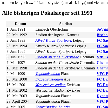
nahmen lediglich zwölf Landesligisten (damals 4. Liga) und vier unte
Alle bisherigen Pokalsieger seit 1991
Datum
Stadion
1. Juni 1991
Limbach-Oberfrohna
SpVgg
22. Mai 1992
Stadion der Jugend, Kamenz
Bischo
2. Juni 1993
Alfred-Kunze-Sportpark
Leipzig
FC Sac
25. Mai 1994
Alfred- Kunze- Sportpark
Leipzig
FC Sac
7. Juni 1995
Alfred- Kunze- Sportpark
Leipzig
FC Sac
5. Juni 1996
Stadion an der Gellertstraße
Chemnitz
VfB Le
7. Mai 1997
Stadion an der Gellertstraße
Chemnitz
Chemn
16. Mai 1998
Stadion an der Gellertstrasse
Chemnitz
Chemn
2. Mai 1999
Vogtlandstadion
Plauen
VFC P
28. Mai 2000
Erzgebirgsstadion
Aue
FC Erz
16. Mai 2001
Westsachsenstadion
Zwickau
FC Erz
31. Mai 2002
Westsachsenstadion
Zwickau
FC Erz
10. Mai 2003
Vogtlandstadion
Plauen
Dynam
28. April 2004
Vogtlandstadion
Plauen
VFC P
4. Mai 2005
Zentralstadion Leipzig
FC Sac