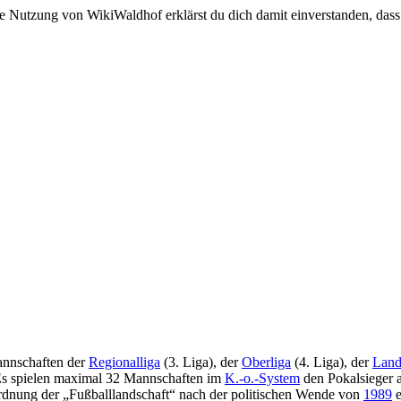
e Nutzung von WikiWaldhof erklärst du dich damit einverstanden, dass
nnschaften der
Regionalliga
(3. Liga), der
Oberliga
(4. Liga), der
Land
Es spielen maximal 32 Mannschaften im
K.-o.-System
den Pokalsieger a
rdnung der „Fußballlandschaft“ nach der politischen Wende von
1989
e