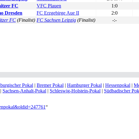
itzer FC
VFC Plauen
1:0
o Dresden
FC Erzgebirge Aue II
2:0
tzer FC
(Finalist)
FC Sachsen Leipzig
(Finalist)
-:-
burgischer Pokal
|
Bremer Pokal
|
Hamburger Pokal
|
Hessenpokal
|
Me
|
Sachsen-Anhalt-Pokal
|
Schleswig-Holstein-Pokal
|
Südbadischer Pok
hsenpokal&oldid=247761
“