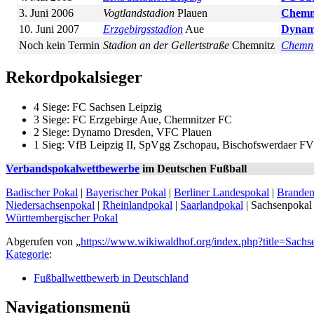
3. Juni 2006
Vogtlandstadion
Plauen
Chemn
10. Juni 2007
Erzgebirgsstadion
Aue
Dynam
Noch kein Termin
Stadion an der Gellertstraße
Chemnitz
Chemni
Rekordpokalsieger
4 Siege: FC Sachsen Leipzig
3 Siege: FC Erzgebirge Aue, Chemnitzer FC
2 Siege: Dynamo Dresden, VFC Plauen
1 Sieg: VfB Leipzig II, SpVgg Zschopau, Bischofswerdaer FV
Verbandspokalwettbewerbe
im Deutschen Fußball
Badischer Pokal
|
Bayerischer Pokal
|
Berliner Landespokal
|
Branden
Niedersachsenpokal
|
Rheinlandpokal
|
Saarlandpokal
|
Sachsenpokal
Württembergischer Pokal
Abgerufen von „
https://www.wikiwaldhof.org/index.php?title=Sac
Kategorie
:
Fußballwettbewerb in Deutschland
Navigationsmenü