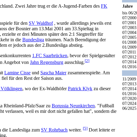
chland. Zwei Jahre trug er die A-Jugend-Farben des
FK
Jahre
bis 06/2
07/2000
aspiele für den
SV Waldhof
, wurde allerdings jeweils erst
07/2001
07/2003
oss der Bosnier am 13.Mai 2001 am 33.Spieltag in
07/2004
erzielte er drei Minuten später den 2:1 Siegtreffer für
07/2005
kehr in die
Bundesliga
träumen. Nach Beendigung der
01/2008
 dem er jedoch aus der 2.Bundesliga abstieg.
01/2009
07/2011
enkonkurrenten
1.FC Saarbrücken
, bevor der Spielgestalter
07/2012
[2]
07/2014
ein Angebot von
Jahn Regensburg
ausschlug.
01/2016
it
Lamine Cisse
und
Sascha Maier
zusammenspielte. Am
iel für den Rest der Saison aus.
11/2009
07/2013
 Völklingen
, wo der Ex-Waldhöfer
Patrick Klyk
zu dieser
07/2014
01/2016
07/2020
07/2024
iga Rheinland-Pfalz/Saar zu
Borussia Neunkirchen
. "Fußball
06/2025
 verlassen, weil es mir dort nicht gefallen hat", sondern die
[5]
n die Landesliga zum
SV Rohrbach
weiter.
Dort leitete er
ing.