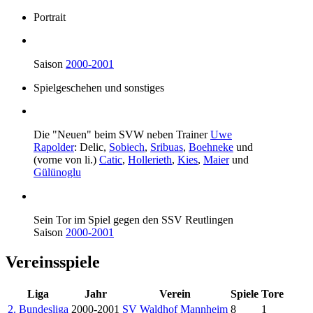
Portrait
Saison
2000-2001
Spielgeschehen und sonstiges
Die "Neuen" beim SVW neben Trainer
Uwe
Rapolder
:
Delic
,
Sobiech
,
Sribuas
,
Boehneke
und
(vorne von li.)
Catic
,
Hollerieth
,
Kies
,
Maier
und
Gülünoglu
Sein Tor im Spiel gegen den SSV Reutlingen
Saison
2000-2001
Vereinsspiele
Liga
Jahr
Verein
Spiele
Tore
2. Bundesliga
2000-2001
SV Waldhof Mannheim
8
1