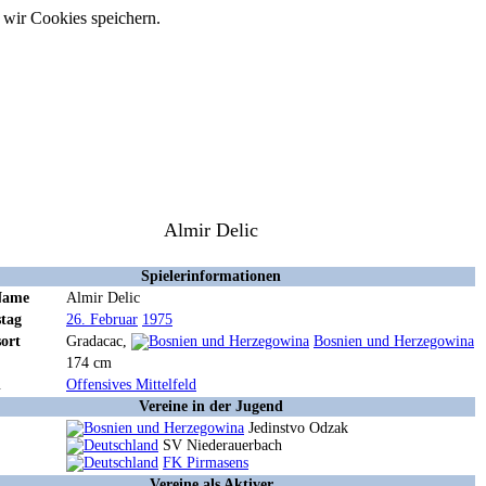
 wir Cookies speichern.
Almir Delic
Spielerinformationen
Name
Almir Delic
tag
26. Februar
1975
ort
Gradacac,
Bosnien und Herzegowina
174 cm
n
Offensives Mittelfeld
Vereine in der Jugend
Jedinstvo Odzak
SV Niederauerbach
FK Pirmasens
Vereine als Aktiver