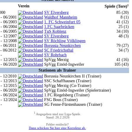
Verein
1
Spiele (Tore)
000
SV Elversberg
85 (20)
 - 06/2001
Waldhof Mannheim
8 (1)
 - 06/2003
1. FC Schweinfurt 05
41 (12)
 - 06/2004
1.FC Saarbrücken
25 (1)
 - 06/2005
TuS Koblenz
34 (10)
 - 12/2007
SV Elversberg
48 (3)
 - 12/2008
SV Röchling Völklingen
 - 06/2011
Borussia Neunkirchen
79 (27)
 - 06/2012
SC Friedrichsthal
34 (7)
 -
SV Rohrbach
 - 12/2015
SpVgg Merzig
41 (16)
 - 06/2020
SpVgg Einöd-Ingweiler
105 (43)
Stationen als Trainer
 - 12/2010
Borussia Neunkirchen II (Trainer)
 - 12/2013
SSC Schaffhausen (Trainer)
 - 12/2015
SpVgg Merzig (Co-Trainer)
 - 06/2020
SpVgg Einöd-Ingweiler (Spielertrainer)
 - 06/2024
1.FC Riegelsberg (Trainer)
 - 12/2024
FSG Bous (Trainer)
 -
SG Fenne-Fürstenhausen (Trainer)
1
Angegeben sind nur Liga-Spiele.
Stand: 26.2.2026
Fehler entdeckt?
Dann schicken Sie hier eine Korrektur ab.