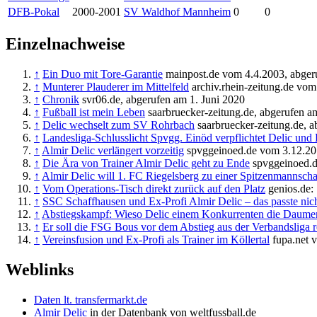
DFB-Pokal
2000-2001
SV Waldhof Mannheim
0
0
Einzelnachweise
↑
Ein Duo mit Tore-Garantie
mainpost.de vom 4.4.2003, abger
↑
Munterer Plauderer im Mittelfeld
archiv.rhein-zeitung.de vom
↑
Chronik
svr06.de, abgerufen am 1. Juni 2020
↑
Fußball ist mein Leben
saarbruecker-zeitung.de, abgerufen a
↑
Delic wechselt zum SV Rohrbach
saarbruecker-zeitung.de, a
↑
Landesliga-Schlusslicht Spvgg. Einöd verpflichtet Delic und 
↑
Almir Delic verlängert vorzeitig
spvggeinoed.de vom 3.12.201
↑
Die Ära von Trainer Almir Delic geht zu Ende
spvggeinoed.d
↑
Almir Delic will 1. FC Riegelsberg zu einer Spitzenmannscha
↑
Vom Operations-Tisch direkt zurück auf den Platz
genios.de:
↑
SSC Schaffhausen und Ex-Profi Almir Delic – das passte nic
↑
Abstiegskampf: Wieso Delic einem Konkurrenten die Daume
↑
Er soll die FSG Bous vor dem Abstieg aus der Verbandsliga r
↑
Vereinsfusion und Ex-Profi als Trainer im Köllertal
fupa.net 
Weblinks
Daten lt. transfermarkt.de
Almir Delic
in der Datenbank von weltfussball.de