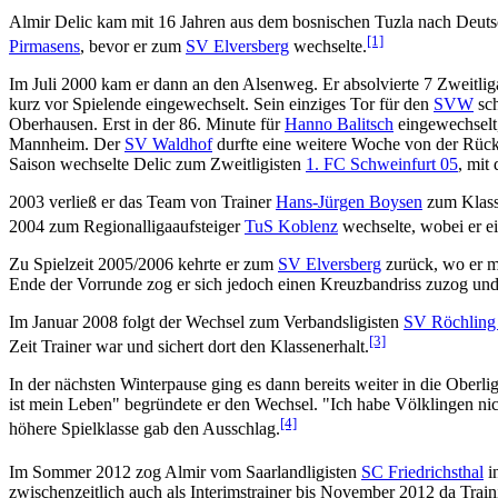
Almir Delic kam mit 16 Jahren aus dem bosnischen Tuzla nach Deuts
[1]
Pirmasens
, bevor er zum
SV Elversberg
wechselte.
Im Juli 2000 kam er dann an den Alsenweg. Er absolvierte 7 Zweitlig
kurz vor Spielende eingewechselt. Sein einziges Tor für den
SVW
sch
Oberhausen. Erst in der 86. Minute für
Hanno Balitsch
eingewechselt, 
Mannheim. Der
SV Waldhof
durfte eine weitere Woche von der Rück
Saison wechselte Delic zum Zweitligisten
1. FC Schweinfurt 05
, mit
2003 verließ er das Team von Trainer
Hans-Jürgen Boysen
zum Klass
2004 zum Regionalligaaufsteiger
TuS Koblenz
wechselte, wobei er 
Zu Spielzeit 2005/2006 kehrte er zum
SV Elversberg
zurück, wo er m
Ende der Vorrunde zog er sich jedoch einen Kreuzbandriss zuzog und f
Im Januar 2008 folgt der Wechsel zum Verbandsligisten
SV Röchling
[3]
Zeit Trainer war und sichert dort den Klassenerhalt.
In der nächsten Winterpause ging es dann bereits weiter in die Oberl
ist mein Leben" begründete er den Wechsel. "Ich habe Völklingen nicht
[4]
höhere Spielklasse gab den Ausschlag.
Im Sommer 2012 zog Almir vom Saarlandligisten
SC Friedrichsthal
i
zwischenzeitlich auch als Interimstrainer bis November 2012 da Train