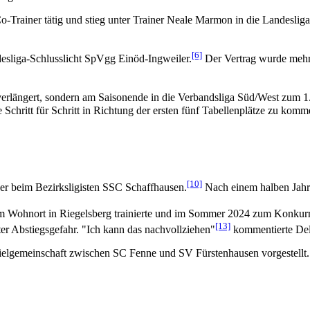
Co-Trainer tätig und stieg unter Trainer Neale Marmon in die Landesl
[6]
desliga-Schlusslicht SpVgg Einöd-Ingweiler.
Der Vertrag wurde mehr
verlängert, sondern am Saisonende in die Verbandsliga Süd/West zum 1
e Schritt für Schritt in Richtung der ersten fünf Tabellenplätze zu ko
[10]
iner beim Bezirksligisten SSC Schaffhausen.
Nach einem halben Jahr 
einem Wohnort in Riegelsberg trainierte und im Sommer 2024 zum Konk
[13]
er Abstiegsgefahr. "Ich kann das nachvollziehen"
kommentierte Del
ielgemeinschaft zwischen SC Fenne und SV Fürstenhausen vorgestellt. 