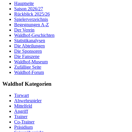
Hauptseite
Saison 2026/27
Rückblick 2025/26
Spielerverzeichnis
Begegnungen A-Z
Der Verein
Waldhof-Geschichten
Statistikanalysen
Die Abteilungen
Die Sponsoren
Die Fanszene
Waldhof-Museum
Zufällige Seite
Waldhof-Forum
Waldhof Kategorien
Torwart
Abwehrspieler
Mittelfeld
Angriff
Trainer
Co-Trainer
Präsidium