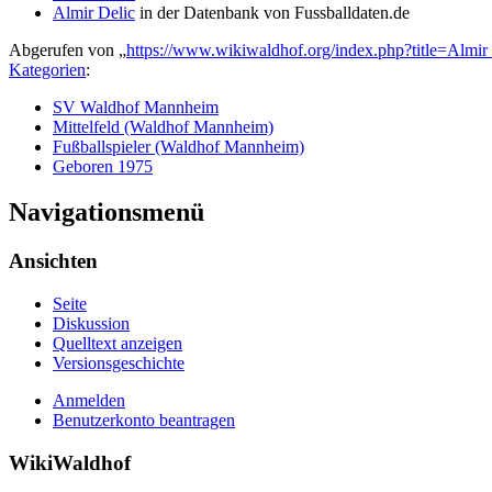
Almir Delic
in der Datenbank von Fussballdaten.de
Abgerufen von „
https://www.wikiwaldhof.org/index.php?title=Alm
Kategorien
:
SV Waldhof Mannheim
Mittelfeld (Waldhof Mannheim)
Fußballspieler (Waldhof Mannheim)
Geboren 1975
Navigationsmenü
Ansichten
Seite
Diskussion
Quelltext anzeigen
Versionsgeschichte
Anmelden
Benutzerkonto beantragen
WikiWaldhof