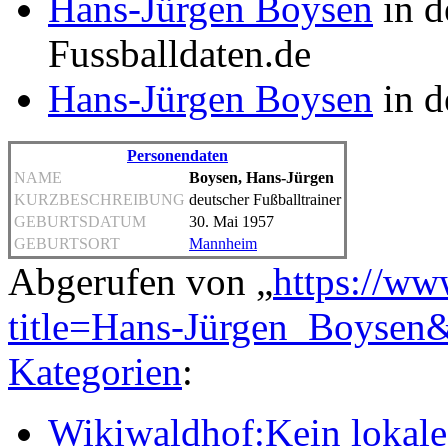
Hans-Jürgen Boysen
in d
Fussballdaten.de
Hans-Jürgen Boysen
in d
Personendaten
NAME
Boysen, Hans-Jürgen
KURZBESCHREIBUNG
deutscher Fußballtrainer
GEBURTSDATUM
30. Mai 1957
GEBURTSORT
Mannheim
Abgerufen von „
https://ww
title=Hans-Jürgen_Boysen
Kategorien
:
Wikiwaldhof:Kein lokales