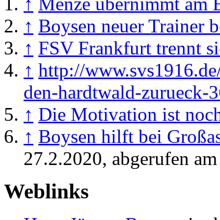
↑
Menze übernimmt am B
↑
Boysen neuer Trainer b
↑
FSV Frankfurt trennt 
↑
http://www.svs1916.de
den-hardtwald-zurueck-
↑
Die Motivation ist no
↑
Boysen hilft bei Großa
27.2.2020, abgerufen am
Weblinks