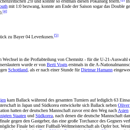
henzeitlichen 2:0 und konnte so erstmals diesen Pokalsieg feiern.
In
outh
mit 1:0 bezwang, konnte am Ende der Saison sogar das Double gefe
[4]
0.
[5]
urück zu Bayer 04 Leverkusen.
m Wechsel in die Profiabteilung von Chemnitz - für die U-21-Auswahl e
iserslautern wurde er von
Berti Vogts
erstmals in die A-Nationalmannsch
gegen
Schottland
, als er nach einer Stunde für
Dietmar Hamann
eingewec
ien
kam Ballack während des gesamten Turniers auf lediglich 63 Einsa
sterschaft in Japan und Südkorea entwickelte sich Ballack neben
Olive
ation hatten der deutschen Mannschaft zuvor erst den Weg nach
Asien
inigten Staaten
und
Südkorea
, nach denen die deutsche Mannschaft dan
finale gegen den Gastgeber, das eine große Torchance des Gegners verhi
gliche Finale bei einer Fußball-Weltmeisterschaft als Opfer bot. Wen