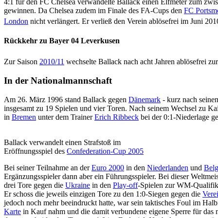
4:1 für den FC Chelsea verwandelte Ballack einen Elfmeter zum zwisc
gewinnen. Da Chelsea zudem im Finale des FA-Cups den
FC Portsm
London
nicht verlängert. Er verließ den Verein ablösefrei im Juni 201
Rückkehr zu Bayer 04 Leverkusen
Zur Saison
2010/11
wechselte Ballack nach acht Jahren ablösefrei z
In der Nationalmannschaft
Am 26. März 1996 stand Ballack gegen
Dänemark
- kurz nach seine
insgesamt zu 19 Spielen und vier Toren. Nach seinem Wechsel zu Ka
in
Bremen
unter dem Trainer
Erich Ribbeck
bei der 0:1-Niederlage 
Ballack verwandelt einen Strafstoß im
Eröffnungsspiel des
Confederation-Cup 2005
Bei seiner Teilnahme an der
Euro 2000
in den
Niederlanden
und
Belg
Ergänzungsspieler dann aber ein Führungsspieler. Bei dieser Weltmei
drei Tore gegen die
Ukraine
in den
Play-off
-Spielen zur WM-Qualifik
Er schoss die jeweils einzigen Tore zu den 1:0-Siegen gegen die
Vere
jedoch noch mehr beeindruckt hatte, war sein taktisches Foul im Halb
Karte
in Kauf nahm und die damit verbundene eigene Sperre für das mö