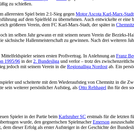
üßig zu schießen.
em allerersten Spiel beim 2:1-Sieg gegen
Motor Ascota Karl-Marx-Stadt
sführung auf dem Spielfeld zu übernehmen. Auch entwickelte er eine be
leich größeren Verein, dem FC Karl-Marx-Stadt, der später in
Chemnitz
och im selben Jahr gewann er mit seinem neuen Verein die Bezirks-Hall
 die sächsische Hallenmeisterschaft zu gewinnen. Nach drei weiteren Ja
 Mittelfeldspieler seinen ersten Profivertrag. In Anlehnung an
Franz Be
on 1995/96
in der
2. Bundesliga
und verlor – trotz des zwischenzeitlic
ieg jedoch mit seinem Verein in die
Regionalliga Nordost
ab. Ein persö
pieler und scheiterte mit dem Wiederaufstieg von Chemnitz in die Zwei
 sein weiterer persönlicher Aufstieg, als
Otto Rehhagel
ihn für den so
uen Spieler in der Partie beim
Karlsruher SC
erstmals für die letzten 
bertragen wurde, den gegnerischen Spielmacher
Emerson
auszuschalte
t, dem dieser Erfolg als erster Aufsteiger in der Geschichte der Bundesl