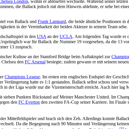
Chelsea London
, wohin er ablösefrei wechselte. Während seiner letzt
mmen, die Ballack jedoch mit dem Hinweis ablehnte, er sehe bei ein
piel von Ballack und
Frank Lampard
, die beide ähnliche Positionen in
igkeiten in der Vereinbarkeit der beiden Akteure in seinem Team sehe.
dschaftsspiel in den
USA
an der
UCLA
. Am folgenden Tag wurde er of
. Ursprünglich war für Ballack die Nummer 19 vorgesehen, da die 13 
mmer 13 zusprach.
mischer Kulisse an der Stamford Bridge beim Auftaktspiel zur
Champion
ls Chelsea den
FC Arsenal
besiegte; zudem gewann er mit seinem neue
der
Champions League
. Im ersten rein englischen Endspiel der Geschic
 Verlängerung hatte es 1:1 gestanden. Ballack selbst schoss und verwa
 in der Liga wurde nur die Vizemeisterschaft erreicht. Auch hier lag
z mit sieben Punkten Rückstand auf Meister Manchester United. Im Cham
 gegen den
FC Everton
den zweiten FA-Cup seiner Karriere. Im Finale sp
der Mittelfeldspieler und brach sich den Zeh. Allerdings konnte Ballack
wechselt. Da die Begegnung nach 90 Minuten und Verlängerung keinen 
[3]