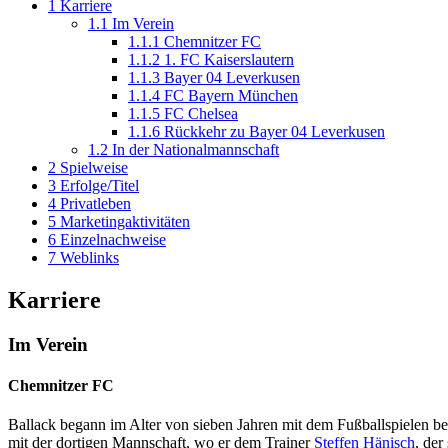
1
Karriere
1.1
Im Verein
1.1.1
Chemnitzer FC
1.1.2
1. FC Kaiserslautern
1.1.3
Bayer 04 Leverkusen
1.1.4
FC Bayern München
1.1.5
FC Chelsea
1.1.6
Rückkehr zu Bayer 04 Leverkusen
1.2
In der Nationalmannschaft
2
Spielweise
3
Erfolge/Titel
4
Privatleben
5
Marketingaktivitäten
6
Einzelnachweise
7
Weblinks
Karriere
Im Verein
Chemnitzer FC
Ballack begann im Alter von sieben Jahren mit dem Fußballspielen be
mit der dortigen Mannschaft, wo er dem Trainer
Steffen Hänisch
, der