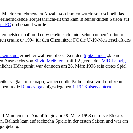
. Mit der zunehmenden Anzahl von Partien wurde sehr schnell das
eindruckende Torgefährlichkeit und kam in seiner dritten Saison auf
er FC
umbenannt wurde.
enmeisterschaft und entwickelte sich unter seinen neuen Trainern
hren errang er 1994 für den Chemnitzer FC die U-19-Meisterschaft des
ckenbauer
erhielt er während dieser Zeit den
Spitznamen
„kleiner
hen Ausgleichs von
Silvio Meißner
– mit 1:2 gegen den
VfB Leipzig
.
nlicher Höhepunkt war dennoch am 26. März 1996 sein erstes Spiel
tklassigkeit nur knapp, wobei er alle Partien absolviert und zehn
eben in die
Bundesliga
aufgestiegenen
1. FC Kaiserslautern
fünf Minuten ein. Darauf folgte am 28. März 1998 der erste Einsatz
n. Ballack kam auf sechzehn Spiele in der ersten Saison und war am
iga gelang.