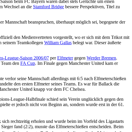
en Saison beim FC Bayern waren dabei stets Gerüchte um einen
em Wechsel an die
Stamford Bridge
bessere Perspektiven, Titel zu
 der Mannschaft beanspruchen, überhaupt möglich sei, begegnete der
fiziell den Medienvertreten vorgestellt, wo er sich mit dem Trikot mit
von seinem Teamkollegen
William Gallas
belegt war. Dieser äußerte
s-League-Saison 2006/07
per
Elfmeter
gegen
Werder Bremen
.
n Team den
FA Cup
. Im Finale gegen Manchester United kam er
hte verlor seine Mannschaft allerdings mit 6:5 nach Elfmeterschießen
ndelte den ersten Elfmeter seines Teams. Es war für Ballack die
 Manchester United knapp vor dem FC Chelsea.
pions-League-Halbfinale schied sein Verein unglücklich gegen den
ielte er jedoch nicht von Beginn an, sondern wurde erst in der 61.
 sich rechtzeitig erholen und wurde beim im Vorfeld des Ligastarts
Sieger fand (2:2), musste das Elfmeterschießen entscheiden. Beim