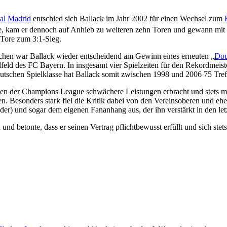
al Madrid
entschied sich Ballack im Jahr 2002 für einen Wechsel zum
te, kam er dennoch auf Anhieb zu weiteren zehn Toren und gewann mit
 Tore zum 3:1-Sieg.
ünchen war Ballack wieder entscheidend am Gewinn eines erneuten „
Dou
elfeld des FC Bayern. In insgesamt vier Spielzeiten für den Rekordmei
tschen Spielklasse hat Ballack somit zwischen 1998 und 2006 75 Treffe
elen der Champions League schwächere Leistungen erbracht und stets m
ären. Besonders stark fiel die Kritik dabei von den Vereinsoberen und 
der) und sogar dem eigenen Fananhang aus, der ihn verstärkt in den let
 betonte, dass er seinen Vertrag pflichtbewusst erfüllt und sich stets