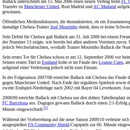
Ballack unterschrieb am 15. Mai 2006 einen neuen Vertrag beim
FC 
Transfer zu
Manchester United
, Real Madrid und
AC Mailand
aufgeko
gewinnen.
Öffentlichen Mediendiskursen, die thematisierten, ob ein Zusammens
damalige Chelsea-Trainer
José Mourinho
damit, dass er keine Schwier
Sein Debüt für Chelsea gab Ballack am 31. Juli 2006 bei einem Freun
der Nummer 13 zeigte, wie bereits bei allen anderen Vereinen zuvor
jedoch Wechselabsichten, weshalb Trainer Mourinho Ballack die Nu
Sein erstes Tor für Chelsea schoss er am 12. September 2006 vor hei
Seinen ersten Titel in
England
holte er im Finale des
League Cups
, a
aufgrund einer Verletzung jedoch nicht zum Einsatz.
In der Folgesaison 2007/08 erreichte Ballack mit Chelsea das Finale 
gegen Manchester United. Nach Ende der regulären Spielzeit sowie der
zweite Endspiel-Niederlage nach 2002 mit Bayer 04 Leverkusen. Auch
2008/09 erreichte Ballack mit Chelsea nur den dritten Tabellenplat
FC Barcelona
aus. Dagegen gewann Ballack durch einen 2:1-Erfolg
[2]
Minute eingewechselt.
Während der Vorbereitung auf die neue Saison 2009/10 verletzte sich 
ausgespielten
FA Community Shield
-Cupspiels zur 60. Minute einge