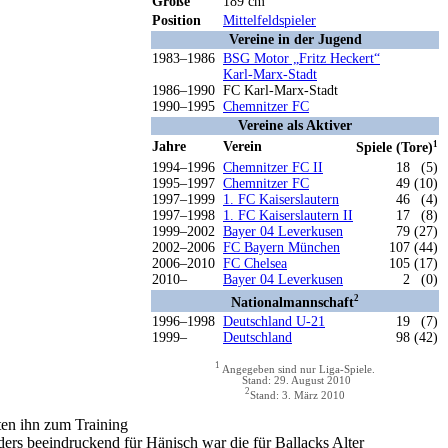
Größe
189 cm
Position
Mittelfeldspieler
Vereine in der Jugend
1983–1986
BSG Motor „Fritz Heckert“
Karl-Marx-Stadt
1986–1990
FC Karl-Marx-Stadt
1990–1995
Chemnitzer FC
Vereine als Aktiver
Jahre
Verein
1
Spiele (Tore)
1994–1996
Chemnitzer FC II
18
(5)
1995–1997
Chemnitzer FC
49 (10)
1997–1999
1. FC Kaiserslautern
46
(4)
1997–1998
1. FC Kaiserslautern II
17
(8)
1999–2002
Bayer 04 Leverkusen
79 (27)
2002–2006
FC Bayern München
107 (44)
2006–2010
FC Chelsea
105 (17)
2010–
Bayer 04 Leverkusen
2
(0)
2
Nationalmannschaft
1996–1998
Deutschland U-21
19
(7)
1999–
Deutschland
98 (42)
1
Angegeben sind nur Liga-Spiele.
Stand: 29. August 2010
2
Stand: 3. März 2010
kten ihn zum Training
onders beeindruckend für Hänisch war die für Ballacks Alter