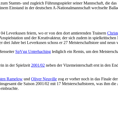
 zum Stamm- und zugleich Führungsspieler seiner Mannschaft, die das V
inem Einstand in der deutschen A-Nationalmannschaft wechselte Ballac
 04 Leverkusen feiern, wo er von den dort amtierenden Trainern
Chris
ie Anspielstation und der Kreativakteur, der sich zudem in spielkritisc
ner drei Jahre bei Leverkusen schoss er 27 Meisterschaftstore und neun
ßenseiter
SpVgg Unterhaching
lediglich ein Remis, um den Meisterscha
in in der Spielzeit
2001/02
neben der Vizemeisterschaft erst in den E
sten Ramelow
und
Oliver Neuville
zog er vorher noch in das Finale de
 insgesamt die Saison 2001/02 mit 17 Meisterschaftstoren, was ihm die
einbrachte.