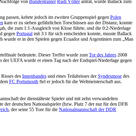
 Nachfolge von
Bundestrainer
Rudi Völler
antrat, wurde Ballack zum
ng passen, kehrte jedoch im zweiten Gruppenspiel gegen
Polen
en
kam er zu sieben gefährlichen Torschüssen aus der Distanz, konnte
ab, die zum 1:1-Ausgleich von Klose führte, und die 0:2-Niederlage
and gegen
Portugal
mit 3:1 für sich entscheiden konnte, musste Ballack
och wurde er in den Spielen gegen Ecuador und Argentinien zum „Man
rtelfinale bedeutete. Dieser Treffer wurde zum
Tor des Jahres
2008
sion der UEFA wurde er einen Tag nach der Endspiel-Niederlage gegen
 Risses des
Innenbandes
und eines Teilabrisses der
Syndesmose
des
d dem
FC Portsmouth
fiel er jedoch für die Weltmeisterschaft aus.
annschaft der dienstälteste Spieler und mit zehn verwandelten
ste der deutschen Nationalspieler (bzw. Platz 7 der nur für den DFB
reich
, der seine 55 Tore für die
Nationalmannschaft der DDR