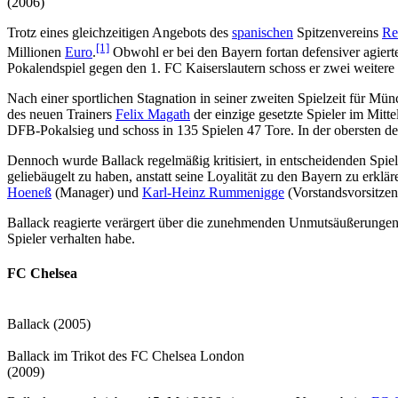
(2006)
Trotz eines gleichzeitigen Angebots des
spanischen
Spitzenvereins
Re
[1]
Millionen
Euro
.
Obwohl er bei den Bayern fortan defensiver agier
Pokalendspiel gegen den 1. FC Kaiserslautern schoss er zwei weitere
Nach einer sportlichen Stagnation in seiner zweiten Spielzeit für M
des neuen Trainers
Felix Magath
der einzige gesetzte Spieler im Mitt
DFB-Pokalsieg und schoss in 135 Spielen 47 Tore. In der obersten deu
Dennoch wurde Ballack regelmäßig kritisiert, in entscheidenden Spi
geliebäugelt zu haben, anstatt seine Loyalität zu den Bayern zu erkl
Hoeneß
(Manager) und
Karl-Heinz Rummenigge
(Vorstandsvorsitzen
Ballack reagierte verärgert über die zunehmenden Unmutsäußerungen und
Spieler verhalten habe.
FC Chelsea
Ballack (2005)
Ballack im Trikot des FC Chelsea London
(2009)