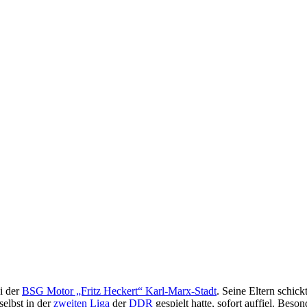
i der
BSG Motor „Fritz Heckert“ Karl-Marx-Stadt
. Seine Eltern schic
 selbst in der
zweiten Liga
der
DDR
gespielt hatte, sofort auffiel. Bes