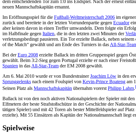
dem entscheidenden Tor zum 1:0 ins Endspiel. Nach der erneut entt
neuen Mannschaftskapitän ernannt.
Im Eröffnungsspiel für die
Fußball-Weltmeisterschaft 2006
im eigene
zurück und bereitete in der letzten Vorrundenpartie gegen
Ecuador
ei
aber keinen davon in einen Treffer umwandeln. Dem folgte ein Erfol
im Halbfinale gegen
Italien
, die in den letzten zwei Minuten der
Verl
verletzungsbedingt pausieren. Ein Tor erzielte Ballack, neben seinem
of the Match“ gewählt und am Ende des Turniers in das
All-Star-Tea
Bei der
Euro 2008
erzielte Ballack im dritten Gruppenspiel gegen Öst
gewählt. Beim 3:2-Sieg gegen Portugal erzielte er nach einer Freist
Spanien
in das
All-Star-Team
der EM 2008 gewählt.
Am 6. Mai 2010 wurde er von Bundestrainer
Joachim Löw
in den er
Sprunggelenks
nach einem Foulspiel von
Kevin-Prince Boateng
am 1
Seinen Platz als
Mannschaftskapitän
übernahm vorerst
Philipp Lahm
.
Ballack ist von den noch aktiven Nationalspielern der Spieler mit de
Elfmetern der beste Strafstoßschütze in der Geschichte der Nationalma
tätigen Spieler) und mit 42 Toren als bester Mittelfeldspieler auf Pla
erzielte). Mit 55 Einsätzen als Kapitän der Nationalmannschaft liegt e
Spielweise