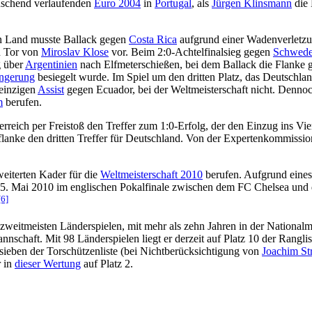
äuschend verlaufenden
Euro 2004
in
Portugal
, als
Jürgen Klinsmann
die
n Land musste Ballack gegen
Costa Rica
aufgrund einer Wadenverletzu
n Tor von
Miroslav Klose
vor. Beim 2:0-Achtelfinalsieg gegen
Schwed
g über
Argentinien
nach Elfmeterschießen, bei dem Ballack die Flanke g
ängerung
besiegelt wurde. Im Spiel um den dritten Platz, das Deutschl
 einzigen
Assist
gegen Ecuador, bei der Weltmeisterschaft nicht. Denn
m
berufen.
erreich per Freistoß den Treffer zum 1:0-Erfolg, der den Einzug ins Vie
oßflanke den dritten Treffer für Deutschland. Von der Expertenkommis
weiterten Kader für die
Weltmeisterschaft 2010
berufen. Aufgrund eines
5. Mai 2010 im englischen Pokalfinale zwischen dem FC Chelsea un
[6]
n zweitmeisten Länderspielen, mit mehr als zehn Jahren in der Nationalm
nnschaft. Mit 98 Länderspielen liegt er derzeit auf Platz 10 der Rangli
tz sieben der Torschützenliste (bei Nichtberücksichtigung von
Joachim St
r in
dieser Wertung
auf Platz 2.