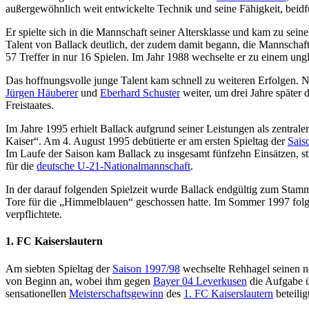
außergewöhnlich weit entwickelte Technik und seine Fähigkeit, beidf
Er spielte sich in die Mannschaft seiner Altersklasse und kam zu sein
Talent von Ballack deutlich, der zudem damit begann, die Mannschaft
57 Treffer in nur 16 Spielen. Im Jahr 1988 wechselte er zu einem ung
Das hoffnungsvolle junge Talent kam schnell zu weiteren Erfolgen. N
Jürgen Häuberer
und
Eberhard Schuster
weiter, um drei Jahre später
Freistaates.
Im Jahre 1995 erhielt Ballack aufgrund seiner Leistungen als zentraler
Kaiser“. Am 4. August 1995 debütierte er am ersten Spieltag der
Sais
Im Laufe der Saison kam Ballack zu insgesamt fünfzehn Einsätzen, st
für die
deutsche U-21-Nationalmannschaft
.
In der darauf folgenden Spielzeit wurde Ballack endgültig zum Stamms
Tore für die „Himmelblauen“ geschossen hatte. Im Sommer 1997 folgte
verpflichtete.
1. FC Kaiserslautern
Am siebten Spieltag der
Saison 1997/98
wechselte Rehhagel seinen ne
von Beginn an, wobei ihm gegen
Bayer 04 Leverkusen
die Aufgabe ü
sensationellen
Meisterschaftsgewinn
des
1. FC Kaiserslautern
beteilig