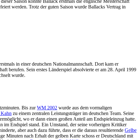
 dieser Saison konnte Ballack erstmals die englische Meisterschaft
iert werden. Trotz der guten Saison wurde Ballacks Vertrag in
rstmals in einer deutschen Nationalmannschaft. Dort kam er
aft berufen. Sein erstes Länderspiel absolvierte er am 28. April 1999
hselt wurde.
tzminuten. Bis zur
WM 2002
wurde aus dem vormaligen
r Kahn
zu einem zentralen Leistungsträger im deutschen Team. Seine
ermöglicht, wo er dann einen großen Anteil am Endspieleinzug hatte.
n im Endspiel stand. Ein Umstand, der seine vorherigen Kritiker
nderte, aber auch dazu führte, dass er die daraus resultierende
Gelbe
ige Minuten nach Erhalt der gelben Karte schoss er Deutschland mit