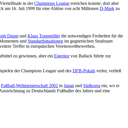
iertelfinale in der
Champions League
erreichen konnte, dort aber
k am 16. Juli 1999 für eine Ablöse von acht Millionen
D-Mark
zu
toph Daum
und
Klaus Toppmöller
die notwendigen Freiheiten für die
hen Momenten und
Standardsituationen
im gegnerischen Strafraum
 weitere Treffer in europäischen Vereinswettbewerben.
ftstitel zu gewinnen, aber ein
Eigentor
von Ballack führte zur
ndspielen der Champions League und des
DFB-Pokals
verlor, verließ
r
Fußball-Weltmeisterschaft 2002
in
Japan
und
Südkorea
ein, wo er
 Auszeichnung zu Deutschlands Fußballer des Jahres und eine